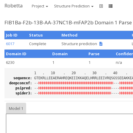
Robetta
Project
Structure Prediction
FIB1Ba-F2b-13B-AA-37NC1B-mFAP2b Domain 1 Parse 1
Job ID
Status
Method
6017
Complete
Structure prediction
Domain ID
Domain
Parse
Confide
6230
1
1
n/a
sequence
:
deepconcnf
:
 --
HHHHHHHHHHHHHHHHHHHHHHHHHHHHHHHHHHHH
---
HHHHHH
psipred
:
 --
HHHHHHHHHHHHHHHHHHHHHHHHHHHHHHHHHHH
----
HHHHHH
spider3
:
 --
HHHHHHHHHHHHHHHHHHHHHHHHHHHHHHHHHHH
----
HHHHHH
Model 1
Loading...