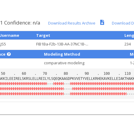
 Confidence: n/a
Download Results Archive
Download D
Username
Target
Len
LJS5
FIB1Ba-F2b-13B-AA-37NC1B-...
234
nce
Modeling Method
M
comparative modeling
1-
HHHHHHHHHHHHHHHHHHHHHHH
---
HHHHH
---
HHHHHHHHHHHHHHHHHHHHHHHHHHHHHH
HHHHHHHHHHHHHHHHHHHHHHHHHHHHHHH
----
HHHHHHHHHHHHHHHHHHHHHHHHHHHHH
HHHHHHHHHHHHHHHHHHHHHHHHHHHHHHH
---
HHHHHHHHHHHHHHHHHHHHHHHHHHH
---