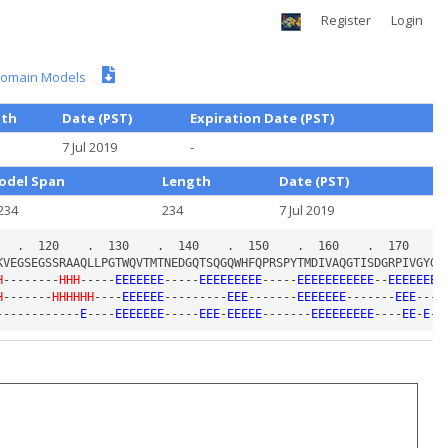
Register
Login
omain Models
gth
Date (PST)
Expiration Date (PST)
7 Jul 2019
-
odel Span
Length
Date (PST)
234
234
7 Jul 2019
H
--------
HHH
-----
EEEEEEE
-----
EEEEEEEEE
-----
EEEEEEEEEEE
--
EEEEEEEE
H
-------
HHHHHH
----
EEEEEE
---------
EEE
-------
EEEEEEE
-------
EEE
----
------------
E
----
EEEEEEE
-----
EEE
-
EEEEE
-------
EEEEEEEEE
----
EE
-
E
-
E