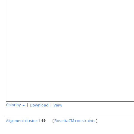
|
|
Color by
Download
View
Alignment cluster 1
[
RosettaCM constraints
]