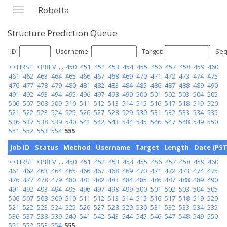
Robetta
Structure Prediction Queue
ID:
Username:
Target:
Seq
<<FIRST
<PREV
...
450
451
452
453
454
455
456
457
458
459
460
461
462
463
464
465
466
467
468
469
470
471
472
473
474
475
476
477
478
479
480
481
482
483
484
485
486
487
488
489
490
491
492
493
494
495
496
497
498
499
500
501
502
503
504
505
506
507
508
509
510
511
512
513
514
515
516
517
518
519
520
521
522
523
524
525
526
527
528
529
530
531
532
533
534
535
536
537
538
539
540
541
542
543
544
545
546
547
548
549
550
551
552
553
554
555
Job ID
Status
Method
Username
Target
Length
Date (PST
<<FIRST
<PREV
...
450
451
452
453
454
455
456
457
458
459
460
461
462
463
464
465
466
467
468
469
470
471
472
473
474
475
476
477
478
479
480
481
482
483
484
485
486
487
488
489
490
491
492
493
494
495
496
497
498
499
500
501
502
503
504
505
506
507
508
509
510
511
512
513
514
515
516
517
518
519
520
521
522
523
524
525
526
527
528
529
530
531
532
533
534
535
536
537
538
539
540
541
542
543
544
545
546
547
548
549
550
551
552
553
554
555