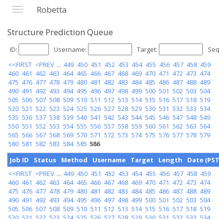
Robetta
Structure Prediction Queue
ID:
Username:
Target:
Seq
<<FIRST
<PREV
...
449
450
451
452
453
454
455
456
457
458
459
460
461
462
463
464
465
466
467
468
469
470
471
472
473
474
475
476
477
478
479
480
481
482
483
484
485
486
487
488
489
490
491
492
493
494
495
496
497
498
499
500
501
502
503
504
505
506
507
508
509
510
511
512
513
514
515
516
517
518
519
520
521
522
523
524
525
526
527
528
529
530
531
532
533
534
535
536
537
538
539
540
541
542
543
544
545
546
547
548
549
550
551
552
553
554
555
556
557
558
559
560
561
562
563
564
565
566
567
568
569
570
571
572
573
574
575
576
577
578
579
580
581
582
583
584
585
586
Job ID
Status
Method
Username
Target
Length
Date (PST
<<FIRST
<PREV
...
449
450
451
452
453
454
455
456
457
458
459
460
461
462
463
464
465
466
467
468
469
470
471
472
473
474
475
476
477
478
479
480
481
482
483
484
485
486
487
488
489
490
491
492
493
494
495
496
497
498
499
500
501
502
503
504
505
506
507
508
509
510
511
512
513
514
515
516
517
518
519
520
521
522
523
524
525
526
527
528
529
530
531
532
533
534