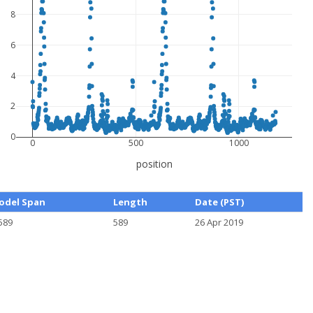
8
6
4
2
0
0
500
1000
position
odel Span
Length
Date (PST)
589
589
26 Apr 2019