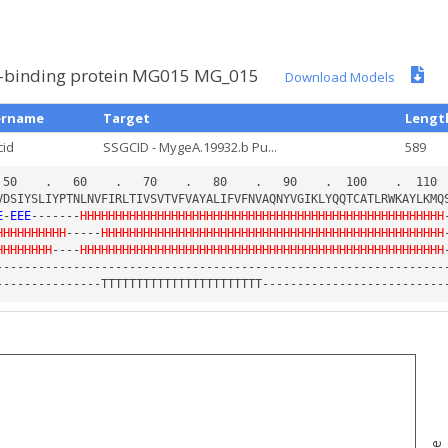
TP-binding protein MG015 MG_015
Download Models
ername
Target
Lengt
cid
SSGCID - MygeA.19932.b Pu...
589
E
-
EEE
-------
HHHHHHHHHHHHHHHHHHHHHHHHHHHHHHHHHHHHHHHHHHHHHHHHHHHH
HHHHHHHHHH
-----
HHHHHHHHHHHHHHHHHHHHHHHHHHHHHHHHHHHHHHHHHHHHHHHHH
HHHHHHHH
----
HHHHHHHHHHHHHHHHHHHHHHHHHHHHHHHHHHHHHHHHHHHHHHHHHHHH