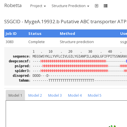
Robetta
Project
Structure Prediction
SSGCID - MygeA.19932.b Putative ABC transporter A
Job ID
Status
Method
Us
3083
Complete
Structure prediction
ssg
sequence
:
deepconcnf
:
 ----
HHHHHHHHHHHHHHHHHHHHHHHHHHHHHHHHH
----------
psipred
:
 -----
HHHHHHHHHHHHHHHHHHHHHHHHHHHHHHHHH
------
HHH
spider3
:
 ----
HHHHHHHHHHHHHHHHHHHHHHHHHHHHHHHHHH
--------
H
disopred
:
tmhmm
:
Model 1
Model 2
Model 3
Model 4
Model 5
Loading...