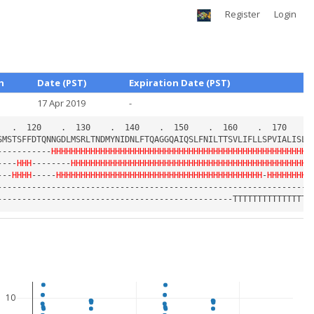
Register
Login
h
Date (PST)
Expiration Date (PST)
17 Apr 2019
-
-----------
HHHHHHHHHHHHHHHHHHHHHHHHHHHHHHHHHHHHHHHHHHHHHHHHHHHHH
----
HHH
--------
HHHHHHHHHHHHHHHHHHHHHHHHHHHHHHHHHHHHHHHHHHHHHHHHH
---
HHHH
-----
HHHHHHHHHHHHHHHHHHHHHHHHHHHHHHHHHHHHHHHHHH
-
HHHHHHHHH
10