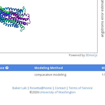
angstroms error estimate
Powered by
3Dmol.js
nce
Modeling Method
M
comparative modeling
1-
Baker Lab
|
Rosetta@home
|
Contact
|
Terms of Service
©2026
University of Washington