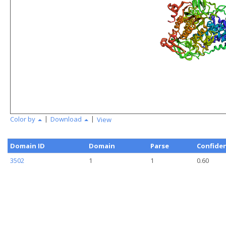
|
|
Color by
Download
View
Domain ID
Domain
Parse
Confide
3502
1
1
0.60