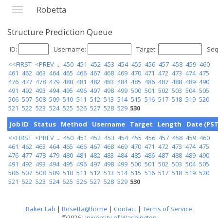
Robetta
Structure Prediction Queue
ID:
Username:
Target:
Seq
<<FIRST
<PREV
...
450
451
452
453
454
455
456
457
458
459
460
461
462
463
464
465
466
467
468
469
470
471
472
473
474
475
476
477
478
479
480
481
482
483
484
485
486
487
488
489
490
491
492
493
494
495
496
497
498
499
500
501
502
503
504
505
506
507
508
509
510
511
512
513
514
515
516
517
518
519
520
521
522
523
524
525
526
527
528
529
530
Job ID
Status
Method
Username
Target
Length
Date (PST
<<FIRST
<PREV
...
450
451
452
453
454
455
456
457
458
459
460
461
462
463
464
465
466
467
468
469
470
471
472
473
474
475
476
477
478
479
480
481
482
483
484
485
486
487
488
489
490
491
492
493
494
495
496
497
498
499
500
501
502
503
504
505
506
507
508
509
510
511
512
513
514
515
516
517
518
519
520
521
522
523
524
525
526
527
528
529
530
Baker Lab
|
Rosetta@home
|
Contact
|
Terms of Service
©2026
University of Washington