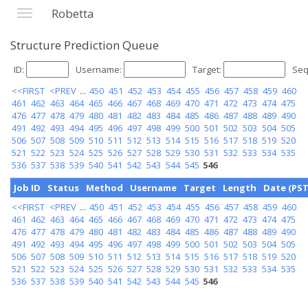
Robetta
Structure Prediction Queue
ID:
Username:
Target:
Seq
<<FIRST
<PREV
...
450
451
452
453
454
455
456
457
458
459
460
461
462
463
464
465
466
467
468
469
470
471
472
473
474
475
476
477
478
479
480
481
482
483
484
485
486
487
488
489
490
491
492
493
494
495
496
497
498
499
500
501
502
503
504
505
506
507
508
509
510
511
512
513
514
515
516
517
518
519
520
521
522
523
524
525
526
527
528
529
530
531
532
533
534
535
536
537
538
539
540
541
542
543
544
545
546
Job ID
Status
Method
Username
Target
Length
Date (PST
<<FIRST
<PREV
...
450
451
452
453
454
455
456
457
458
459
460
461
462
463
464
465
466
467
468
469
470
471
472
473
474
475
476
477
478
479
480
481
482
483
484
485
486
487
488
489
490
491
492
493
494
495
496
497
498
499
500
501
502
503
504
505
506
507
508
509
510
511
512
513
514
515
516
517
518
519
520
521
522
523
524
525
526
527
528
529
530
531
532
533
534
535
536
537
538
539
540
541
542
543
544
545
546