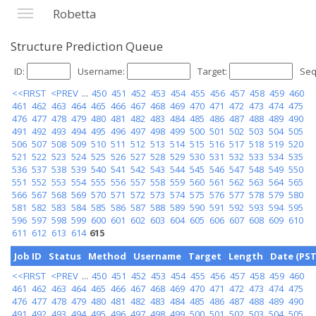
Robetta
Structure Prediction Queue
ID:
Username:
Target:
Seq
<<FIRST
<PREV
...
450
451
452
453
454
455
456
457
458
459
460
461
462
463
464
465
466
467
468
469
470
471
472
473
474
475
476
477
478
479
480
481
482
483
484
485
486
487
488
489
490
491
492
493
494
495
496
497
498
499
500
501
502
503
504
505
506
507
508
509
510
511
512
513
514
515
516
517
518
519
520
521
522
523
524
525
526
527
528
529
530
531
532
533
534
535
536
537
538
539
540
541
542
543
544
545
546
547
548
549
550
551
552
553
554
555
556
557
558
559
560
561
562
563
564
565
566
567
568
569
570
571
572
573
574
575
576
577
578
579
580
581
582
583
584
585
586
587
588
589
590
591
592
593
594
595
596
597
598
599
600
601
602
603
604
605
606
607
608
609
610
611
612
613
614
615
Job ID
Status
Method
Username
Target
Length
Date (PST
<<FIRST
<PREV
...
450
451
452
453
454
455
456
457
458
459
460
461
462
463
464
465
466
467
468
469
470
471
472
473
474
475
476
477
478
479
480
481
482
483
484
485
486
487
488
489
490
491
492
493
494
495
496
497
498
499
500
501
502
503
504
505