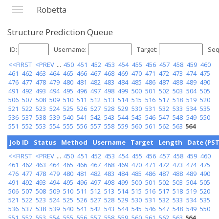
Robetta
Structure Prediction Queue
ID:
Username:
Target:
Seq
<<FIRST
<PREV
...
450
451
452
453
454
455
456
457
458
459
460
461
462
463
464
465
466
467
468
469
470
471
472
473
474
475
476
477
478
479
480
481
482
483
484
485
486
487
488
489
490
491
492
493
494
495
496
497
498
499
500
501
502
503
504
505
506
507
508
509
510
511
512
513
514
515
516
517
518
519
520
521
522
523
524
525
526
527
528
529
530
531
532
533
534
535
536
537
538
539
540
541
542
543
544
545
546
547
548
549
550
551
552
553
554
555
556
557
558
559
560
561
562
563
564
Job ID
Status
Method
Username
Target
Length
Date (PST
<<FIRST
<PREV
...
450
451
452
453
454
455
456
457
458
459
460
461
462
463
464
465
466
467
468
469
470
471
472
473
474
475
476
477
478
479
480
481
482
483
484
485
486
487
488
489
490
491
492
493
494
495
496
497
498
499
500
501
502
503
504
505
506
507
508
509
510
511
512
513
514
515
516
517
518
519
520
521
522
523
524
525
526
527
528
529
530
531
532
533
534
535
536
537
538
539
540
541
542
543
544
545
546
547
548
549
550
551
552
553
554
555
556
557
558
559
560
561
562
563
564