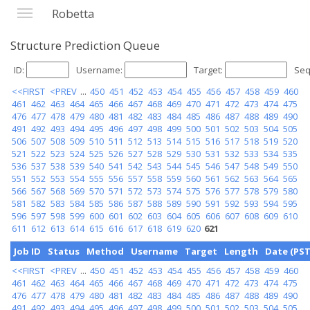
Robetta
Structure Prediction Queue
ID:
Username:
Target:
Seq
<<FIRST
<PREV
...
450
451
452
453
454
455
456
457
458
459
460
461
462
463
464
465
466
467
468
469
470
471
472
473
474
475
476
477
478
479
480
481
482
483
484
485
486
487
488
489
490
491
492
493
494
495
496
497
498
499
500
501
502
503
504
505
506
507
508
509
510
511
512
513
514
515
516
517
518
519
520
521
522
523
524
525
526
527
528
529
530
531
532
533
534
535
536
537
538
539
540
541
542
543
544
545
546
547
548
549
550
551
552
553
554
555
556
557
558
559
560
561
562
563
564
565
566
567
568
569
570
571
572
573
574
575
576
577
578
579
580
581
582
583
584
585
586
587
588
589
590
591
592
593
594
595
596
597
598
599
600
601
602
603
604
605
606
607
608
609
610
611
612
613
614
615
616
617
618
619
620
621
Job ID
Status
Method
Username
Target
Length
Date (PST
<<FIRST
<PREV
...
450
451
452
453
454
455
456
457
458
459
460
461
462
463
464
465
466
467
468
469
470
471
472
473
474
475
476
477
478
479
480
481
482
483
484
485
486
487
488
489
490
491
492
493
494
495
496
497
498
499
500
501
502
503
504
505