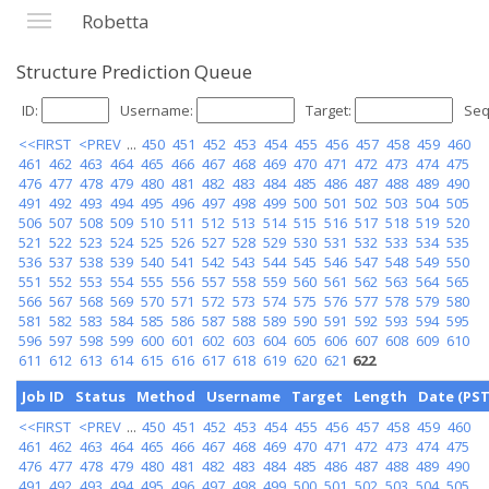
Robetta
Structure Prediction Queue
ID:
Username:
Target:
Seq
<<FIRST
<PREV
...
450
451
452
453
454
455
456
457
458
459
460
461
462
463
464
465
466
467
468
469
470
471
472
473
474
475
476
477
478
479
480
481
482
483
484
485
486
487
488
489
490
491
492
493
494
495
496
497
498
499
500
501
502
503
504
505
506
507
508
509
510
511
512
513
514
515
516
517
518
519
520
521
522
523
524
525
526
527
528
529
530
531
532
533
534
535
536
537
538
539
540
541
542
543
544
545
546
547
548
549
550
551
552
553
554
555
556
557
558
559
560
561
562
563
564
565
566
567
568
569
570
571
572
573
574
575
576
577
578
579
580
581
582
583
584
585
586
587
588
589
590
591
592
593
594
595
596
597
598
599
600
601
602
603
604
605
606
607
608
609
610
611
612
613
614
615
616
617
618
619
620
621
622
Job ID
Status
Method
Username
Target
Length
Date (PST
<<FIRST
<PREV
...
450
451
452
453
454
455
456
457
458
459
460
461
462
463
464
465
466
467
468
469
470
471
472
473
474
475
476
477
478
479
480
481
482
483
484
485
486
487
488
489
490
491
492
493
494
495
496
497
498
499
500
501
502
503
504
505