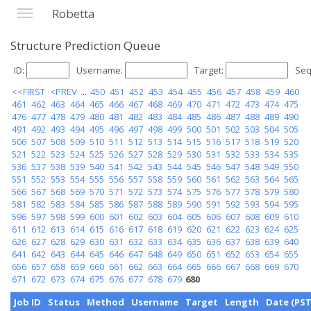
Robetta
Structure Prediction Queue
ID:
Username:
Target:
Seq
<<FIRST
<PREV
...
450
451
452
453
454
455
456
457
458
459
460
461
462
463
464
465
466
467
468
469
470
471
472
473
474
475
476
477
478
479
480
481
482
483
484
485
486
487
488
489
490
491
492
493
494
495
496
497
498
499
500
501
502
503
504
505
506
507
508
509
510
511
512
513
514
515
516
517
518
519
520
521
522
523
524
525
526
527
528
529
530
531
532
533
534
535
536
537
538
539
540
541
542
543
544
545
546
547
548
549
550
551
552
553
554
555
556
557
558
559
560
561
562
563
564
565
566
567
568
569
570
571
572
573
574
575
576
577
578
579
580
581
582
583
584
585
586
587
588
589
590
591
592
593
594
595
596
597
598
599
600
601
602
603
604
605
606
607
608
609
610
611
612
613
614
615
616
617
618
619
620
621
622
623
624
625
626
627
628
629
630
631
632
633
634
635
636
637
638
639
640
641
642
643
644
645
646
647
648
649
650
651
652
653
654
655
656
657
658
659
660
661
662
663
664
665
666
667
668
669
670
671
672
673
674
675
676
677
678
679
680
Job ID
Status
Method
Username
Target
Length
Date (PST