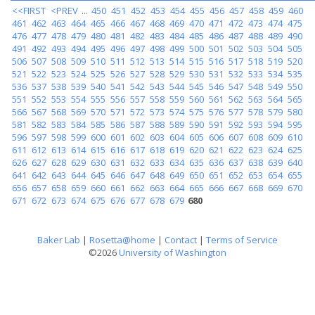
<<FIRST
<PREV
...
450
451
452
453
454
455
456
457
458
459
460
461
462
463
464
465
466
467
468
469
470
471
472
473
474
475
476
477
478
479
480
481
482
483
484
485
486
487
488
489
490
491
492
493
494
495
496
497
498
499
500
501
502
503
504
505
506
507
508
509
510
511
512
513
514
515
516
517
518
519
520
521
522
523
524
525
526
527
528
529
530
531
532
533
534
535
536
537
538
539
540
541
542
543
544
545
546
547
548
549
550
551
552
553
554
555
556
557
558
559
560
561
562
563
564
565
566
567
568
569
570
571
572
573
574
575
576
577
578
579
580
581
582
583
584
585
586
587
588
589
590
591
592
593
594
595
596
597
598
599
600
601
602
603
604
605
606
607
608
609
610
611
612
613
614
615
616
617
618
619
620
621
622
623
624
625
626
627
628
629
630
631
632
633
634
635
636
637
638
639
640
641
642
643
644
645
646
647
648
649
650
651
652
653
654
655
656
657
658
659
660
661
662
663
664
665
666
667
668
669
670
671
672
673
674
675
676
677
678
679
680
Baker Lab
|
Rosetta@home
|
Contact
|
Terms of Service
©2026
University of Washington