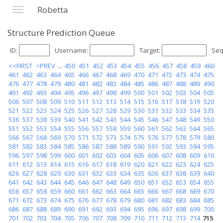
Robetta
Structure Prediction Queue
ID:
Username:
Target:
Seq
<<FIRST
<PREV
...
450
451
452
453
454
455
456
457
458
459
460
461
462
463
464
465
466
467
468
469
470
471
472
473
474
475
476
477
478
479
480
481
482
483
484
485
486
487
488
489
490
491
492
493
494
495
496
497
498
499
500
501
502
503
504
505
506
507
508
509
510
511
512
513
514
515
516
517
518
519
520
521
522
523
524
525
526
527
528
529
530
531
532
533
534
535
536
537
538
539
540
541
542
543
544
545
546
547
548
549
550
551
552
553
554
555
556
557
558
559
560
561
562
563
564
565
566
567
568
569
570
571
572
573
574
575
576
577
578
579
580
581
582
583
584
585
586
587
588
589
590
591
592
593
594
595
596
597
598
599
600
601
602
603
604
605
606
607
608
609
610
611
612
613
614
615
616
617
618
619
620
621
622
623
624
625
626
627
628
629
630
631
632
633
634
635
636
637
638
639
640
641
642
643
644
645
646
647
648
649
650
651
652
653
654
655
656
657
658
659
660
661
662
663
664
665
666
667
668
669
670
671
672
673
674
675
676
677
678
679
680
681
682
683
684
685
686
687
688
689
690
691
692
693
694
695
696
697
698
699
700
701
702
703
704
705
706
707
708
709
710
711
712
713
714
715