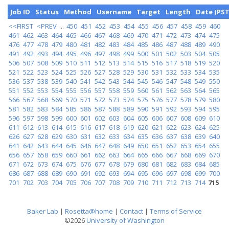
Job ID
Status
Method
Username
Target
Length
Date (PST
<<FIRST
<PREV
...
450
451
452
453
454
455
456
457
458
459
460
461
462
463
464
465
466
467
468
469
470
471
472
473
474
475
476
477
478
479
480
481
482
483
484
485
486
487
488
489
490
491
492
493
494
495
496
497
498
499
500
501
502
503
504
505
506
507
508
509
510
511
512
513
514
515
516
517
518
519
520
521
522
523
524
525
526
527
528
529
530
531
532
533
534
535
536
537
538
539
540
541
542
543
544
545
546
547
548
549
550
551
552
553
554
555
556
557
558
559
560
561
562
563
564
565
566
567
568
569
570
571
572
573
574
575
576
577
578
579
580
581
582
583
584
585
586
587
588
589
590
591
592
593
594
595
596
597
598
599
600
601
602
603
604
605
606
607
608
609
610
611
612
613
614
615
616
617
618
619
620
621
622
623
624
625
626
627
628
629
630
631
632
633
634
635
636
637
638
639
640
641
642
643
644
645
646
647
648
649
650
651
652
653
654
655
656
657
658
659
660
661
662
663
664
665
666
667
668
669
670
671
672
673
674
675
676
677
678
679
680
681
682
683
684
685
686
687
688
689
690
691
692
693
694
695
696
697
698
699
700
701
702
703
704
705
706
707
708
709
710
711
712
713
714
715
Baker Lab
|
Rosetta@home
|
Contact
|
Terms of Service
©2026
University of Washington