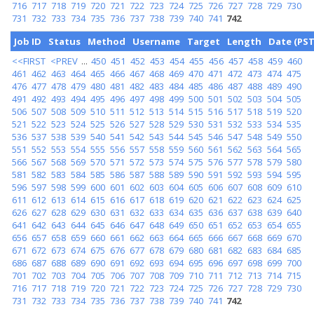
716
717
718
719
720
721
722
723
724
725
726
727
728
729
730
731
732
733
734
735
736
737
738
739
740
741
742
Job ID
Status
Method
Username
Target
Length
Date (PST
<<FIRST
<PREV
...
450
451
452
453
454
455
456
457
458
459
460
461
462
463
464
465
466
467
468
469
470
471
472
473
474
475
476
477
478
479
480
481
482
483
484
485
486
487
488
489
490
491
492
493
494
495
496
497
498
499
500
501
502
503
504
505
506
507
508
509
510
511
512
513
514
515
516
517
518
519
520
521
522
523
524
525
526
527
528
529
530
531
532
533
534
535
536
537
538
539
540
541
542
543
544
545
546
547
548
549
550
551
552
553
554
555
556
557
558
559
560
561
562
563
564
565
566
567
568
569
570
571
572
573
574
575
576
577
578
579
580
581
582
583
584
585
586
587
588
589
590
591
592
593
594
595
596
597
598
599
600
601
602
603
604
605
606
607
608
609
610
611
612
613
614
615
616
617
618
619
620
621
622
623
624
625
626
627
628
629
630
631
632
633
634
635
636
637
638
639
640
641
642
643
644
645
646
647
648
649
650
651
652
653
654
655
656
657
658
659
660
661
662
663
664
665
666
667
668
669
670
671
672
673
674
675
676
677
678
679
680
681
682
683
684
685
686
687
688
689
690
691
692
693
694
695
696
697
698
699
700
701
702
703
704
705
706
707
708
709
710
711
712
713
714
715
716
717
718
719
720
721
722
723
724
725
726
727
728
729
730
731
732
733
734
735
736
737
738
739
740
741
742