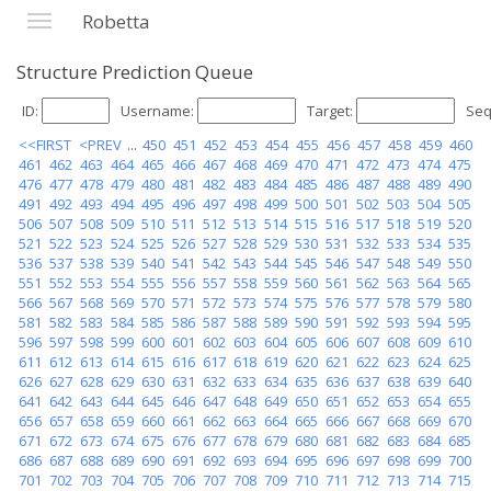
Robetta
Structure Prediction Queue
ID:
Username:
Target:
Seq
<<FIRST
<PREV
...
450
451
452
453
454
455
456
457
458
459
460
461
462
463
464
465
466
467
468
469
470
471
472
473
474
475
476
477
478
479
480
481
482
483
484
485
486
487
488
489
490
491
492
493
494
495
496
497
498
499
500
501
502
503
504
505
506
507
508
509
510
511
512
513
514
515
516
517
518
519
520
521
522
523
524
525
526
527
528
529
530
531
532
533
534
535
536
537
538
539
540
541
542
543
544
545
546
547
548
549
550
551
552
553
554
555
556
557
558
559
560
561
562
563
564
565
566
567
568
569
570
571
572
573
574
575
576
577
578
579
580
581
582
583
584
585
586
587
588
589
590
591
592
593
594
595
596
597
598
599
600
601
602
603
604
605
606
607
608
609
610
611
612
613
614
615
616
617
618
619
620
621
622
623
624
625
626
627
628
629
630
631
632
633
634
635
636
637
638
639
640
641
642
643
644
645
646
647
648
649
650
651
652
653
654
655
656
657
658
659
660
661
662
663
664
665
666
667
668
669
670
671
672
673
674
675
676
677
678
679
680
681
682
683
684
685
686
687
688
689
690
691
692
693
694
695
696
697
698
699
700
701
702
703
704
705
706
707
708
709
710
711
712
713
714
715