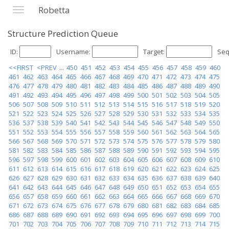
Robetta
Structure Prediction Queue
ID:
Username:
Target:
Seq
<<FIRST
<PREV
...
450
451
452
453
454
455
456
457
458
459
460
461
462
463
464
465
466
467
468
469
470
471
472
473
474
475
476
477
478
479
480
481
482
483
484
485
486
487
488
489
490
491
492
493
494
495
496
497
498
499
500
501
502
503
504
505
506
507
508
509
510
511
512
513
514
515
516
517
518
519
520
521
522
523
524
525
526
527
528
529
530
531
532
533
534
535
536
537
538
539
540
541
542
543
544
545
546
547
548
549
550
551
552
553
554
555
556
557
558
559
560
561
562
563
564
565
566
567
568
569
570
571
572
573
574
575
576
577
578
579
580
581
582
583
584
585
586
587
588
589
590
591
592
593
594
595
596
597
598
599
600
601
602
603
604
605
606
607
608
609
610
611
612
613
614
615
616
617
618
619
620
621
622
623
624
625
626
627
628
629
630
631
632
633
634
635
636
637
638
639
640
641
642
643
644
645
646
647
648
649
650
651
652
653
654
655
656
657
658
659
660
661
662
663
664
665
666
667
668
669
670
671
672
673
674
675
676
677
678
679
680
681
682
683
684
685
686
687
688
689
690
691
692
693
694
695
696
697
698
699
700
701
702
703
704
705
706
707
708
709
710
711
712
713
714
715