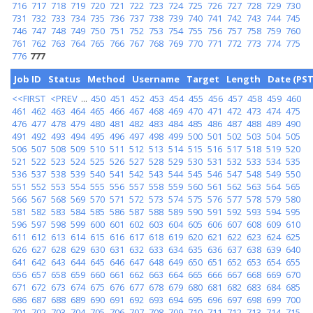
716
717
718
719
720
721
722
723
724
725
726
727
728
729
730
731
732
733
734
735
736
737
738
739
740
741
742
743
744
745
746
747
748
749
750
751
752
753
754
755
756
757
758
759
760
761
762
763
764
765
766
767
768
769
770
771
772
773
774
775
776
777
Job ID
Status
Method
Username
Target
Length
Date (PST
<<FIRST
<PREV
...
450
451
452
453
454
455
456
457
458
459
460
461
462
463
464
465
466
467
468
469
470
471
472
473
474
475
476
477
478
479
480
481
482
483
484
485
486
487
488
489
490
491
492
493
494
495
496
497
498
499
500
501
502
503
504
505
506
507
508
509
510
511
512
513
514
515
516
517
518
519
520
521
522
523
524
525
526
527
528
529
530
531
532
533
534
535
536
537
538
539
540
541
542
543
544
545
546
547
548
549
550
551
552
553
554
555
556
557
558
559
560
561
562
563
564
565
566
567
568
569
570
571
572
573
574
575
576
577
578
579
580
581
582
583
584
585
586
587
588
589
590
591
592
593
594
595
596
597
598
599
600
601
602
603
604
605
606
607
608
609
610
611
612
613
614
615
616
617
618
619
620
621
622
623
624
625
626
627
628
629
630
631
632
633
634
635
636
637
638
639
640
641
642
643
644
645
646
647
648
649
650
651
652
653
654
655
656
657
658
659
660
661
662
663
664
665
666
667
668
669
670
671
672
673
674
675
676
677
678
679
680
681
682
683
684
685
686
687
688
689
690
691
692
693
694
695
696
697
698
699
700
701
702
703
704
705
706
707
708
709
710
711
712
713
714
715