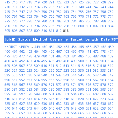
715
716
717
718
719
720
721
722
723
724
725
726
727
728
729
730
731
732
733
734
735
736
737
738
739
740
741
742
743
744
745
746
747
748
749
750
751
752
753
754
755
756
757
758
759
760
761
762
763
764
765
766
767
768
769
770
771
772
773
774
775
776
777
778
779
780
781
782
783
784
785
786
787
788
789
790
791
792
793
794
795
796
797
798
799
800
801
802
803
804
805
806
807
808
809
810
811
812
813
Job ID
Status
Method
Username
Target
Length
Date (PST
<<FIRST
<PREV
...
449
450
451
452
453
454
455
456
457
458
459
460
461
462
463
464
465
466
467
468
469
470
471
472
473
474
475
476
477
478
479
480
481
482
483
484
485
486
487
488
489
490
491
492
493
494
495
496
497
498
499
500
501
502
503
504
505
506
507
508
509
510
511
512
513
514
515
516
517
518
519
520
521
522
523
524
525
526
527
528
529
530
531
532
533
534
535
536
537
538
539
540
541
542
543
544
545
546
547
548
549
550
551
552
553
554
555
556
557
558
559
560
561
562
563
564
565
566
567
568
569
570
571
572
573
574
575
576
577
578
579
580
581
582
583
584
585
586
587
588
589
590
591
592
593
594
595
596
597
598
599
600
601
602
603
604
605
606
607
608
609
610
611
612
613
614
615
616
617
618
619
620
621
622
623
624
625
626
627
628
629
630
631
632
633
634
635
636
637
638
639
640
641
642
643
644
645
646
647
648
649
650
651
652
653
654
655
656
657
658
659
660
661
662
663
664
665
666
667
668
669
670
671
672
673
674
675
676
677
678
679
680
681
682
683
684