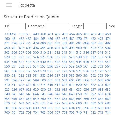
Robetta
Structure Prediction Queue
ID:
Username:
Target:
Seq
<<FIRST
<PREV
...
449
450
451
452
453
454
455
456
457
458
459
460
461
462
463
464
465
466
467
468
469
470
471
472
473
474
475
476
477
478
479
480
481
482
483
484
485
486
487
488
489
490
491
492
493
494
495
496
497
498
499
500
501
502
503
504
505
506
507
508
509
510
511
512
513
514
515
516
517
518
519
520
521
522
523
524
525
526
527
528
529
530
531
532
533
534
535
536
537
538
539
540
541
542
543
544
545
546
547
548
549
550
551
552
553
554
555
556
557
558
559
560
561
562
563
564
565
566
567
568
569
570
571
572
573
574
575
576
577
578
579
580
581
582
583
584
585
586
587
588
589
590
591
592
593
594
595
596
597
598
599
600
601
602
603
604
605
606
607
608
609
610
611
612
613
614
615
616
617
618
619
620
621
622
623
624
625
626
627
628
629
630
631
632
633
634
635
636
637
638
639
640
641
642
643
644
645
646
647
648
649
650
651
652
653
654
655
656
657
658
659
660
661
662
663
664
665
666
667
668
669
670
671
672
673
674
675
676
677
678
679
680
681
682
683
684
685
686
687
688
689
690
691
692
693
694
695
696
697
698
699
700
701
702
703
704
705
706
707
708
709
710
711
712
713
714