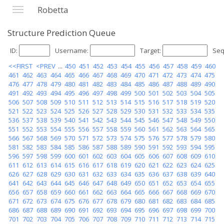
Robetta
Structure Prediction Queue
ID:
Username:
Target:
Seq
<<FIRST
<PREV
...
450
451
452
453
454
455
456
457
458
459
460
461
462
463
464
465
466
467
468
469
470
471
472
473
474
475
476
477
478
479
480
481
482
483
484
485
486
487
488
489
490
491
492
493
494
495
496
497
498
499
500
501
502
503
504
505
506
507
508
509
510
511
512
513
514
515
516
517
518
519
520
521
522
523
524
525
526
527
528
529
530
531
532
533
534
535
536
537
538
539
540
541
542
543
544
545
546
547
548
549
550
551
552
553
554
555
556
557
558
559
560
561
562
563
564
565
566
567
568
569
570
571
572
573
574
575
576
577
578
579
580
581
582
583
584
585
586
587
588
589
590
591
592
593
594
595
596
597
598
599
600
601
602
603
604
605
606
607
608
609
610
611
612
613
614
615
616
617
618
619
620
621
622
623
624
625
626
627
628
629
630
631
632
633
634
635
636
637
638
639
640
641
642
643
644
645
646
647
648
649
650
651
652
653
654
655
656
657
658
659
660
661
662
663
664
665
666
667
668
669
670
671
672
673
674
675
676
677
678
679
680
681
682
683
684
685
686
687
688
689
690
691
692
693
694
695
696
697
698
699
700
701
702
703
704
705
706
707
708
709
710
711
712
713
714
715