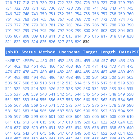
716
717
718
719
720
721
722
723
724
725
726
727
728
729
730
731
732
733
734
735
736
737
738
739
740
741
742
743
744
745
746
747
748
749
750
751
752
753
754
755
756
757
758
759
760
761
762
763
764
765
766
767
768
769
770
771
772
773
774
775
776
777
778
779
780
781
782
783
784
785
786
787
788
789
790
791
792
793
794
795
796
797
798
799
800
801
802
803
804
805
806
807
808
809
810
811
812
813
814
815
816
817
818
819
820
821
822
823
824
825
826
827
828
829
830
Job ID
Status
Method
Username
Target
Length
Date (PST
<<FIRST
<PREV
...
450
451
452
453
454
455
456
457
458
459
460
461
462
463
464
465
466
467
468
469
470
471
472
473
474
475
476
477
478
479
480
481
482
483
484
485
486
487
488
489
490
491
492
493
494
495
496
497
498
499
500
501
502
503
504
505
506
507
508
509
510
511
512
513
514
515
516
517
518
519
520
521
522
523
524
525
526
527
528
529
530
531
532
533
534
535
536
537
538
539
540
541
542
543
544
545
546
547
548
549
550
551
552
553
554
555
556
557
558
559
560
561
562
563
564
565
566
567
568
569
570
571
572
573
574
575
576
577
578
579
580
581
582
583
584
585
586
587
588
589
590
591
592
593
594
595
596
597
598
599
600
601
602
603
604
605
606
607
608
609
610
611
612
613
614
615
616
617
618
619
620
621
622
623
624
625
626
627
628
629
630
631
632
633
634
635
636
637
638
639
640
641
642
643
644
645
646
647
648
649
650
651
652
653
654
655
656
657
658
659
660
661
662
663
664
665
666
667
668
669
670