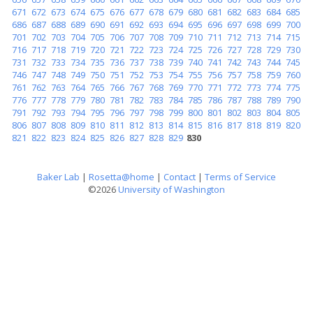
671
672
673
674
675
676
677
678
679
680
681
682
683
684
685
686
687
688
689
690
691
692
693
694
695
696
697
698
699
700
701
702
703
704
705
706
707
708
709
710
711
712
713
714
715
716
717
718
719
720
721
722
723
724
725
726
727
728
729
730
731
732
733
734
735
736
737
738
739
740
741
742
743
744
745
746
747
748
749
750
751
752
753
754
755
756
757
758
759
760
761
762
763
764
765
766
767
768
769
770
771
772
773
774
775
776
777
778
779
780
781
782
783
784
785
786
787
788
789
790
791
792
793
794
795
796
797
798
799
800
801
802
803
804
805
806
807
808
809
810
811
812
813
814
815
816
817
818
819
820
821
822
823
824
825
826
827
828
829
830
Baker Lab
|
Rosetta@home
|
Contact
|
Terms of Service
©2026
University of Washington