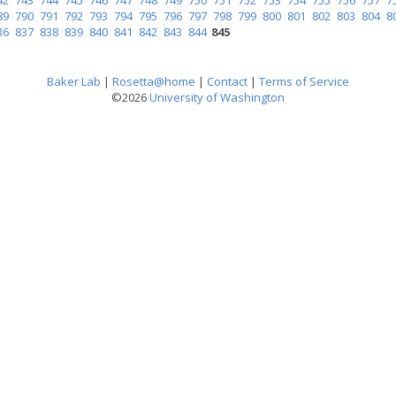
89
790
791
792
793
794
795
796
797
798
799
800
801
802
803
804
8
36
837
838
839
840
841
842
843
844
845
Baker Lab
|
Rosetta@home
|
Contact
|
Terms of Service
©2026
University of Washington