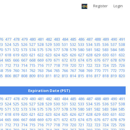
Register
Login
76
477
478
479
480
481
482
483
484
485
486
487
488
489
490
491
23
524
525
526
527
528
529
530
531
532
533
534
535
536
537
538
70
571
572
573
574
575
576
577
578
579
580
581
582
583
584
585
17
618
619
620
621
622
623
624
625
626
627
628
629
630
631
632
64
665
666
667
668
669
670
671
672
673
674
675
676
677
678
679
11
712
713
714
715
716
717
718
719
720
721
722
723
724
725
726
58
759
760
761
762
763
764
765
766
767
768
769
770
771
772
773
05
806
807
808
809
810
811
812
813
814
815
816
817
818
819
820
Expiration Date (PST)
76
477
478
479
480
481
482
483
484
485
486
487
488
489
490
491
23
524
525
526
527
528
529
530
531
532
533
534
535
536
537
538
70
571
572
573
574
575
576
577
578
579
580
581
582
583
584
585
17
618
619
620
621
622
623
624
625
626
627
628
629
630
631
632
64
665
666
667
668
669
670
671
672
673
674
675
676
677
678
679
11
712
713
714
715
716
717
718
719
720
721
722
723
724
725
726
58
759
760
761
762
763
764
765
766
767
768
769
770
771
772
773