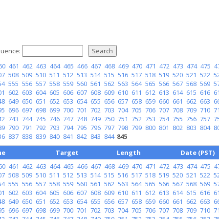
uence:
60
461
462
463
464
465
466
467
468
469
470
471
472
473
474
475
4
07
508
509
510
511
512
513
514
515
516
517
518
519
520
521
522
5
54
555
556
557
558
559
560
561
562
563
564
565
566
567
568
569
5
01
602
603
604
605
606
607
608
609
610
611
612
613
614
615
616
6
48
649
650
651
652
653
654
655
656
657
658
659
660
661
662
663
6
95
696
697
698
699
700
701
702
703
704
705
706
707
708
709
710
7
42
743
744
745
746
747
748
749
750
751
752
753
754
755
756
757
7
89
790
791
792
793
794
795
796
797
798
799
800
801
802
803
804
8
36
837
838
839
840
841
842
843
844
845
me
Target
Length
Date (PST)
60
461
462
463
464
465
466
467
468
469
470
471
472
473
474
475
4
07
508
509
510
511
512
513
514
515
516
517
518
519
520
521
522
5
54
555
556
557
558
559
560
561
562
563
564
565
566
567
568
569
5
01
602
603
604
605
606
607
608
609
610
611
612
613
614
615
616
6
48
649
650
651
652
653
654
655
656
657
658
659
660
661
662
663
6
95
696
697
698
699
700
701
702
703
704
705
706
707
708
709
710
7
42
743
744
745
746
747
748
749
750
751
752
753
754
755
756
757
7