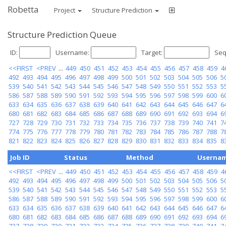
Robetta
Project
Structure Prediction
Structure Prediction Queue
ID:
Username:
Target:
Seq
<<FIRST
<PREV
...
449
450
451
452
453
454
455
456
457
458
459
4
492
493
494
495
496
497
498
499
500
501
502
503
504
505
506
5
539
540
541
542
543
544
545
546
547
548
549
550
551
552
553
5
586
587
588
589
590
591
592
593
594
595
596
597
598
599
600
6
633
634
635
636
637
638
639
640
641
642
643
644
645
646
647
6
680
681
682
683
684
685
686
687
688
689
690
691
692
693
694
6
727
728
729
730
731
732
733
734
735
736
737
738
739
740
741
7
774
775
776
777
778
779
780
781
782
783
784
785
786
787
788
7
821
822
823
824
825
826
827
828
829
830
831
832
833
834
835
8
Job ID
Status
Method
Userna
<<FIRST
<PREV
...
449
450
451
452
453
454
455
456
457
458
459
4
492
493
494
495
496
497
498
499
500
501
502
503
504
505
506
5
539
540
541
542
543
544
545
546
547
548
549
550
551
552
553
5
586
587
588
589
590
591
592
593
594
595
596
597
598
599
600
6
633
634
635
636
637
638
639
640
641
642
643
644
645
646
647
6
680
681
682
683
684
685
686
687
688
689
690
691
692
693
694
6
727
728
729
730
731
732
733
734
735
736
737
738
739
740
741
7