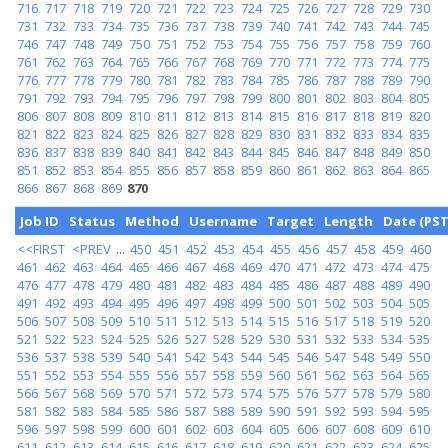
716
717
718
719
720
721
722
723
724
725
726
727
728
729
730
731
732
733
734
735
736
737
738
739
740
741
742
743
744
745
746
747
748
749
750
751
752
753
754
755
756
757
758
759
760
761
762
763
764
765
766
767
768
769
770
771
772
773
774
775
776
777
778
779
780
781
782
783
784
785
786
787
788
789
790
791
792
793
794
795
796
797
798
799
800
801
802
803
804
805
806
807
808
809
810
811
812
813
814
815
816
817
818
819
820
821
822
823
824
825
826
827
828
829
830
831
832
833
834
835
836
837
838
839
840
841
842
843
844
845
846
847
848
849
850
851
852
853
854
855
856
857
858
859
860
861
862
863
864
865
866
867
868
869
870
Job ID
Status
Method
Username
Target
Length
Date (PST
<<FIRST
<PREV
...
450
451
452
453
454
455
456
457
458
459
460
461
462
463
464
465
466
467
468
469
470
471
472
473
474
475
476
477
478
479
480
481
482
483
484
485
486
487
488
489
490
491
492
493
494
495
496
497
498
499
500
501
502
503
504
505
506
507
508
509
510
511
512
513
514
515
516
517
518
519
520
521
522
523
524
525
526
527
528
529
530
531
532
533
534
535
536
537
538
539
540
541
542
543
544
545
546
547
548
549
550
551
552
553
554
555
556
557
558
559
560
561
562
563
564
565
566
567
568
569
570
571
572
573
574
575
576
577
578
579
580
581
582
583
584
585
586
587
588
589
590
591
592
593
594
595
596
597
598
599
600
601
602
603
604
605
606
607
608
609
610
611
612
613
614
615
616
617
618
619
620
621
622
623
624
625