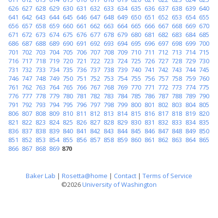
626
627
628
629
630
631
632
633
634
635
636
637
638
639
640
641
642
643
644
645
646
647
648
649
650
651
652
653
654
655
656
657
658
659
660
661
662
663
664
665
666
667
668
669
670
671
672
673
674
675
676
677
678
679
680
681
682
683
684
685
686
687
688
689
690
691
692
693
694
695
696
697
698
699
700
701
702
703
704
705
706
707
708
709
710
711
712
713
714
715
716
717
718
719
720
721
722
723
724
725
726
727
728
729
730
731
732
733
734
735
736
737
738
739
740
741
742
743
744
745
746
747
748
749
750
751
752
753
754
755
756
757
758
759
760
761
762
763
764
765
766
767
768
769
770
771
772
773
774
775
776
777
778
779
780
781
782
783
784
785
786
787
788
789
790
791
792
793
794
795
796
797
798
799
800
801
802
803
804
805
806
807
808
809
810
811
812
813
814
815
816
817
818
819
820
821
822
823
824
825
826
827
828
829
830
831
832
833
834
835
836
837
838
839
840
841
842
843
844
845
846
847
848
849
850
851
852
853
854
855
856
857
858
859
860
861
862
863
864
865
866
867
868
869
870
Baker Lab
|
Rosetta@home
|
Contact
|
Terms of Service
©2026
University of Washington