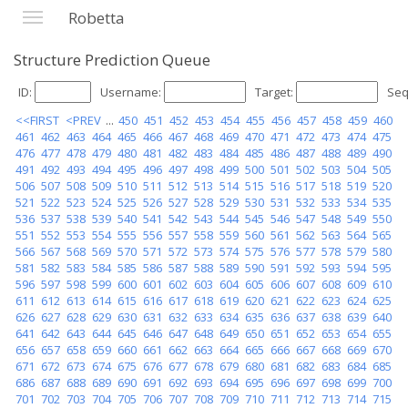
Robetta
Structure Prediction Queue
ID:
Username:
Target:
Seq
<<FIRST
<PREV
...
450
451
452
453
454
455
456
457
458
459
460
461
462
463
464
465
466
467
468
469
470
471
472
473
474
475
476
477
478
479
480
481
482
483
484
485
486
487
488
489
490
491
492
493
494
495
496
497
498
499
500
501
502
503
504
505
506
507
508
509
510
511
512
513
514
515
516
517
518
519
520
521
522
523
524
525
526
527
528
529
530
531
532
533
534
535
536
537
538
539
540
541
542
543
544
545
546
547
548
549
550
551
552
553
554
555
556
557
558
559
560
561
562
563
564
565
566
567
568
569
570
571
572
573
574
575
576
577
578
579
580
581
582
583
584
585
586
587
588
589
590
591
592
593
594
595
596
597
598
599
600
601
602
603
604
605
606
607
608
609
610
611
612
613
614
615
616
617
618
619
620
621
622
623
624
625
626
627
628
629
630
631
632
633
634
635
636
637
638
639
640
641
642
643
644
645
646
647
648
649
650
651
652
653
654
655
656
657
658
659
660
661
662
663
664
665
666
667
668
669
670
671
672
673
674
675
676
677
678
679
680
681
682
683
684
685
686
687
688
689
690
691
692
693
694
695
696
697
698
699
700
701
702
703
704
705
706
707
708
709
710
711
712
713
714
715