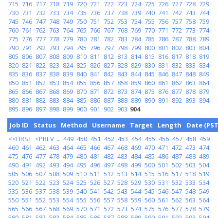
715
716
717
718
719
720
721
722
723
724
725
726
727
728
729
730
731
732
733
734
735
736
737
738
739
740
741
742
743
744
745
746
747
748
749
750
751
752
753
754
755
756
757
758
759
760
761
762
763
764
765
766
767
768
769
770
771
772
773
774
775
776
777
778
779
780
781
782
783
784
785
786
787
788
789
790
791
792
793
794
795
796
797
798
799
800
801
802
803
804
805
806
807
808
809
810
811
812
813
814
815
816
817
818
819
820
821
822
823
824
825
826
827
828
829
830
831
832
833
834
835
836
837
838
839
840
841
842
843
844
845
846
847
848
849
850
851
852
853
854
855
856
857
858
859
860
861
862
863
864
865
866
867
868
869
870
871
872
873
874
875
876
877
878
879
880
881
882
883
884
885
886
887
888
889
890
891
892
893
894
895
896
897
898
899
900
901
902
903
904
Job ID
Status
Method
Username
Target
Length
Date (PST
<<FIRST
<PREV
...
449
450
451
452
453
454
455
456
457
458
459
460
461
462
463
464
465
466
467
468
469
470
471
472
473
474
475
476
477
478
479
480
481
482
483
484
485
486
487
488
489
490
491
492
493
494
495
496
497
498
499
500
501
502
503
504
505
506
507
508
509
510
511
512
513
514
515
516
517
518
519
520
521
522
523
524
525
526
527
528
529
530
531
532
533
534
535
536
537
538
539
540
541
542
543
544
545
546
547
548
549
550
551
552
553
554
555
556
557
558
559
560
561
562
563
564
565
566
567
568
569
570
571
572
573
574
575
576
577
578
579
580
581
582
583
584
585
586
587
588
589
590
591
592
593
594