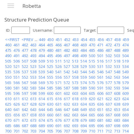
Robetta
Structure Prediction Queue
ID:
Username:
Target:
Seq
<<FIRST
<PREV
...
449
450
451
452
453
454
455
456
457
458
459
460
461
462
463
464
465
466
467
468
469
470
471
472
473
474
475
476
477
478
479
480
481
482
483
484
485
486
487
488
489
490
491
492
493
494
495
496
497
498
499
500
501
502
503
504
505
506
507
508
509
510
511
512
513
514
515
516
517
518
519
520
521
522
523
524
525
526
527
528
529
530
531
532
533
534
535
536
537
538
539
540
541
542
543
544
545
546
547
548
549
550
551
552
553
554
555
556
557
558
559
560
561
562
563
564
565
566
567
568
569
570
571
572
573
574
575
576
577
578
579
580
581
582
583
584
585
586
587
588
589
590
591
592
593
594
595
596
597
598
599
600
601
602
603
604
605
606
607
608
609
610
611
612
613
614
615
616
617
618
619
620
621
622
623
624
625
626
627
628
629
630
631
632
633
634
635
636
637
638
639
640
641
642
643
644
645
646
647
648
649
650
651
652
653
654
655
656
657
658
659
660
661
662
663
664
665
666
667
668
669
670
671
672
673
674
675
676
677
678
679
680
681
682
683
684
685
686
687
688
689
690
691
692
693
694
695
696
697
698
699
700
701
702
703
704
705
706
707
708
709
710
711
712
713
714