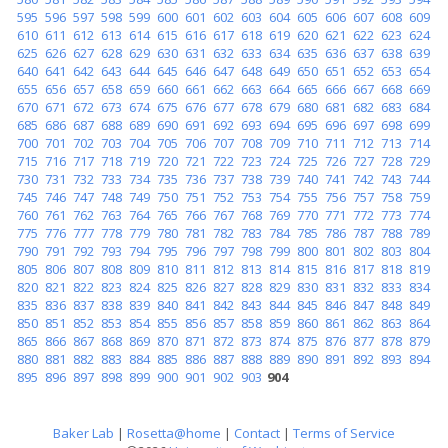
595
596
597
598
599
600
601
602
603
604
605
606
607
608
609
610
611
612
613
614
615
616
617
618
619
620
621
622
623
624
625
626
627
628
629
630
631
632
633
634
635
636
637
638
639
640
641
642
643
644
645
646
647
648
649
650
651
652
653
654
655
656
657
658
659
660
661
662
663
664
665
666
667
668
669
670
671
672
673
674
675
676
677
678
679
680
681
682
683
684
685
686
687
688
689
690
691
692
693
694
695
696
697
698
699
700
701
702
703
704
705
706
707
708
709
710
711
712
713
714
715
716
717
718
719
720
721
722
723
724
725
726
727
728
729
730
731
732
733
734
735
736
737
738
739
740
741
742
743
744
745
746
747
748
749
750
751
752
753
754
755
756
757
758
759
760
761
762
763
764
765
766
767
768
769
770
771
772
773
774
775
776
777
778
779
780
781
782
783
784
785
786
787
788
789
790
791
792
793
794
795
796
797
798
799
800
801
802
803
804
805
806
807
808
809
810
811
812
813
814
815
816
817
818
819
820
821
822
823
824
825
826
827
828
829
830
831
832
833
834
835
836
837
838
839
840
841
842
843
844
845
846
847
848
849
850
851
852
853
854
855
856
857
858
859
860
861
862
863
864
865
866
867
868
869
870
871
872
873
874
875
876
877
878
879
880
881
882
883
884
885
886
887
888
889
890
891
892
893
894
895
896
897
898
899
900
901
902
903
904
Baker Lab
|
Rosetta@home
|
Contact
|
Terms of Service