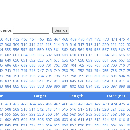
uence:
60
461
462
463
464
465
466
467
468
469
470
471
472
473
474
475
4
07
508
509
510
511
512
513
514
515
516
517
518
519
520
521
522
5
54
555
556
557
558
559
560
561
562
563
564
565
566
567
568
569
5
01
602
603
604
605
606
607
608
609
610
611
612
613
614
615
616
6
48
649
650
651
652
653
654
655
656
657
658
659
660
661
662
663
6
95
696
697
698
699
700
701
702
703
704
705
706
707
708
709
710
7
42
743
744
745
746
747
748
749
750
751
752
753
754
755
756
757
7
89
790
791
792
793
794
795
796
797
798
799
800
801
802
803
804
8
36
837
838
839
840
841
842
843
844
845
846
847
848
849
850
851
8
83
884
885
886
887
888
889
890
891
892
893
894
895
896
897
898
8
me
Target
Length
Date (PST)
60
461
462
463
464
465
466
467
468
469
470
471
472
473
474
475
4
07
508
509
510
511
512
513
514
515
516
517
518
519
520
521
522
5
54
555
556
557
558
559
560
561
562
563
564
565
566
567
568
569
5
01
602
603
604
605
606
607
608
609
610
611
612
613
614
615
616
6
48
649
650
651
652
653
654
655
656
657
658
659
660
661
662
663
6
95
696
697
698
699
700
701
702
703
704
705
706
707
708
709
710
7