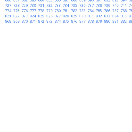
727
728
729
730
731
732
733
734
735
736
737
738
739
740
741
7
774
775
776
777
778
779
780
781
782
783
784
785
786
787
788
7
821
822
823
824
825
826
827
828
829
830
831
832
833
834
835
8
868
869
870
871
872
873
874
875
876
877
878
879
880
881
882
8