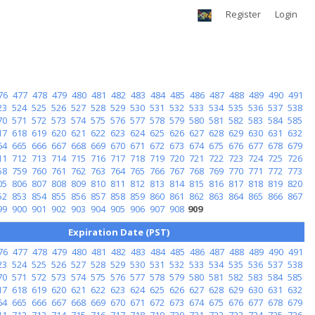
Register
Login
76
477
478
479
480
481
482
483
484
485
486
487
488
489
490
491
23
524
525
526
527
528
529
530
531
532
533
534
535
536
537
538
70
571
572
573
574
575
576
577
578
579
580
581
582
583
584
585
17
618
619
620
621
622
623
624
625
626
627
628
629
630
631
632
64
665
666
667
668
669
670
671
672
673
674
675
676
677
678
679
11
712
713
714
715
716
717
718
719
720
721
722
723
724
725
726
58
759
760
761
762
763
764
765
766
767
768
769
770
771
772
773
05
806
807
808
809
810
811
812
813
814
815
816
817
818
819
820
52
853
854
855
856
857
858
859
860
861
862
863
864
865
866
867
99
900
901
902
903
904
905
906
907
908
909
Expiration Date (PST)
76
477
478
479
480
481
482
483
484
485
486
487
488
489
490
491
23
524
525
526
527
528
529
530
531
532
533
534
535
536
537
538
70
571
572
573
574
575
576
577
578
579
580
581
582
583
584
585
17
618
619
620
621
622
623
624
625
626
627
628
629
630
631
632
64
665
666
667
668
669
670
671
672
673
674
675
676
677
678
679
11
712
713
714
715
716
717
718
719
720
721
722
723
724
725
726