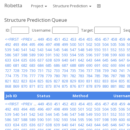
Robetta
Project
Structure Prediction
Structure Prediction Queue
ID:
Username:
Target:
Seq
<<FIRST
<PREV
...
449
450
451
452
453
454
455
456
457
458
459
4
492
493
494
495
496
497
498
499
500
501
502
503
504
505
506
5
539
540
541
542
543
544
545
546
547
548
549
550
551
552
553
5
586
587
588
589
590
591
592
593
594
595
596
597
598
599
600
6
633
634
635
636
637
638
639
640
641
642
643
644
645
646
647
6
680
681
682
683
684
685
686
687
688
689
690
691
692
693
694
6
727
728
729
730
731
732
733
734
735
736
737
738
739
740
741
7
774
775
776
777
778
779
780
781
782
783
784
785
786
787
788
7
821
822
823
824
825
826
827
828
829
830
831
832
833
834
835
8
868
869
870
871
872
873
874
875
876
877
878
879
880
881
882
8
Job ID
Status
Method
Userna
<<FIRST
<PREV
...
449
450
451
452
453
454
455
456
457
458
459
4
492
493
494
495
496
497
498
499
500
501
502
503
504
505
506
5
539
540
541
542
543
544
545
546
547
548
549
550
551
552
553
5
586
587
588
589
590
591
592
593
594
595
596
597
598
599
600
6
633
634
635
636
637
638
639
640
641
642
643
644
645
646
647
6
680
681
682
683
684
685
686
687
688
689
690
691
692
693
694
6