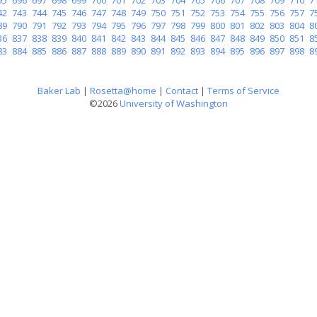
42
743
744
745
746
747
748
749
750
751
752
753
754
755
756
757
7
89
790
791
792
793
794
795
796
797
798
799
800
801
802
803
804
8
36
837
838
839
840
841
842
843
844
845
846
847
848
849
850
851
8
83
884
885
886
887
888
889
890
891
892
893
894
895
896
897
898
8
Baker Lab
|
Rosetta@home
|
Contact
|
Terms of Service
©2026
University of Washington