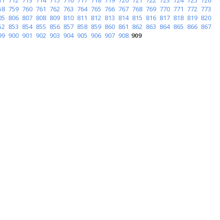
58
759
760
761
762
763
764
765
766
767
768
769
770
771
772
773
05
806
807
808
809
810
811
812
813
814
815
816
817
818
819
820
52
853
854
855
856
857
858
859
860
861
862
863
864
865
866
867
99
900
901
902
903
904
905
906
907
908
909