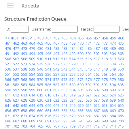
Robetta
Structure Prediction Queue
ID:
Username:
Target:
Seq
<<FIRST
<PREV
...
450
451
452
453
454
455
456
457
458
459
460
461
462
463
464
465
466
467
468
469
470
471
472
473
474
475
476
477
478
479
480
481
482
483
484
485
486
487
488
489
490
491
492
493
494
495
496
497
498
499
500
501
502
503
504
505
506
507
508
509
510
511
512
513
514
515
516
517
518
519
520
521
522
523
524
525
526
527
528
529
530
531
532
533
534
535
536
537
538
539
540
541
542
543
544
545
546
547
548
549
550
551
552
553
554
555
556
557
558
559
560
561
562
563
564
565
566
567
568
569
570
571
572
573
574
575
576
577
578
579
580
581
582
583
584
585
586
587
588
589
590
591
592
593
594
595
596
597
598
599
600
601
602
603
604
605
606
607
608
609
610
611
612
613
614
615
616
617
618
619
620
621
622
623
624
625
626
627
628
629
630
631
632
633
634
635
636
637
638
639
640
641
642
643
644
645
646
647
648
649
650
651
652
653
654
655
656
657
658
659
660
661
662
663
664
665
666
667
668
669
670
671
672
673
674
675
676
677
678
679
680
681
682
683
684
685
686
687
688
689
690
691
692
693
694
695
696
697
698
699
700
701
702
703
704
705
706
707
708
709
710
711
712
713
714
715