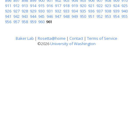
896
897
898
899
900
901
902
903
904
905
906
907
908
909
910
911
912
913
914
915
916
917
918
919
920
921
922
923
924
925
926
927
928
929
930
931
932
933
934
935
936
937
938
939
940
941
942
943
944
945
946
947
948
949
950
951
952
953
954
955
956
957
958
959
960
961
Baker Lab
|
Rosetta@home
|
Contact
|
Terms of Service
©2026
University of Washington