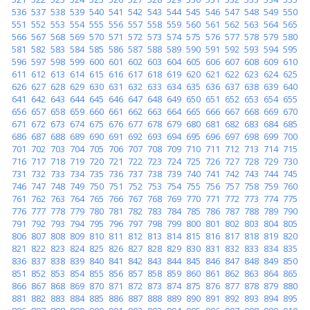
536
537
538
539
540
541
542
543
544
545
546
547
548
549
550
551
552
553
554
555
556
557
558
559
560
561
562
563
564
565
566
567
568
569
570
571
572
573
574
575
576
577
578
579
580
581
582
583
584
585
586
587
588
589
590
591
592
593
594
595
596
597
598
599
600
601
602
603
604
605
606
607
608
609
610
611
612
613
614
615
616
617
618
619
620
621
622
623
624
625
626
627
628
629
630
631
632
633
634
635
636
637
638
639
640
641
642
643
644
645
646
647
648
649
650
651
652
653
654
655
656
657
658
659
660
661
662
663
664
665
666
667
668
669
670
671
672
673
674
675
676
677
678
679
680
681
682
683
684
685
686
687
688
689
690
691
692
693
694
695
696
697
698
699
700
701
702
703
704
705
706
707
708
709
710
711
712
713
714
715
716
717
718
719
720
721
722
723
724
725
726
727
728
729
730
731
732
733
734
735
736
737
738
739
740
741
742
743
744
745
746
747
748
749
750
751
752
753
754
755
756
757
758
759
760
761
762
763
764
765
766
767
768
769
770
771
772
773
774
775
776
777
778
779
780
781
782
783
784
785
786
787
788
789
790
791
792
793
794
795
796
797
798
799
800
801
802
803
804
805
806
807
808
809
810
811
812
813
814
815
816
817
818
819
820
821
822
823
824
825
826
827
828
829
830
831
832
833
834
835
836
837
838
839
840
841
842
843
844
845
846
847
848
849
850
851
852
853
854
855
856
857
858
859
860
861
862
863
864
865
866
867
868
869
870
871
872
873
874
875
876
877
878
879
880
881
882
883
884
885
886
887
888
889
890
891
892
893
894
895