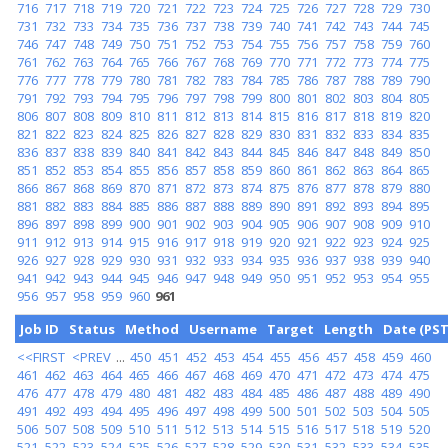
716
717
718
719
720
721
722
723
724
725
726
727
728
729
730
731
732
733
734
735
736
737
738
739
740
741
742
743
744
745
746
747
748
749
750
751
752
753
754
755
756
757
758
759
760
761
762
763
764
765
766
767
768
769
770
771
772
773
774
775
776
777
778
779
780
781
782
783
784
785
786
787
788
789
790
791
792
793
794
795
796
797
798
799
800
801
802
803
804
805
806
807
808
809
810
811
812
813
814
815
816
817
818
819
820
821
822
823
824
825
826
827
828
829
830
831
832
833
834
835
836
837
838
839
840
841
842
843
844
845
846
847
848
849
850
851
852
853
854
855
856
857
858
859
860
861
862
863
864
865
866
867
868
869
870
871
872
873
874
875
876
877
878
879
880
881
882
883
884
885
886
887
888
889
890
891
892
893
894
895
896
897
898
899
900
901
902
903
904
905
906
907
908
909
910
911
912
913
914
915
916
917
918
919
920
921
922
923
924
925
926
927
928
929
930
931
932
933
934
935
936
937
938
939
940
941
942
943
944
945
946
947
948
949
950
951
952
953
954
955
956
957
958
959
960
961
Job ID
Status
Method
Username
Target
Length
Date (PST
<<FIRST
<PREV
...
450
451
452
453
454
455
456
457
458
459
460
461
462
463
464
465
466
467
468
469
470
471
472
473
474
475
476
477
478
479
480
481
482
483
484
485
486
487
488
489
490
491
492
493
494
495
496
497
498
499
500
501
502
503
504
505
506
507
508
509
510
511
512
513
514
515
516
517
518
519
520
521
522
523
524
525
526
527
528
529
530
531
532
533
534
535