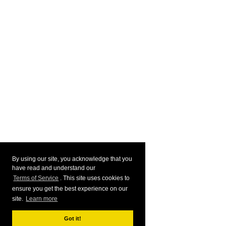
By using our site, you acknowledge that you
have read and understand our
Terms of Service
. This site uses cookies to
ensure you get the best experience on our
site.
Learn more
Got it!