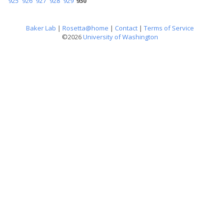
925
926
927
928
929
930
Baker Lab
|
Rosetta@home
|
Contact
|
Terms of Service
©2026
University of Washington