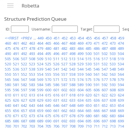
Robetta
Structure Prediction Queue
ID:
Username:
Target:
Seq
<<FIRST
<PREV
...
449
450
451
452
453
454
455
456
457
458
459
460
461
462
463
464
465
466
467
468
469
470
471
472
473
474
475
476
477
478
479
480
481
482
483
484
485
486
487
488
489
490
491
492
493
494
495
496
497
498
499
500
501
502
503
504
505
506
507
508
509
510
511
512
513
514
515
516
517
518
519
520
521
522
523
524
525
526
527
528
529
530
531
532
533
534
535
536
537
538
539
540
541
542
543
544
545
546
547
548
549
550
551
552
553
554
555
556
557
558
559
560
561
562
563
564
565
566
567
568
569
570
571
572
573
574
575
576
577
578
579
580
581
582
583
584
585
586
587
588
589
590
591
592
593
594
595
596
597
598
599
600
601
602
603
604
605
606
607
608
609
610
611
612
613
614
615
616
617
618
619
620
621
622
623
624
625
626
627
628
629
630
631
632
633
634
635
636
637
638
639
640
641
642
643
644
645
646
647
648
649
650
651
652
653
654
655
656
657
658
659
660
661
662
663
664
665
666
667
668
669
670
671
672
673
674
675
676
677
678
679
680
681
682
683
684
685
686
687
688
689
690
691
692
693
694
695
696
697
698
699
700
701
702
703
704
705
706
707
708
709
710
711
712
713
714