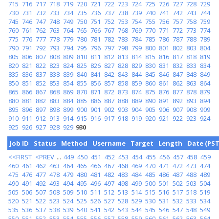
715
716
717
718
719
720
721
722
723
724
725
726
727
728
729
730
731
732
733
734
735
736
737
738
739
740
741
742
743
744
745
746
747
748
749
750
751
752
753
754
755
756
757
758
759
760
761
762
763
764
765
766
767
768
769
770
771
772
773
774
775
776
777
778
779
780
781
782
783
784
785
786
787
788
789
790
791
792
793
794
795
796
797
798
799
800
801
802
803
804
805
806
807
808
809
810
811
812
813
814
815
816
817
818
819
820
821
822
823
824
825
826
827
828
829
830
831
832
833
834
835
836
837
838
839
840
841
842
843
844
845
846
847
848
849
850
851
852
853
854
855
856
857
858
859
860
861
862
863
864
865
866
867
868
869
870
871
872
873
874
875
876
877
878
879
880
881
882
883
884
885
886
887
888
889
890
891
892
893
894
895
896
897
898
899
900
901
902
903
904
905
906
907
908
909
910
911
912
913
914
915
916
917
918
919
920
921
922
923
924
925
926
927
928
929
930
Job ID
Status
Method
Username
Target
Length
Date (PST
<<FIRST
<PREV
...
449
450
451
452
453
454
455
456
457
458
459
460
461
462
463
464
465
466
467
468
469
470
471
472
473
474
475
476
477
478
479
480
481
482
483
484
485
486
487
488
489
490
491
492
493
494
495
496
497
498
499
500
501
502
503
504
505
506
507
508
509
510
511
512
513
514
515
516
517
518
519
520
521
522
523
524
525
526
527
528
529
530
531
532
533
534
535
536
537
538
539
540
541
542
543
544
545
546
547
548
549
550
551
552
553
554
555
556
557
558
559
560
561
562
563
564