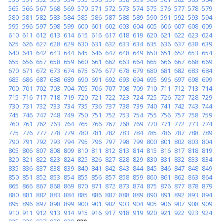
565
566
567
568
569
570
571
572
573
574
575
576
577
578
579
580
581
582
583
584
585
586
587
588
589
590
591
592
593
594
595
596
597
598
599
600
601
602
603
604
605
606
607
608
609
610
611
612
613
614
615
616
617
618
619
620
621
622
623
624
625
626
627
628
629
630
631
632
633
634
635
636
637
638
639
640
641
642
643
644
645
646
647
648
649
650
651
652
653
654
655
656
657
658
659
660
661
662
663
664
665
666
667
668
669
670
671
672
673
674
675
676
677
678
679
680
681
682
683
684
685
686
687
688
689
690
691
692
693
694
695
696
697
698
699
700
701
702
703
704
705
706
707
708
709
710
711
712
713
714
715
716
717
718
719
720
721
722
723
724
725
726
727
728
729
730
731
732
733
734
735
736
737
738
739
740
741
742
743
744
745
746
747
748
749
750
751
752
753
754
755
756
757
758
759
760
761
762
763
764
765
766
767
768
769
770
771
772
773
774
775
776
777
778
779
780
781
782
783
784
785
786
787
788
789
790
791
792
793
794
795
796
797
798
799
800
801
802
803
804
805
806
807
808
809
810
811
812
813
814
815
816
817
818
819
820
821
822
823
824
825
826
827
828
829
830
831
832
833
834
835
836
837
838
839
840
841
842
843
844
845
846
847
848
849
850
851
852
853
854
855
856
857
858
859
860
861
862
863
864
865
866
867
868
869
870
871
872
873
874
875
876
877
878
879
880
881
882
883
884
885
886
887
888
889
890
891
892
893
894
895
896
897
898
899
900
901
902
903
904
905
906
907
908
909
910
911
912
913
914
915
916
917
918
919
920
921
922
923
924