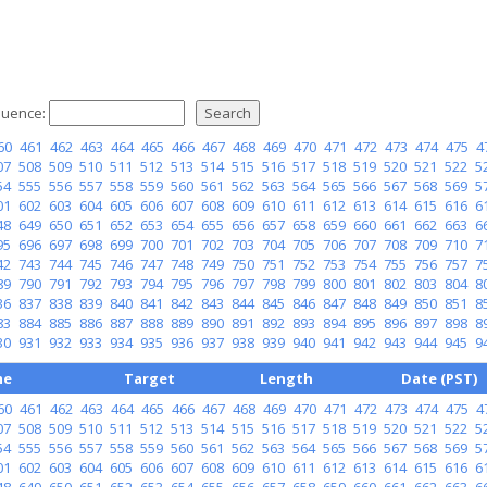
uence:
60
461
462
463
464
465
466
467
468
469
470
471
472
473
474
475
4
07
508
509
510
511
512
513
514
515
516
517
518
519
520
521
522
5
54
555
556
557
558
559
560
561
562
563
564
565
566
567
568
569
5
01
602
603
604
605
606
607
608
609
610
611
612
613
614
615
616
6
48
649
650
651
652
653
654
655
656
657
658
659
660
661
662
663
6
95
696
697
698
699
700
701
702
703
704
705
706
707
708
709
710
7
42
743
744
745
746
747
748
749
750
751
752
753
754
755
756
757
7
89
790
791
792
793
794
795
796
797
798
799
800
801
802
803
804
8
36
837
838
839
840
841
842
843
844
845
846
847
848
849
850
851
8
83
884
885
886
887
888
889
890
891
892
893
894
895
896
897
898
8
30
931
932
933
934
935
936
937
938
939
940
941
942
943
944
945
9
me
Target
Length
Date (PST)
60
461
462
463
464
465
466
467
468
469
470
471
472
473
474
475
4
07
508
509
510
511
512
513
514
515
516
517
518
519
520
521
522
5
54
555
556
557
558
559
560
561
562
563
564
565
566
567
568
569
5
01
602
603
604
605
606
607
608
609
610
611
612
613
614
615
616
6
48
649
650
651
652
653
654
655
656
657
658
659
660
661
662
663
6