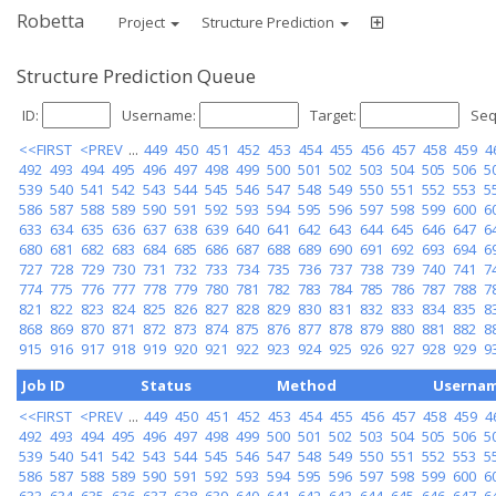
Robetta
Project
Structure Prediction
Structure Prediction Queue
ID:
Username:
Target:
Seq
<<FIRST
<PREV
...
449
450
451
452
453
454
455
456
457
458
459
4
492
493
494
495
496
497
498
499
500
501
502
503
504
505
506
5
539
540
541
542
543
544
545
546
547
548
549
550
551
552
553
5
586
587
588
589
590
591
592
593
594
595
596
597
598
599
600
6
633
634
635
636
637
638
639
640
641
642
643
644
645
646
647
6
680
681
682
683
684
685
686
687
688
689
690
691
692
693
694
6
727
728
729
730
731
732
733
734
735
736
737
738
739
740
741
7
774
775
776
777
778
779
780
781
782
783
784
785
786
787
788
7
821
822
823
824
825
826
827
828
829
830
831
832
833
834
835
8
868
869
870
871
872
873
874
875
876
877
878
879
880
881
882
8
915
916
917
918
919
920
921
922
923
924
925
926
927
928
929
9
Job ID
Status
Method
Userna
<<FIRST
<PREV
...
449
450
451
452
453
454
455
456
457
458
459
4
492
493
494
495
496
497
498
499
500
501
502
503
504
505
506
5
539
540
541
542
543
544
545
546
547
548
549
550
551
552
553
5
586
587
588
589
590
591
592
593
594
595
596
597
598
599
600
6
633
634
635
636
637
638
639
640
641
642
643
644
645
646
647
6