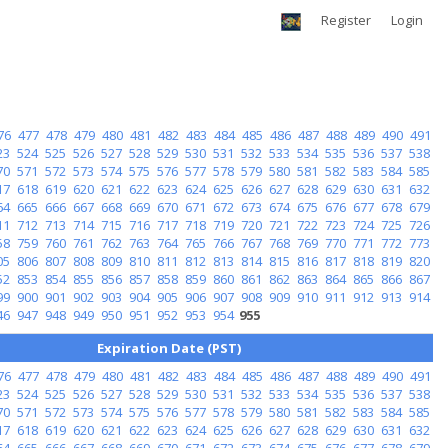
Register
Login
76
477
478
479
480
481
482
483
484
485
486
487
488
489
490
491
23
524
525
526
527
528
529
530
531
532
533
534
535
536
537
538
70
571
572
573
574
575
576
577
578
579
580
581
582
583
584
585
17
618
619
620
621
622
623
624
625
626
627
628
629
630
631
632
64
665
666
667
668
669
670
671
672
673
674
675
676
677
678
679
11
712
713
714
715
716
717
718
719
720
721
722
723
724
725
726
58
759
760
761
762
763
764
765
766
767
768
769
770
771
772
773
05
806
807
808
809
810
811
812
813
814
815
816
817
818
819
820
52
853
854
855
856
857
858
859
860
861
862
863
864
865
866
867
99
900
901
902
903
904
905
906
907
908
909
910
911
912
913
914
46
947
948
949
950
951
952
953
954
955
Expiration Date (PST)
76
477
478
479
480
481
482
483
484
485
486
487
488
489
490
491
23
524
525
526
527
528
529
530
531
532
533
534
535
536
537
538
70
571
572
573
574
575
576
577
578
579
580
581
582
583
584
585
17
618
619
620
621
622
623
624
625
626
627
628
629
630
631
632
64
665
666
667
668
669
670
671
672
673
674
675
676
677
678
679