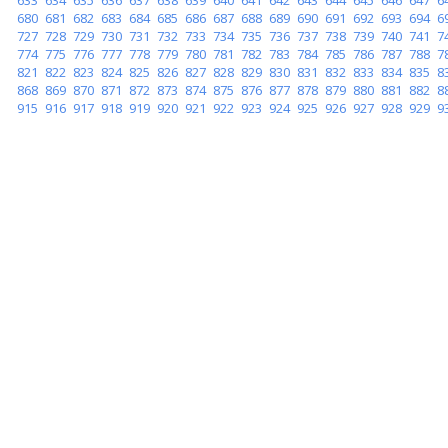
680
681
682
683
684
685
686
687
688
689
690
691
692
693
694
6
727
728
729
730
731
732
733
734
735
736
737
738
739
740
741
7
774
775
776
777
778
779
780
781
782
783
784
785
786
787
788
7
821
822
823
824
825
826
827
828
829
830
831
832
833
834
835
8
868
869
870
871
872
873
874
875
876
877
878
879
880
881
882
8
915
916
917
918
919
920
921
922
923
924
925
926
927
928
929
9