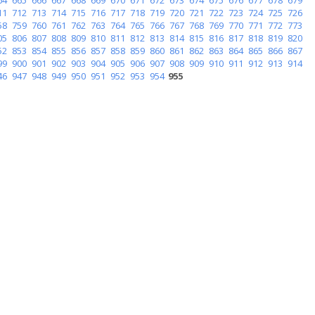
11
712
713
714
715
716
717
718
719
720
721
722
723
724
725
726
58
759
760
761
762
763
764
765
766
767
768
769
770
771
772
773
05
806
807
808
809
810
811
812
813
814
815
816
817
818
819
820
52
853
854
855
856
857
858
859
860
861
862
863
864
865
866
867
99
900
901
902
903
904
905
906
907
908
909
910
911
912
913
914
46
947
948
949
950
951
952
953
954
955