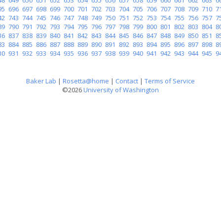
95
696
697
698
699
700
701
702
703
704
705
706
707
708
709
710
7
42
743
744
745
746
747
748
749
750
751
752
753
754
755
756
757
7
89
790
791
792
793
794
795
796
797
798
799
800
801
802
803
804
8
36
837
838
839
840
841
842
843
844
845
846
847
848
849
850
851
8
83
884
885
886
887
888
889
890
891
892
893
894
895
896
897
898
8
30
931
932
933
934
935
936
937
938
939
940
941
942
943
944
945
9
Baker Lab
|
Rosetta@home
|
Contact
|
Terms of Service
©2026
University of Washington