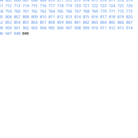
11
712
713
714
715
716
717
718
719
720
721
722
723
724
725
726
58
759
760
761
762
763
764
765
766
767
768
769
770
771
772
773
05
806
807
808
809
810
811
812
813
814
815
816
817
818
819
820
52
853
854
855
856
857
858
859
860
861
862
863
864
865
866
867
99
900
901
902
903
904
905
906
907
908
909
910
911
912
913
914
46
947
948
949