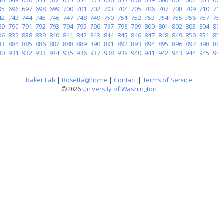
95
696
697
698
699
700
701
702
703
704
705
706
707
708
709
710
7
42
743
744
745
746
747
748
749
750
751
752
753
754
755
756
757
7
89
790
791
792
793
794
795
796
797
798
799
800
801
802
803
804
8
36
837
838
839
840
841
842
843
844
845
846
847
848
849
850
851
8
83
884
885
886
887
888
889
890
891
892
893
894
895
896
897
898
8
30
931
932
933
934
935
936
937
938
939
940
941
942
943
944
945
9
Baker Lab
|
Rosetta@home
|
Contact
|
Terms of Service
©2026
University of Washington