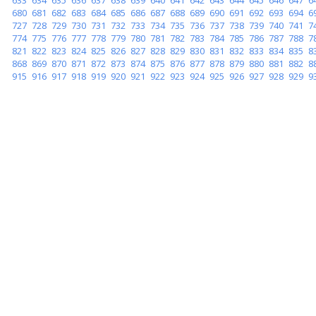
680
681
682
683
684
685
686
687
688
689
690
691
692
693
694
6
727
728
729
730
731
732
733
734
735
736
737
738
739
740
741
7
774
775
776
777
778
779
780
781
782
783
784
785
786
787
788
7
821
822
823
824
825
826
827
828
829
830
831
832
833
834
835
8
868
869
870
871
872
873
874
875
876
877
878
879
880
881
882
8
915
916
917
918
919
920
921
922
923
924
925
926
927
928
929
9