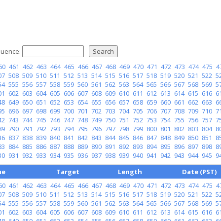
uence:
60
461
462
463
464
465
466
467
468
469
470
471
472
473
474
475
4
07
508
509
510
511
512
513
514
515
516
517
518
519
520
521
522
5
54
555
556
557
558
559
560
561
562
563
564
565
566
567
568
569
5
01
602
603
604
605
606
607
608
609
610
611
612
613
614
615
616
6
48
649
650
651
652
653
654
655
656
657
658
659
660
661
662
663
6
95
696
697
698
699
700
701
702
703
704
705
706
707
708
709
710
7
42
743
744
745
746
747
748
749
750
751
752
753
754
755
756
757
7
89
790
791
792
793
794
795
796
797
798
799
800
801
802
803
804
8
36
837
838
839
840
841
842
843
844
845
846
847
848
849
850
851
8
83
884
885
886
887
888
889
890
891
892
893
894
895
896
897
898
8
30
931
932
933
934
935
936
937
938
939
940
941
942
943
944
945
9
me
Target
Length
Date (PST)
60
461
462
463
464
465
466
467
468
469
470
471
472
473
474
475
4
07
508
509
510
511
512
513
514
515
516
517
518
519
520
521
522
5
54
555
556
557
558
559
560
561
562
563
564
565
566
567
568
569
5
01
602
603
604
605
606
607
608
609
610
611
612
613
614
615
616
6
48
649
650
651
652
653
654
655
656
657
658
659
660
661
662
663
6