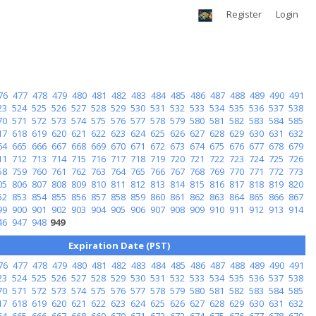
Register
Login
76
477
478
479
480
481
482
483
484
485
486
487
488
489
490
491
23
524
525
526
527
528
529
530
531
532
533
534
535
536
537
538
70
571
572
573
574
575
576
577
578
579
580
581
582
583
584
585
17
618
619
620
621
622
623
624
625
626
627
628
629
630
631
632
64
665
666
667
668
669
670
671
672
673
674
675
676
677
678
679
11
712
713
714
715
716
717
718
719
720
721
722
723
724
725
726
58
759
760
761
762
763
764
765
766
767
768
769
770
771
772
773
05
806
807
808
809
810
811
812
813
814
815
816
817
818
819
820
52
853
854
855
856
857
858
859
860
861
862
863
864
865
866
867
99
900
901
902
903
904
905
906
907
908
909
910
911
912
913
914
46
947
948
949
Expiration Date (PST)
76
477
478
479
480
481
482
483
484
485
486
487
488
489
490
491
23
524
525
526
527
528
529
530
531
532
533
534
535
536
537
538
70
571
572
573
574
575
576
577
578
579
580
581
582
583
584
585
17
618
619
620
621
622
623
624
625
626
627
628
629
630
631
632
64
665
666
667
668
669
670
671
672
673
674
675
676
677
678
679