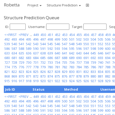
Robetta
Project
Structure Prediction
Structure Prediction Queue
ID:
Username:
Target:
Seq
<<FIRST
<PREV
...
449
450
451
452
453
454
455
456
457
458
459
4
492
493
494
495
496
497
498
499
500
501
502
503
504
505
506
5
539
540
541
542
543
544
545
546
547
548
549
550
551
552
553
5
586
587
588
589
590
591
592
593
594
595
596
597
598
599
600
6
633
634
635
636
637
638
639
640
641
642
643
644
645
646
647
6
680
681
682
683
684
685
686
687
688
689
690
691
692
693
694
6
727
728
729
730
731
732
733
734
735
736
737
738
739
740
741
7
774
775
776
777
778
779
780
781
782
783
784
785
786
787
788
7
821
822
823
824
825
826
827
828
829
830
831
832
833
834
835
8
868
869
870
871
872
873
874
875
876
877
878
879
880
881
882
8
915
916
917
918
919
920
921
922
923
924
925
926
927
928
929
9
Job ID
Status
Method
Userna
<<FIRST
<PREV
...
449
450
451
452
453
454
455
456
457
458
459
4
492
493
494
495
496
497
498
499
500
501
502
503
504
505
506
5
539
540
541
542
543
544
545
546
547
548
549
550
551
552
553
5
586
587
588
589
590
591
592
593
594
595
596
597
598
599
600
6
633
634
635
636
637
638
639
640
641
642
643
644
645
646
647
6