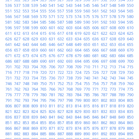
536
537
538
539
540
541
542
543
544
545
546
547
548
549
550
551
552
553
554
555
556
557
558
559
560
561
562
563
564
565
566
567
568
569
570
571
572
573
574
575
576
577
578
579
580
581
582
583
584
585
586
587
588
589
590
591
592
593
594
595
596
597
598
599
600
601
602
603
604
605
606
607
608
609
610
611
612
613
614
615
616
617
618
619
620
621
622
623
624
625
626
627
628
629
630
631
632
633
634
635
636
637
638
639
640
641
642
643
644
645
646
647
648
649
650
651
652
653
654
655
656
657
658
659
660
661
662
663
664
665
666
667
668
669
670
671
672
673
674
675
676
677
678
679
680
681
682
683
684
685
686
687
688
689
690
691
692
693
694
695
696
697
698
699
700
701
702
703
704
705
706
707
708
709
710
711
712
713
714
715
716
717
718
719
720
721
722
723
724
725
726
727
728
729
730
731
732
733
734
735
736
737
738
739
740
741
742
743
744
745
746
747
748
749
750
751
752
753
754
755
756
757
758
759
760
761
762
763
764
765
766
767
768
769
770
771
772
773
774
775
776
777
778
779
780
781
782
783
784
785
786
787
788
789
790
791
792
793
794
795
796
797
798
799
800
801
802
803
804
805
806
807
808
809
810
811
812
813
814
815
816
817
818
819
820
821
822
823
824
825
826
827
828
829
830
831
832
833
834
835
836
837
838
839
840
841
842
843
844
845
846
847
848
849
850
851
852
853
854
855
856
857
858
859
860
861
862
863
864
865
866
867
868
869
870
871
872
873
874
875
876
877
878
879
880
881
882
883
884
885
886
887
888
889
890
891
892
893
894
895