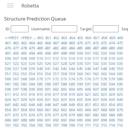
Robetta
Structure Prediction Queue
ID:
Username:
Target:
Seq
<<FIRST
<PREV
...
450
451
452
453
454
455
456
457
458
459
460
461
462
463
464
465
466
467
468
469
470
471
472
473
474
475
476
477
478
479
480
481
482
483
484
485
486
487
488
489
490
491
492
493
494
495
496
497
498
499
500
501
502
503
504
505
506
507
508
509
510
511
512
513
514
515
516
517
518
519
520
521
522
523
524
525
526
527
528
529
530
531
532
533
534
535
536
537
538
539
540
541
542
543
544
545
546
547
548
549
550
551
552
553
554
555
556
557
558
559
560
561
562
563
564
565
566
567
568
569
570
571
572
573
574
575
576
577
578
579
580
581
582
583
584
585
586
587
588
589
590
591
592
593
594
595
596
597
598
599
600
601
602
603
604
605
606
607
608
609
610
611
612
613
614
615
616
617
618
619
620
621
622
623
624
625
626
627
628
629
630
631
632
633
634
635
636
637
638
639
640
641
642
643
644
645
646
647
648
649
650
651
652
653
654
655
656
657
658
659
660
661
662
663
664
665
666
667
668
669
670
671
672
673
674
675
676
677
678
679
680
681
682
683
684
685
686
687
688
689
690
691
692
693
694
695
696
697
698
699
700
701
702
703
704
705
706
707
708
709
710
711
712
713
714
715