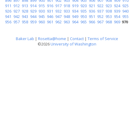
896
897
898
899
900
901
902
903
904
905
906
907
908
909
910
911
912
913
914
915
916
917
918
919
920
921
922
923
924
925
926
927
928
929
930
931
932
933
934
935
936
937
938
939
940
941
942
943
944
945
946
947
948
949
950
951
952
953
954
955
956
957
958
959
960
961
962
963
964
965
966
967
968
969
970
Baker Lab
|
Rosetta@home
|
Contact
|
Terms of Service
©2026
University of Washington