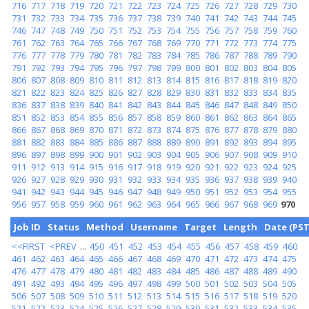
716
717
718
719
720
721
722
723
724
725
726
727
728
729
730
731
732
733
734
735
736
737
738
739
740
741
742
743
744
745
746
747
748
749
750
751
752
753
754
755
756
757
758
759
760
761
762
763
764
765
766
767
768
769
770
771
772
773
774
775
776
777
778
779
780
781
782
783
784
785
786
787
788
789
790
791
792
793
794
795
796
797
798
799
800
801
802
803
804
805
806
807
808
809
810
811
812
813
814
815
816
817
818
819
820
821
822
823
824
825
826
827
828
829
830
831
832
833
834
835
836
837
838
839
840
841
842
843
844
845
846
847
848
849
850
851
852
853
854
855
856
857
858
859
860
861
862
863
864
865
866
867
868
869
870
871
872
873
874
875
876
877
878
879
880
881
882
883
884
885
886
887
888
889
890
891
892
893
894
895
896
897
898
899
900
901
902
903
904
905
906
907
908
909
910
911
912
913
914
915
916
917
918
919
920
921
922
923
924
925
926
927
928
929
930
931
932
933
934
935
936
937
938
939
940
941
942
943
944
945
946
947
948
949
950
951
952
953
954
955
956
957
958
959
960
961
962
963
964
965
966
967
968
969
970
Job ID
Status
Method
Username
Target
Length
Date (PST
<<FIRST
<PREV
...
450
451
452
453
454
455
456
457
458
459
460
461
462
463
464
465
466
467
468
469
470
471
472
473
474
475
476
477
478
479
480
481
482
483
484
485
486
487
488
489
490
491
492
493
494
495
496
497
498
499
500
501
502
503
504
505
506
507
508
509
510
511
512
513
514
515
516
517
518
519
520
521
522
523
524
525
526
527
528
529
530
531
532
533
534
535