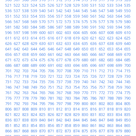
521
522
523
524
525
526
527
528
529
530
531
532
533
534
535
536
537
538
539
540
541
542
543
544
545
546
547
548
549
550
551
552
553
554
555
556
557
558
559
560
561
562
563
564
565
566
567
568
569
570
571
572
573
574
575
576
577
578
579
580
581
582
583
584
585
586
587
588
589
590
591
592
593
594
595
596
597
598
599
600
601
602
603
604
605
606
607
608
609
610
611
612
613
614
615
616
617
618
619
620
621
622
623
624
625
626
627
628
629
630
631
632
633
634
635
636
637
638
639
640
641
642
643
644
645
646
647
648
649
650
651
652
653
654
655
656
657
658
659
660
661
662
663
664
665
666
667
668
669
670
671
672
673
674
675
676
677
678
679
680
681
682
683
684
685
686
687
688
689
690
691
692
693
694
695
696
697
698
699
700
701
702
703
704
705
706
707
708
709
710
711
712
713
714
715
716
717
718
719
720
721
722
723
724
725
726
727
728
729
730
731
732
733
734
735
736
737
738
739
740
741
742
743
744
745
746
747
748
749
750
751
752
753
754
755
756
757
758
759
760
761
762
763
764
765
766
767
768
769
770
771
772
773
774
775
776
777
778
779
780
781
782
783
784
785
786
787
788
789
790
791
792
793
794
795
796
797
798
799
800
801
802
803
804
805
806
807
808
809
810
811
812
813
814
815
816
817
818
819
820
821
822
823
824
825
826
827
828
829
830
831
832
833
834
835
836
837
838
839
840
841
842
843
844
845
846
847
848
849
850
851
852
853
854
855
856
857
858
859
860
861
862
863
864
865
866
867
868
869
870
871
872
873
874
875
876
877
878
879
880