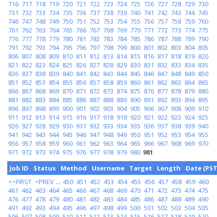
716
717
718
719
720
721
722
723
724
725
726
727
728
729
730
731
732
733
734
735
736
737
738
739
740
741
742
743
744
745
746
747
748
749
750
751
752
753
754
755
756
757
758
759
760
761
762
763
764
765
766
767
768
769
770
771
772
773
774
775
776
777
778
779
780
781
782
783
784
785
786
787
788
789
790
791
792
793
794
795
796
797
798
799
800
801
802
803
804
805
806
807
808
809
810
811
812
813
814
815
816
817
818
819
820
821
822
823
824
825
826
827
828
829
830
831
832
833
834
835
836
837
838
839
840
841
842
843
844
845
846
847
848
849
850
851
852
853
854
855
856
857
858
859
860
861
862
863
864
865
866
867
868
869
870
871
872
873
874
875
876
877
878
879
880
881
882
883
884
885
886
887
888
889
890
891
892
893
894
895
896
897
898
899
900
901
902
903
904
905
906
907
908
909
910
911
912
913
914
915
916
917
918
919
920
921
922
923
924
925
926
927
928
929
930
931
932
933
934
935
936
937
938
939
940
941
942
943
944
945
946
947
948
949
950
951
952
953
954
955
956
957
958
959
960
961
962
963
964
965
966
967
968
969
970
971
972
973
974
975
976
977
978
979
980
981
Job ID
Status
Method
Username
Target
Length
Date (PST
<<FIRST
<PREV
...
450
451
452
453
454
455
456
457
458
459
460
461
462
463
464
465
466
467
468
469
470
471
472
473
474
475
476
477
478
479
480
481
482
483
484
485
486
487
488
489
490
491
492
493
494
495
496
497
498
499
500
501
502
503
504
505
506
507
508
509
510
511
512
513
514
515
516
517
518
519
520