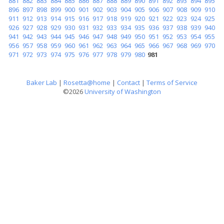
881
882
883
884
885
886
887
888
889
890
891
892
893
894
895
896
897
898
899
900
901
902
903
904
905
906
907
908
909
910
911
912
913
914
915
916
917
918
919
920
921
922
923
924
925
926
927
928
929
930
931
932
933
934
935
936
937
938
939
940
941
942
943
944
945
946
947
948
949
950
951
952
953
954
955
956
957
958
959
960
961
962
963
964
965
966
967
968
969
970
971
972
973
974
975
976
977
978
979
980
981
Baker Lab
|
Rosetta@home
|
Contact
|
Terms of Service
©2026
University of Washington