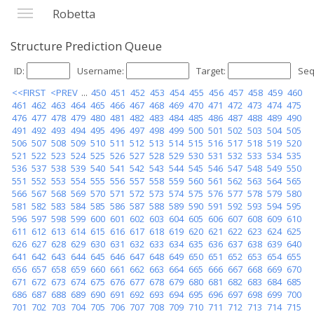
Robetta
Structure Prediction Queue
ID:
Username:
Target:
Seq
<<FIRST
<PREV
...
450
451
452
453
454
455
456
457
458
459
460
461
462
463
464
465
466
467
468
469
470
471
472
473
474
475
476
477
478
479
480
481
482
483
484
485
486
487
488
489
490
491
492
493
494
495
496
497
498
499
500
501
502
503
504
505
506
507
508
509
510
511
512
513
514
515
516
517
518
519
520
521
522
523
524
525
526
527
528
529
530
531
532
533
534
535
536
537
538
539
540
541
542
543
544
545
546
547
548
549
550
551
552
553
554
555
556
557
558
559
560
561
562
563
564
565
566
567
568
569
570
571
572
573
574
575
576
577
578
579
580
581
582
583
584
585
586
587
588
589
590
591
592
593
594
595
596
597
598
599
600
601
602
603
604
605
606
607
608
609
610
611
612
613
614
615
616
617
618
619
620
621
622
623
624
625
626
627
628
629
630
631
632
633
634
635
636
637
638
639
640
641
642
643
644
645
646
647
648
649
650
651
652
653
654
655
656
657
658
659
660
661
662
663
664
665
666
667
668
669
670
671
672
673
674
675
676
677
678
679
680
681
682
683
684
685
686
687
688
689
690
691
692
693
694
695
696
697
698
699
700
701
702
703
704
705
706
707
708
709
710
711
712
713
714
715