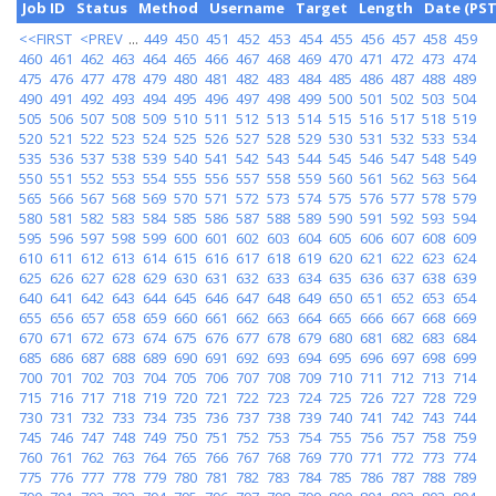
Job ID
Status
Method
Username
Target
Length
Date (PST
<<FIRST
<PREV
...
449
450
451
452
453
454
455
456
457
458
459
460
461
462
463
464
465
466
467
468
469
470
471
472
473
474
475
476
477
478
479
480
481
482
483
484
485
486
487
488
489
490
491
492
493
494
495
496
497
498
499
500
501
502
503
504
505
506
507
508
509
510
511
512
513
514
515
516
517
518
519
520
521
522
523
524
525
526
527
528
529
530
531
532
533
534
535
536
537
538
539
540
541
542
543
544
545
546
547
548
549
550
551
552
553
554
555
556
557
558
559
560
561
562
563
564
565
566
567
568
569
570
571
572
573
574
575
576
577
578
579
580
581
582
583
584
585
586
587
588
589
590
591
592
593
594
595
596
597
598
599
600
601
602
603
604
605
606
607
608
609
610
611
612
613
614
615
616
617
618
619
620
621
622
623
624
625
626
627
628
629
630
631
632
633
634
635
636
637
638
639
640
641
642
643
644
645
646
647
648
649
650
651
652
653
654
655
656
657
658
659
660
661
662
663
664
665
666
667
668
669
670
671
672
673
674
675
676
677
678
679
680
681
682
683
684
685
686
687
688
689
690
691
692
693
694
695
696
697
698
699
700
701
702
703
704
705
706
707
708
709
710
711
712
713
714
715
716
717
718
719
720
721
722
723
724
725
726
727
728
729
730
731
732
733
734
735
736
737
738
739
740
741
742
743
744
745
746
747
748
749
750
751
752
753
754
755
756
757
758
759
760
761
762
763
764
765
766
767
768
769
770
771
772
773
774
775
776
777
778
779
780
781
782
783
784
785
786
787
788
789