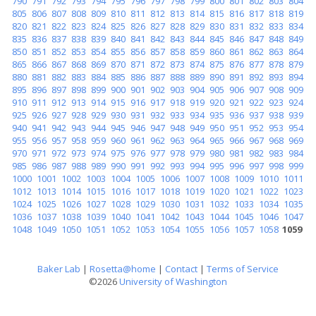
790
791
792
793
794
795
796
797
798
799
800
801
802
803
804
805
806
807
808
809
810
811
812
813
814
815
816
817
818
819
820
821
822
823
824
825
826
827
828
829
830
831
832
833
834
835
836
837
838
839
840
841
842
843
844
845
846
847
848
849
850
851
852
853
854
855
856
857
858
859
860
861
862
863
864
865
866
867
868
869
870
871
872
873
874
875
876
877
878
879
880
881
882
883
884
885
886
887
888
889
890
891
892
893
894
895
896
897
898
899
900
901
902
903
904
905
906
907
908
909
910
911
912
913
914
915
916
917
918
919
920
921
922
923
924
925
926
927
928
929
930
931
932
933
934
935
936
937
938
939
940
941
942
943
944
945
946
947
948
949
950
951
952
953
954
955
956
957
958
959
960
961
962
963
964
965
966
967
968
969
970
971
972
973
974
975
976
977
978
979
980
981
982
983
984
985
986
987
988
989
990
991
992
993
994
995
996
997
998
999
1000
1001
1002
1003
1004
1005
1006
1007
1008
1009
1010
1011
1012
1013
1014
1015
1016
1017
1018
1019
1020
1021
1022
1023
1024
1025
1026
1027
1028
1029
1030
1031
1032
1033
1034
1035
1036
1037
1038
1039
1040
1041
1042
1043
1044
1045
1046
1047
1048
1049
1050
1051
1052
1053
1054
1055
1056
1057
1058
1059
Baker Lab
|
Rosetta@home
|
Contact
|
Terms of Service
©2026
University of Washington