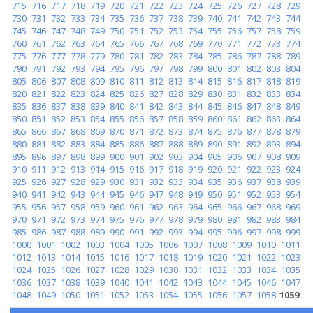
715
716
717
718
719
720
721
722
723
724
725
726
727
728
729
730
731
732
733
734
735
736
737
738
739
740
741
742
743
744
745
746
747
748
749
750
751
752
753
754
755
756
757
758
759
760
761
762
763
764
765
766
767
768
769
770
771
772
773
774
775
776
777
778
779
780
781
782
783
784
785
786
787
788
789
790
791
792
793
794
795
796
797
798
799
800
801
802
803
804
805
806
807
808
809
810
811
812
813
814
815
816
817
818
819
820
821
822
823
824
825
826
827
828
829
830
831
832
833
834
835
836
837
838
839
840
841
842
843
844
845
846
847
848
849
850
851
852
853
854
855
856
857
858
859
860
861
862
863
864
865
866
867
868
869
870
871
872
873
874
875
876
877
878
879
880
881
882
883
884
885
886
887
888
889
890
891
892
893
894
895
896
897
898
899
900
901
902
903
904
905
906
907
908
909
910
911
912
913
914
915
916
917
918
919
920
921
922
923
924
925
926
927
928
929
930
931
932
933
934
935
936
937
938
939
940
941
942
943
944
945
946
947
948
949
950
951
952
953
954
955
956
957
958
959
960
961
962
963
964
965
966
967
968
969
970
971
972
973
974
975
976
977
978
979
980
981
982
983
984
985
986
987
988
989
990
991
992
993
994
995
996
997
998
999
1000
1001
1002
1003
1004
1005
1006
1007
1008
1009
1010
1011
1012
1013
1014
1015
1016
1017
1018
1019
1020
1021
1022
1023
1024
1025
1026
1027
1028
1029
1030
1031
1032
1033
1034
1035
1036
1037
1038
1039
1040
1041
1042
1043
1044
1045
1046
1047
1048
1049
1050
1051
1052
1053
1054
1055
1056
1057
1058
1059