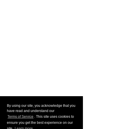
By using our site, you acknowledge that you
have read and understand our
Terms of Service
. This site uses cookies to
ensure you get the best experience on our
site.
Learn more