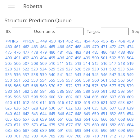
Robetta
Structure Prediction Queue
ID:
Username:
Target:
Seq
<<FIRST
<PREV
...
449
450
451
452
453
454
455
456
457
458
459
460
461
462
463
464
465
466
467
468
469
470
471
472
473
474
475
476
477
478
479
480
481
482
483
484
485
486
487
488
489
490
491
492
493
494
495
496
497
498
499
500
501
502
503
504
505
506
507
508
509
510
511
512
513
514
515
516
517
518
519
520
521
522
523
524
525
526
527
528
529
530
531
532
533
534
535
536
537
538
539
540
541
542
543
544
545
546
547
548
549
550
551
552
553
554
555
556
557
558
559
560
561
562
563
564
565
566
567
568
569
570
571
572
573
574
575
576
577
578
579
580
581
582
583
584
585
586
587
588
589
590
591
592
593
594
595
596
597
598
599
600
601
602
603
604
605
606
607
608
609
610
611
612
613
614
615
616
617
618
619
620
621
622
623
624
625
626
627
628
629
630
631
632
633
634
635
636
637
638
639
640
641
642
643
644
645
646
647
648
649
650
651
652
653
654
655
656
657
658
659
660
661
662
663
664
665
666
667
668
669
670
671
672
673
674
675
676
677
678
679
680
681
682
683
684
685
686
687
688
689
690
691
692
693
694
695
696
697
698
699
700
701
702
703
704
705
706
707
708
709
710
711
712
713
714