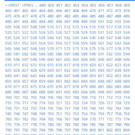
<<FIRST
<PREV
...
449
450
451
452
453
454
455
456
457
458
459
460
461
462
463
464
465
466
467
468
469
470
471
472
473
474
475
476
477
478
479
480
481
482
483
484
485
486
487
488
489
490
491
492
493
494
495
496
497
498
499
500
501
502
503
504
505
506
507
508
509
510
511
512
513
514
515
516
517
518
519
520
521
522
523
524
525
526
527
528
529
530
531
532
533
534
535
536
537
538
539
540
541
542
543
544
545
546
547
548
549
550
551
552
553
554
555
556
557
558
559
560
561
562
563
564
565
566
567
568
569
570
571
572
573
574
575
576
577
578
579
580
581
582
583
584
585
586
587
588
589
590
591
592
593
594
595
596
597
598
599
600
601
602
603
604
605
606
607
608
609
610
611
612
613
614
615
616
617
618
619
620
621
622
623
624
625
626
627
628
629
630
631
632
633
634
635
636
637
638
639
640
641
642
643
644
645
646
647
648
649
650
651
652
653
654
655
656
657
658
659
660
661
662
663
664
665
666
667
668
669
670
671
672
673
674
675
676
677
678
679
680
681
682
683
684
685
686
687
688
689
690
691
692
693
694
695
696
697
698
699
700
701
702
703
704
705
706
707
708
709
710
711
712
713
714
715
716
717
718
719
720
721
722
723
724
725
726
727
728
729
730
731
732
733
734
735
736
737
738
739
740
741
742
743
744
745
746
747
748
749
750
751
752
753
754
755
756
757
758
759
760
761
762
763
764
765
766
767
768
769
770
771
772
773
774
775
776
777
778
779
780
781
782
783
784
785
786
787
788
789
790
791
792
793
794
795
796
797
798
799
800
801
802
803
804