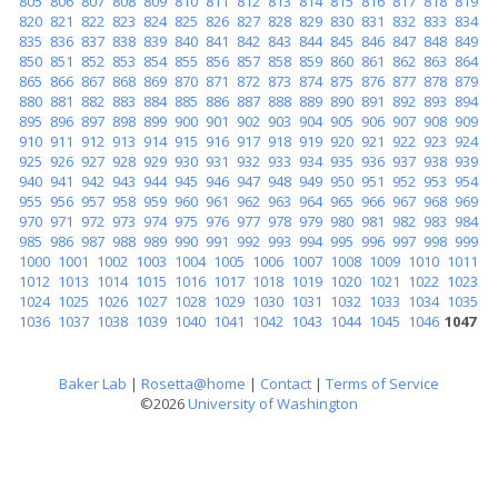
805
806
807
808
809
810
811
812
813
814
815
816
817
818
819
820
821
822
823
824
825
826
827
828
829
830
831
832
833
834
835
836
837
838
839
840
841
842
843
844
845
846
847
848
849
850
851
852
853
854
855
856
857
858
859
860
861
862
863
864
865
866
867
868
869
870
871
872
873
874
875
876
877
878
879
880
881
882
883
884
885
886
887
888
889
890
891
892
893
894
895
896
897
898
899
900
901
902
903
904
905
906
907
908
909
910
911
912
913
914
915
916
917
918
919
920
921
922
923
924
925
926
927
928
929
930
931
932
933
934
935
936
937
938
939
940
941
942
943
944
945
946
947
948
949
950
951
952
953
954
955
956
957
958
959
960
961
962
963
964
965
966
967
968
969
970
971
972
973
974
975
976
977
978
979
980
981
982
983
984
985
986
987
988
989
990
991
992
993
994
995
996
997
998
999
1000
1001
1002
1003
1004
1005
1006
1007
1008
1009
1010
1011
1012
1013
1014
1015
1016
1017
1018
1019
1020
1021
1022
1023
1024
1025
1026
1027
1028
1029
1030
1031
1032
1033
1034
1035
1036
1037
1038
1039
1040
1041
1042
1043
1044
1045
1046
1047
Baker Lab
|
Rosetta@home
|
Contact
|
Terms of Service
©2026
University of Washington