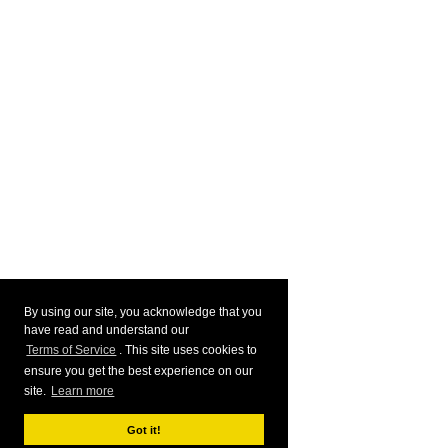
By using our site, you acknowledge that you
have read and understand our
Terms of Service
. This site uses cookies to
ensure you get the best experience on our
site.
Learn more
Got it!