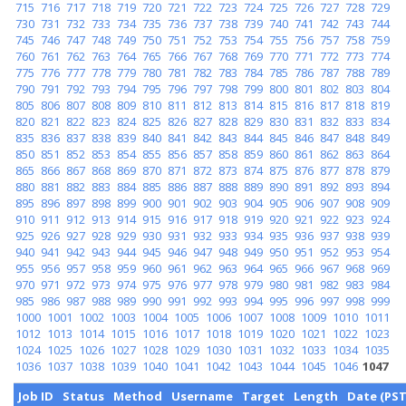
715
716
717
718
719
720
721
722
723
724
725
726
727
728
729
730
731
732
733
734
735
736
737
738
739
740
741
742
743
744
745
746
747
748
749
750
751
752
753
754
755
756
757
758
759
760
761
762
763
764
765
766
767
768
769
770
771
772
773
774
775
776
777
778
779
780
781
782
783
784
785
786
787
788
789
790
791
792
793
794
795
796
797
798
799
800
801
802
803
804
805
806
807
808
809
810
811
812
813
814
815
816
817
818
819
820
821
822
823
824
825
826
827
828
829
830
831
832
833
834
835
836
837
838
839
840
841
842
843
844
845
846
847
848
849
850
851
852
853
854
855
856
857
858
859
860
861
862
863
864
865
866
867
868
869
870
871
872
873
874
875
876
877
878
879
880
881
882
883
884
885
886
887
888
889
890
891
892
893
894
895
896
897
898
899
900
901
902
903
904
905
906
907
908
909
910
911
912
913
914
915
916
917
918
919
920
921
922
923
924
925
926
927
928
929
930
931
932
933
934
935
936
937
938
939
940
941
942
943
944
945
946
947
948
949
950
951
952
953
954
955
956
957
958
959
960
961
962
963
964
965
966
967
968
969
970
971
972
973
974
975
976
977
978
979
980
981
982
983
984
985
986
987
988
989
990
991
992
993
994
995
996
997
998
999
1000
1001
1002
1003
1004
1005
1006
1007
1008
1009
1010
1011
1012
1013
1014
1015
1016
1017
1018
1019
1020
1021
1022
1023
1024
1025
1026
1027
1028
1029
1030
1031
1032
1033
1034
1035
1036
1037
1038
1039
1040
1041
1042
1043
1044
1045
1046
1047
Job ID
Status
Method
Username
Target
Length
Date (PST