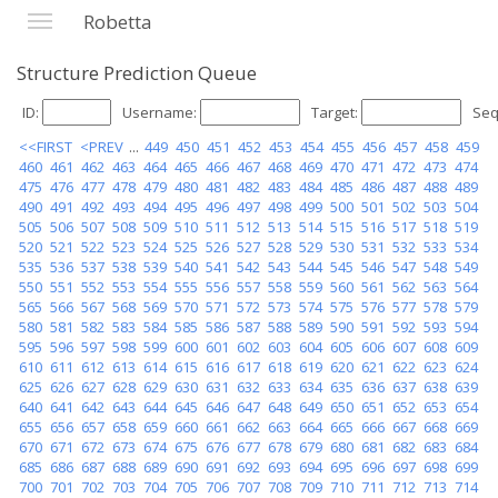
Robetta
Structure Prediction Queue
ID:
Username:
Target:
Seq
<<FIRST
<PREV
...
449
450
451
452
453
454
455
456
457
458
459
460
461
462
463
464
465
466
467
468
469
470
471
472
473
474
475
476
477
478
479
480
481
482
483
484
485
486
487
488
489
490
491
492
493
494
495
496
497
498
499
500
501
502
503
504
505
506
507
508
509
510
511
512
513
514
515
516
517
518
519
520
521
522
523
524
525
526
527
528
529
530
531
532
533
534
535
536
537
538
539
540
541
542
543
544
545
546
547
548
549
550
551
552
553
554
555
556
557
558
559
560
561
562
563
564
565
566
567
568
569
570
571
572
573
574
575
576
577
578
579
580
581
582
583
584
585
586
587
588
589
590
591
592
593
594
595
596
597
598
599
600
601
602
603
604
605
606
607
608
609
610
611
612
613
614
615
616
617
618
619
620
621
622
623
624
625
626
627
628
629
630
631
632
633
634
635
636
637
638
639
640
641
642
643
644
645
646
647
648
649
650
651
652
653
654
655
656
657
658
659
660
661
662
663
664
665
666
667
668
669
670
671
672
673
674
675
676
677
678
679
680
681
682
683
684
685
686
687
688
689
690
691
692
693
694
695
696
697
698
699
700
701
702
703
704
705
706
707
708
709
710
711
712
713
714