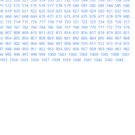
71
572
573
574
575
576
577
578
579
580
581
582
583
584
585
586
18
619
620
621
622
623
624
625
626
627
628
629
630
631
632
633
65
666
667
668
669
670
671
672
673
674
675
676
677
678
679
680
12
713
714
715
716
717
718
719
720
721
722
723
724
725
726
727
59
760
761
762
763
764
765
766
767
768
769
770
771
772
773
774
06
807
808
809
810
811
812
813
814
815
816
817
818
819
820
821
53
854
855
856
857
858
859
860
861
862
863
864
865
866
867
868
00
901
902
903
904
905
906
907
908
909
910
911
912
913
914
915
47
948
949
950
951
952
953
954
955
956
957
958
959
960
961
962
94
995
996
997
998
999
1000
1001
1002
1003
1004
1005
1006
1007
1033
1034
1035
1036
1037
1038
1039
1040
1041
1042
1043
1044