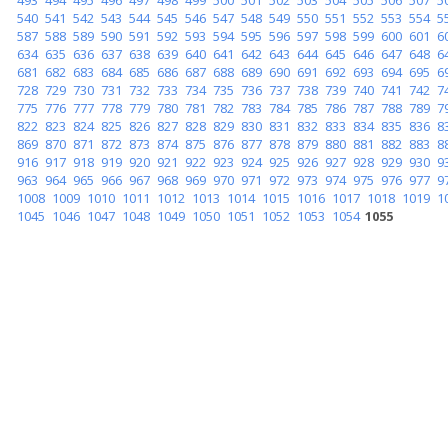
540
541
542
543
544
545
546
547
548
549
550
551
552
553
554
5
587
588
589
590
591
592
593
594
595
596
597
598
599
600
601
6
634
635
636
637
638
639
640
641
642
643
644
645
646
647
648
6
681
682
683
684
685
686
687
688
689
690
691
692
693
694
695
6
728
729
730
731
732
733
734
735
736
737
738
739
740
741
742
7
775
776
777
778
779
780
781
782
783
784
785
786
787
788
789
7
822
823
824
825
826
827
828
829
830
831
832
833
834
835
836
8
869
870
871
872
873
874
875
876
877
878
879
880
881
882
883
8
916
917
918
919
920
921
922
923
924
925
926
927
928
929
930
9
963
964
965
966
967
968
969
970
971
972
973
974
975
976
977
9
1008
1009
1010
1011
1012
1013
1014
1015
1016
1017
1018
1019
1
1045
1046
1047
1048
1049
1050
1051
1052
1053
1054
1055