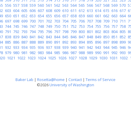
55
556
557
558
559
560
561
562
563
564
565
566
567
568
569
570
5
02
603
604
605
606
607
608
609
610
611
612
613
614
615
616
617
6
49
650
651
652
653
654
655
656
657
658
659
660
661
662
663
664
6
96
697
698
699
700
701
702
703
704
705
706
707
708
709
710
711
7
43
744
745
746
747
748
749
750
751
752
753
754
755
756
757
758
7
90
791
792
793
794
795
796
797
798
799
800
801
802
803
804
805
8
37
838
839
840
841
842
843
844
845
846
847
848
849
850
851
852
8
84
885
886
887
888
889
890
891
892
893
894
895
896
897
898
899
9
31
932
933
934
935
936
937
938
939
940
941
942
943
944
945
946
9
78
979
980
981
982
983
984
985
986
987
988
989
990
991
992
993
9
020
1021
1022
1023
1024
1025
1026
1027
1028
1029
1030
1031
1032
Baker Lab
|
Rosetta@home
|
Contact
|
Terms of Service
©2026
University of Washington