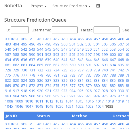
Robetta
Project
Structure Prediction
Structure Prediction Queue
ID:
Username:
Target:
Seq
<<FIRST
<PREV
...
450
451
452
453
454
455
456
457
458
459
460
4
493
494
495
496
497
498
499
500
501
502
503
504
505
506
507
5
540
541
542
543
544
545
546
547
548
549
550
551
552
553
554
5
587
588
589
590
591
592
593
594
595
596
597
598
599
600
601
6
634
635
636
637
638
639
640
641
642
643
644
645
646
647
648
6
681
682
683
684
685
686
687
688
689
690
691
692
693
694
695
6
728
729
730
731
732
733
734
735
736
737
738
739
740
741
742
7
775
776
777
778
779
780
781
782
783
784
785
786
787
788
789
7
822
823
824
825
826
827
828
829
830
831
832
833
834
835
836
8
869
870
871
872
873
874
875
876
877
878
879
880
881
882
883
8
916
917
918
919
920
921
922
923
924
925
926
927
928
929
930
9
963
964
965
966
967
968
969
970
971
972
973
974
975
976
977
9
1008
1009
1010
1011
1012
1013
1014
1015
1016
1017
1018
1019
1
1045
1046
1047
1048
1049
1050
1051
1052
1053
1054
1055
Job ID
Status
Method
Userna
<<FIRST
<PREV
...
450
451
452
453
454
455
456
457
458
459
460
4
493
494
495
496
497
498
499
500
501
502
503
504
505
506
507
5