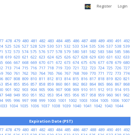
Register
Login
77
478
479
480
481
482
483
484
485
486
487
488
489
490
491
492
24
525
526
527
528
529
530
531
532
533
534
535
536
537
538
539
71
572
573
574
575
576
577
578
579
580
581
582
583
584
585
586
18
619
620
621
622
623
624
625
626
627
628
629
630
631
632
633
65
666
667
668
669
670
671
672
673
674
675
676
677
678
679
680
12
713
714
715
716
717
718
719
720
721
722
723
724
725
726
727
59
760
761
762
763
764
765
766
767
768
769
770
771
772
773
774
06
807
808
809
810
811
812
813
814
815
816
817
818
819
820
821
53
854
855
856
857
858
859
860
861
862
863
864
865
866
867
868
00
901
902
903
904
905
906
907
908
909
910
911
912
913
914
915
47
948
949
950
951
952
953
954
955
956
957
958
959
960
961
962
94
995
996
997
998
999
1000
1001
1002
1003
1004
1005
1006
1007
1033
1034
1035
1036
1037
1038
1039
1040
1041
1042
1043
1044
Expiration Date (PST)
77
478
479
480
481
482
483
484
485
486
487
488
489
490
491
492
24
525
526
527
528
529
530
531
532
533
534
535
536
537
538
539