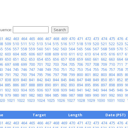
uence:
61
462
463
464
465
466
467
468
469
470
471
472
473
474
475
476
4
08
509
510
511
512
513
514
515
516
517
518
519
520
521
522
523
5
55
556
557
558
559
560
561
562
563
564
565
566
567
568
569
570
5
02
603
604
605
606
607
608
609
610
611
612
613
614
615
616
617
6
49
650
651
652
653
654
655
656
657
658
659
660
661
662
663
664
6
96
697
698
699
700
701
702
703
704
705
706
707
708
709
710
711
7
43
744
745
746
747
748
749
750
751
752
753
754
755
756
757
758
7
90
791
792
793
794
795
796
797
798
799
800
801
802
803
804
805
8
37
838
839
840
841
842
843
844
845
846
847
848
849
850
851
852
8
84
885
886
887
888
889
890
891
892
893
894
895
896
897
898
899
9
31
932
933
934
935
936
937
938
939
940
941
942
943
944
945
946
9
78
979
980
981
982
983
984
985
986
987
988
989
990
991
992
993
9
020
1021
1022
1023
1024
1025
1026
1027
1028
1029
1030
1031
1032
me
Target
Length
Date (PST)
61
462
463
464
465
466
467
468
469
470
471
472
473
474
475
476
4
08
509
510
511
512
513
514
515
516
517
518
519
520
521
522
523
5