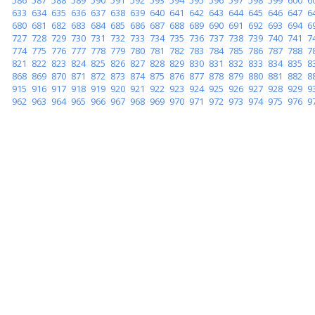
633
634
635
636
637
638
639
640
641
642
643
644
645
646
647
6
680
681
682
683
684
685
686
687
688
689
690
691
692
693
694
6
727
728
729
730
731
732
733
734
735
736
737
738
739
740
741
7
774
775
776
777
778
779
780
781
782
783
784
785
786
787
788
7
821
822
823
824
825
826
827
828
829
830
831
832
833
834
835
8
868
869
870
871
872
873
874
875
876
877
878
879
880
881
882
8
915
916
917
918
919
920
921
922
923
924
925
926
927
928
929
9
962
963
964
965
966
967
968
969
970
971
972
973
974
975
976
9