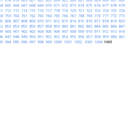
64
665
666
667
668
669
670
671
672
673
674
675
676
677
678
679
11
712
713
714
715
716
717
718
719
720
721
722
723
724
725
726
58
759
760
761
762
763
764
765
766
767
768
769
770
771
772
773
05
806
807
808
809
810
811
812
813
814
815
816
817
818
819
820
52
853
854
855
856
857
858
859
860
861
862
863
864
865
866
867
99
900
901
902
903
904
905
906
907
908
909
910
911
912
913
914
46
947
948
949
950
951
952
953
954
955
956
957
958
959
960
961
93
994
995
996
997
998
999
1000
1001
1002
1003
1004
1005