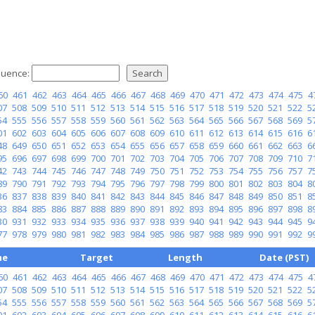
uence:
60
461
462
463
464
465
466
467
468
469
470
471
472
473
474
475
4
07
508
509
510
511
512
513
514
515
516
517
518
519
520
521
522
5
54
555
556
557
558
559
560
561
562
563
564
565
566
567
568
569
5
01
602
603
604
605
606
607
608
609
610
611
612
613
614
615
616
6
48
649
650
651
652
653
654
655
656
657
658
659
660
661
662
663
6
95
696
697
698
699
700
701
702
703
704
705
706
707
708
709
710
7
42
743
744
745
746
747
748
749
750
751
752
753
754
755
756
757
7
89
790
791
792
793
794
795
796
797
798
799
800
801
802
803
804
8
36
837
838
839
840
841
842
843
844
845
846
847
848
849
850
851
8
83
884
885
886
887
888
889
890
891
892
893
894
895
896
897
898
8
30
931
932
933
934
935
936
937
938
939
940
941
942
943
944
945
9
77
978
979
980
981
982
983
984
985
986
987
988
989
990
991
992
9
me
Target
Length
Date (PST)
60
461
462
463
464
465
466
467
468
469
470
471
472
473
474
475
4
07
508
509
510
511
512
513
514
515
516
517
518
519
520
521
522
5
54
555
556
557
558
559
560
561
562
563
564
565
566
567
568
569
5
01
602
603
604
605
606
607
608
609
610
611
612
613
614
615
616
6