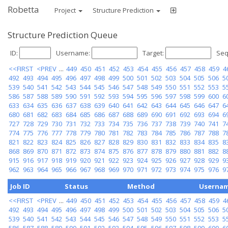
Robetta
Project
Structure Prediction
Structure Prediction Queue
ID:
Username:
Target:
Seq
<<FIRST
<PREV
...
449
450
451
452
453
454
455
456
457
458
459
4
492
493
494
495
496
497
498
499
500
501
502
503
504
505
506
5
539
540
541
542
543
544
545
546
547
548
549
550
551
552
553
5
586
587
588
589
590
591
592
593
594
595
596
597
598
599
600
6
633
634
635
636
637
638
639
640
641
642
643
644
645
646
647
6
680
681
682
683
684
685
686
687
688
689
690
691
692
693
694
6
727
728
729
730
731
732
733
734
735
736
737
738
739
740
741
7
774
775
776
777
778
779
780
781
782
783
784
785
786
787
788
7
821
822
823
824
825
826
827
828
829
830
831
832
833
834
835
8
868
869
870
871
872
873
874
875
876
877
878
879
880
881
882
8
915
916
917
918
919
920
921
922
923
924
925
926
927
928
929
9
962
963
964
965
966
967
968
969
970
971
972
973
974
975
976
9
Job ID
Status
Method
Userna
<<FIRST
<PREV
...
449
450
451
452
453
454
455
456
457
458
459
4
492
493
494
495
496
497
498
499
500
501
502
503
504
505
506
5
539
540
541
542
543
544
545
546
547
548
549
550
551
552
553
5
586
587
588
589
590
591
592
593
594
595
596
597
598
599
600
6