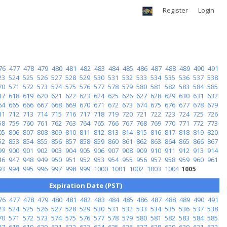
Register
Login
76
477
478
479
480
481
482
483
484
485
486
487
488
489
490
491
23
524
525
526
527
528
529
530
531
532
533
534
535
536
537
538
70
571
572
573
574
575
576
577
578
579
580
581
582
583
584
585
17
618
619
620
621
622
623
624
625
626
627
628
629
630
631
632
64
665
666
667
668
669
670
671
672
673
674
675
676
677
678
679
11
712
713
714
715
716
717
718
719
720
721
722
723
724
725
726
58
759
760
761
762
763
764
765
766
767
768
769
770
771
772
773
05
806
807
808
809
810
811
812
813
814
815
816
817
818
819
820
52
853
854
855
856
857
858
859
860
861
862
863
864
865
866
867
99
900
901
902
903
904
905
906
907
908
909
910
911
912
913
914
46
947
948
949
950
951
952
953
954
955
956
957
958
959
960
961
93
994
995
996
997
998
999
1000
1001
1002
1003
1004
1005
Expiration Date (PST)
76
477
478
479
480
481
482
483
484
485
486
487
488
489
490
491
23
524
525
526
527
528
529
530
531
532
533
534
535
536
537
538
70
571
572
573
574
575
576
577
578
579
580
581
582
583
584
585
17
618
619
620
621
622
623
624
625
626
627
628
629
630
631
632