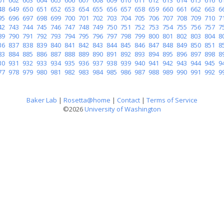
48
649
650
651
652
653
654
655
656
657
658
659
660
661
662
663
6
95
696
697
698
699
700
701
702
703
704
705
706
707
708
709
710
7
42
743
744
745
746
747
748
749
750
751
752
753
754
755
756
757
7
89
790
791
792
793
794
795
796
797
798
799
800
801
802
803
804
8
36
837
838
839
840
841
842
843
844
845
846
847
848
849
850
851
8
83
884
885
886
887
888
889
890
891
892
893
894
895
896
897
898
8
30
931
932
933
934
935
936
937
938
939
940
941
942
943
944
945
9
77
978
979
980
981
982
983
984
985
986
987
988
989
990
991
992
9
Baker Lab
|
Rosetta@home
|
Contact
|
Terms of Service
©2026
University of Washington