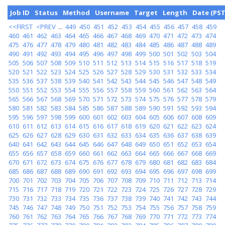
Job ID
Status
Method
Username
Target
Length
Date (PST
<<FIRST
<PREV
...
449
450
451
452
453
454
455
456
457
458
459
460
461
462
463
464
465
466
467
468
469
470
471
472
473
474
475
476
477
478
479
480
481
482
483
484
485
486
487
488
489
490
491
492
493
494
495
496
497
498
499
500
501
502
503
504
505
506
507
508
509
510
511
512
513
514
515
516
517
518
519
520
521
522
523
524
525
526
527
528
529
530
531
532
533
534
535
536
537
538
539
540
541
542
543
544
545
546
547
548
549
550
551
552
553
554
555
556
557
558
559
560
561
562
563
564
565
566
567
568
569
570
571
572
573
574
575
576
577
578
579
580
581
582
583
584
585
586
587
588
589
590
591
592
593
594
595
596
597
598
599
600
601
602
603
604
605
606
607
608
609
610
611
612
613
614
615
616
617
618
619
620
621
622
623
624
625
626
627
628
629
630
631
632
633
634
635
636
637
638
639
640
641
642
643
644
645
646
647
648
649
650
651
652
653
654
655
656
657
658
659
660
661
662
663
664
665
666
667
668
669
670
671
672
673
674
675
676
677
678
679
680
681
682
683
684
685
686
687
688
689
690
691
692
693
694
695
696
697
698
699
700
701
702
703
704
705
706
707
708
709
710
711
712
713
714
715
716
717
718
719
720
721
722
723
724
725
726
727
728
729
730
731
732
733
734
735
736
737
738
739
740
741
742
743
744
745
746
747
748
749
750
751
752
753
754
755
756
757
758
759
760
761
762
763
764
765
766
767
768
769
770
771
772
773
774