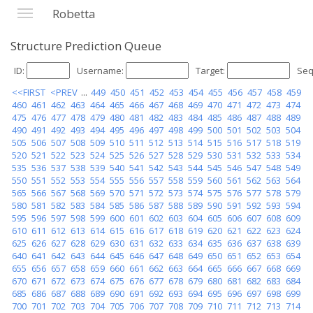
Robetta
Structure Prediction Queue
ID:
Username:
Target:
Seq
<<FIRST
<PREV
...
449
450
451
452
453
454
455
456
457
458
459
460
461
462
463
464
465
466
467
468
469
470
471
472
473
474
475
476
477
478
479
480
481
482
483
484
485
486
487
488
489
490
491
492
493
494
495
496
497
498
499
500
501
502
503
504
505
506
507
508
509
510
511
512
513
514
515
516
517
518
519
520
521
522
523
524
525
526
527
528
529
530
531
532
533
534
535
536
537
538
539
540
541
542
543
544
545
546
547
548
549
550
551
552
553
554
555
556
557
558
559
560
561
562
563
564
565
566
567
568
569
570
571
572
573
574
575
576
577
578
579
580
581
582
583
584
585
586
587
588
589
590
591
592
593
594
595
596
597
598
599
600
601
602
603
604
605
606
607
608
609
610
611
612
613
614
615
616
617
618
619
620
621
622
623
624
625
626
627
628
629
630
631
632
633
634
635
636
637
638
639
640
641
642
643
644
645
646
647
648
649
650
651
652
653
654
655
656
657
658
659
660
661
662
663
664
665
666
667
668
669
670
671
672
673
674
675
676
677
678
679
680
681
682
683
684
685
686
687
688
689
690
691
692
693
694
695
696
697
698
699
700
701
702
703
704
705
706
707
708
709
710
711
712
713
714