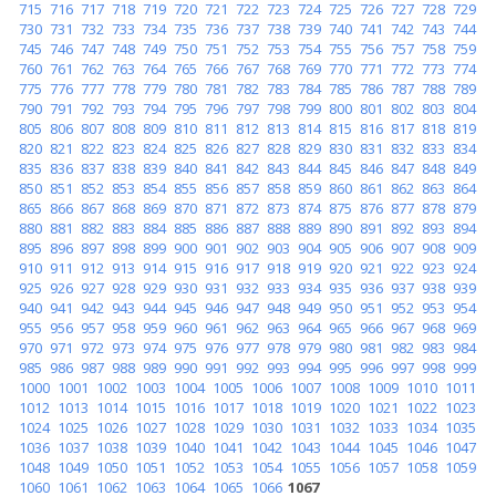
715
716
717
718
719
720
721
722
723
724
725
726
727
728
729
730
731
732
733
734
735
736
737
738
739
740
741
742
743
744
745
746
747
748
749
750
751
752
753
754
755
756
757
758
759
760
761
762
763
764
765
766
767
768
769
770
771
772
773
774
775
776
777
778
779
780
781
782
783
784
785
786
787
788
789
790
791
792
793
794
795
796
797
798
799
800
801
802
803
804
805
806
807
808
809
810
811
812
813
814
815
816
817
818
819
820
821
822
823
824
825
826
827
828
829
830
831
832
833
834
835
836
837
838
839
840
841
842
843
844
845
846
847
848
849
850
851
852
853
854
855
856
857
858
859
860
861
862
863
864
865
866
867
868
869
870
871
872
873
874
875
876
877
878
879
880
881
882
883
884
885
886
887
888
889
890
891
892
893
894
895
896
897
898
899
900
901
902
903
904
905
906
907
908
909
910
911
912
913
914
915
916
917
918
919
920
921
922
923
924
925
926
927
928
929
930
931
932
933
934
935
936
937
938
939
940
941
942
943
944
945
946
947
948
949
950
951
952
953
954
955
956
957
958
959
960
961
962
963
964
965
966
967
968
969
970
971
972
973
974
975
976
977
978
979
980
981
982
983
984
985
986
987
988
989
990
991
992
993
994
995
996
997
998
999
1000
1001
1002
1003
1004
1005
1006
1007
1008
1009
1010
1011
1012
1013
1014
1015
1016
1017
1018
1019
1020
1021
1022
1023
1024
1025
1026
1027
1028
1029
1030
1031
1032
1033
1034
1035
1036
1037
1038
1039
1040
1041
1042
1043
1044
1045
1046
1047
1048
1049
1050
1051
1052
1053
1054
1055
1056
1057
1058
1059
1060
1061
1062
1063
1064
1065
1066
1067