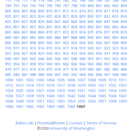
775
776
777
778
779
780
781
782
783
784
785
786
787
788
789
790
791
792
793
794
795
796
797
798
799
800
801
802
803
804
805
806
807
808
809
810
811
812
813
814
815
816
817
818
819
820
821
822
823
824
825
826
827
828
829
830
831
832
833
834
835
836
837
838
839
840
841
842
843
844
845
846
847
848
849
850
851
852
853
854
855
856
857
858
859
860
861
862
863
864
865
866
867
868
869
870
871
872
873
874
875
876
877
878
879
880
881
882
883
884
885
886
887
888
889
890
891
892
893
894
895
896
897
898
899
900
901
902
903
904
905
906
907
908
909
910
911
912
913
914
915
916
917
918
919
920
921
922
923
924
925
926
927
928
929
930
931
932
933
934
935
936
937
938
939
940
941
942
943
944
945
946
947
948
949
950
951
952
953
954
955
956
957
958
959
960
961
962
963
964
965
966
967
968
969
970
971
972
973
974
975
976
977
978
979
980
981
982
983
984
985
986
987
988
989
990
991
992
993
994
995
996
997
998
999
1000
1001
1002
1003
1004
1005
1006
1007
1008
1009
1010
1011
1012
1013
1014
1015
1016
1017
1018
1019
1020
1021
1022
1023
1024
1025
1026
1027
1028
1029
1030
1031
1032
1033
1034
1035
1036
1037
1038
1039
1040
1041
1042
1043
1044
1045
1046
1047
1048
1049
1050
1051
1052
1053
1054
1055
1056
1057
1058
1059
1060
1061
1062
1063
1064
1065
1066
1067
Baker Lab
|
Rosetta@home
|
Contact
|
Terms of Service
©2026
University of Washington