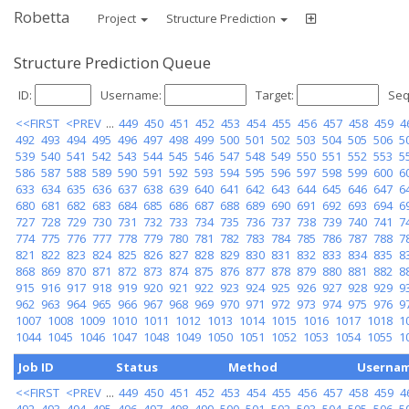
Robetta
Project
Structure Prediction
Structure Prediction Queue
ID:
Username:
Target:
Seq
<<FIRST
<PREV
...
449
450
451
452
453
454
455
456
457
458
459
4
492
493
494
495
496
497
498
499
500
501
502
503
504
505
506
5
539
540
541
542
543
544
545
546
547
548
549
550
551
552
553
5
586
587
588
589
590
591
592
593
594
595
596
597
598
599
600
6
633
634
635
636
637
638
639
640
641
642
643
644
645
646
647
6
680
681
682
683
684
685
686
687
688
689
690
691
692
693
694
6
727
728
729
730
731
732
733
734
735
736
737
738
739
740
741
7
774
775
776
777
778
779
780
781
782
783
784
785
786
787
788
7
821
822
823
824
825
826
827
828
829
830
831
832
833
834
835
8
868
869
870
871
872
873
874
875
876
877
878
879
880
881
882
8
915
916
917
918
919
920
921
922
923
924
925
926
927
928
929
9
962
963
964
965
966
967
968
969
970
971
972
973
974
975
976
9
1007
1008
1009
1010
1011
1012
1013
1014
1015
1016
1017
1018
1
1044
1045
1046
1047
1048
1049
1050
1051
1052
1053
1054
1055
1
Job ID
Status
Method
Userna
<<FIRST
<PREV
...
449
450
451
452
453
454
455
456
457
458
459
4
492
493
494
495
496
497
498
499
500
501
502
503
504
505
506
5