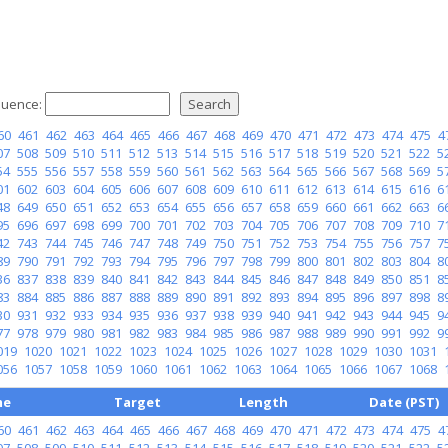
uence:
60
461
462
463
464
465
466
467
468
469
470
471
472
473
474
475
4
07
508
509
510
511
512
513
514
515
516
517
518
519
520
521
522
5
54
555
556
557
558
559
560
561
562
563
564
565
566
567
568
569
5
01
602
603
604
605
606
607
608
609
610
611
612
613
614
615
616
6
48
649
650
651
652
653
654
655
656
657
658
659
660
661
662
663
6
95
696
697
698
699
700
701
702
703
704
705
706
707
708
709
710
7
42
743
744
745
746
747
748
749
750
751
752
753
754
755
756
757
7
89
790
791
792
793
794
795
796
797
798
799
800
801
802
803
804
8
36
837
838
839
840
841
842
843
844
845
846
847
848
849
850
851
8
83
884
885
886
887
888
889
890
891
892
893
894
895
896
897
898
8
30
931
932
933
934
935
936
937
938
939
940
941
942
943
944
945
9
77
978
979
980
981
982
983
984
985
986
987
988
989
990
991
992
9
019
1020
1021
1022
1023
1024
1025
1026
1027
1028
1029
1030
1031
056
1057
1058
1059
1060
1061
1062
1063
1064
1065
1066
1067
1068
me
Target
Length
Date (PST)
60
461
462
463
464
465
466
467
468
469
470
471
472
473
474
475
4
07
508
509
510
511
512
513
514
515
516
517
518
519
520
521
522
5