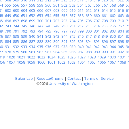
54
555
556
557
558
559
560
561
562
563
564
565
566
567
568
569
5
01
602
603
604
605
606
607
608
609
610
611
612
613
614
615
616
6
48
649
650
651
652
653
654
655
656
657
658
659
660
661
662
663
6
95
696
697
698
699
700
701
702
703
704
705
706
707
708
709
710
7
42
743
744
745
746
747
748
749
750
751
752
753
754
755
756
757
7
89
790
791
792
793
794
795
796
797
798
799
800
801
802
803
804
8
36
837
838
839
840
841
842
843
844
845
846
847
848
849
850
851
8
83
884
885
886
887
888
889
890
891
892
893
894
895
896
897
898
8
30
931
932
933
934
935
936
937
938
939
940
941
942
943
944
945
9
77
978
979
980
981
982
983
984
985
986
987
988
989
990
991
992
9
019
1020
1021
1022
1023
1024
1025
1026
1027
1028
1029
1030
1031
056
1057
1058
1059
1060
1061
1062
1063
1064
1065
1066
1067
1068
Baker Lab
|
Rosetta@home
|
Contact
|
Terms of Service
©2026
University of Washington