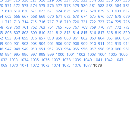
70
571
572
573
574
575
576
577
578
579
580
581
582
583
584
585
17
618
619
620
621
622
623
624
625
626
627
628
629
630
631
632
64
665
666
667
668
669
670
671
672
673
674
675
676
677
678
679
11
712
713
714
715
716
717
718
719
720
721
722
723
724
725
726
58
759
760
761
762
763
764
765
766
767
768
769
770
771
772
773
05
806
807
808
809
810
811
812
813
814
815
816
817
818
819
820
52
853
854
855
856
857
858
859
860
861
862
863
864
865
866
867
99
900
901
902
903
904
905
906
907
908
909
910
911
912
913
914
46
947
948
949
950
951
952
953
954
955
956
957
958
959
960
961
93
994
995
996
997
998
999
1000
1001
1002
1003
1004
1005
1006
1032
1033
1034
1035
1036
1037
1038
1039
1040
1041
1042
1043
1069
1070
1071
1072
1073
1074
1075
1076
1077
1078