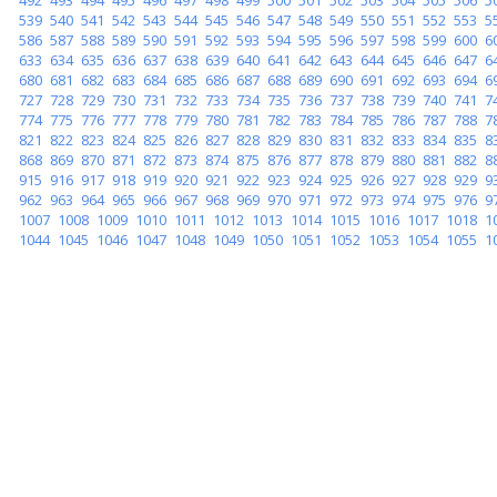
539
540
541
542
543
544
545
546
547
548
549
550
551
552
553
5
586
587
588
589
590
591
592
593
594
595
596
597
598
599
600
6
633
634
635
636
637
638
639
640
641
642
643
644
645
646
647
6
680
681
682
683
684
685
686
687
688
689
690
691
692
693
694
6
727
728
729
730
731
732
733
734
735
736
737
738
739
740
741
7
774
775
776
777
778
779
780
781
782
783
784
785
786
787
788
7
821
822
823
824
825
826
827
828
829
830
831
832
833
834
835
8
868
869
870
871
872
873
874
875
876
877
878
879
880
881
882
8
915
916
917
918
919
920
921
922
923
924
925
926
927
928
929
9
962
963
964
965
966
967
968
969
970
971
972
973
974
975
976
9
1007
1008
1009
1010
1011
1012
1013
1014
1015
1016
1017
1018
1
1044
1045
1046
1047
1048
1049
1050
1051
1052
1053
1054
1055
1