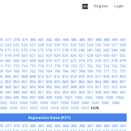
Register
Login
76
477
478
479
480
481
482
483
484
485
486
487
488
489
490
491
23
524
525
526
527
528
529
530
531
532
533
534
535
536
537
538
70
571
572
573
574
575
576
577
578
579
580
581
582
583
584
585
17
618
619
620
621
622
623
624
625
626
627
628
629
630
631
632
64
665
666
667
668
669
670
671
672
673
674
675
676
677
678
679
11
712
713
714
715
716
717
718
719
720
721
722
723
724
725
726
58
759
760
761
762
763
764
765
766
767
768
769
770
771
772
773
05
806
807
808
809
810
811
812
813
814
815
816
817
818
819
820
52
853
854
855
856
857
858
859
860
861
862
863
864
865
866
867
99
900
901
902
903
904
905
906
907
908
909
910
911
912
913
914
46
947
948
949
950
951
952
953
954
955
956
957
958
959
960
961
93
994
995
996
997
998
999
1000
1001
1002
1003
1004
1005
1006
1032
1033
1034
1035
1036
1037
1038
1039
1040
1041
1042
1043
1069
1070
1071
1072
1073
1074
1075
1076
1077
1078
Expiration Date (PST)
76
477
478
479
480
481
482
483
484
485
486
487
488
489
490
491
23
524
525
526
527
528
529
530
531
532
533
534
535
536
537
538