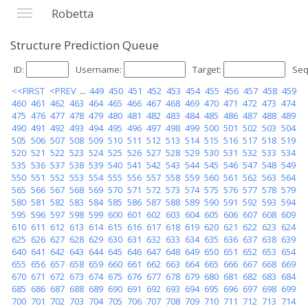
Robetta
Structure Prediction Queue
ID:
Username:
Target:
Seq
<<FIRST
<PREV
...
449
450
451
452
453
454
455
456
457
458
459
460
461
462
463
464
465
466
467
468
469
470
471
472
473
474
475
476
477
478
479
480
481
482
483
484
485
486
487
488
489
490
491
492
493
494
495
496
497
498
499
500
501
502
503
504
505
506
507
508
509
510
511
512
513
514
515
516
517
518
519
520
521
522
523
524
525
526
527
528
529
530
531
532
533
534
535
536
537
538
539
540
541
542
543
544
545
546
547
548
549
550
551
552
553
554
555
556
557
558
559
560
561
562
563
564
565
566
567
568
569
570
571
572
573
574
575
576
577
578
579
580
581
582
583
584
585
586
587
588
589
590
591
592
593
594
595
596
597
598
599
600
601
602
603
604
605
606
607
608
609
610
611
612
613
614
615
616
617
618
619
620
621
622
623
624
625
626
627
628
629
630
631
632
633
634
635
636
637
638
639
640
641
642
643
644
645
646
647
648
649
650
651
652
653
654
655
656
657
658
659
660
661
662
663
664
665
666
667
668
669
670
671
672
673
674
675
676
677
678
679
680
681
682
683
684
685
686
687
688
689
690
691
692
693
694
695
696
697
698
699
700
701
702
703
704
705
706
707
708
709
710
711
712
713
714