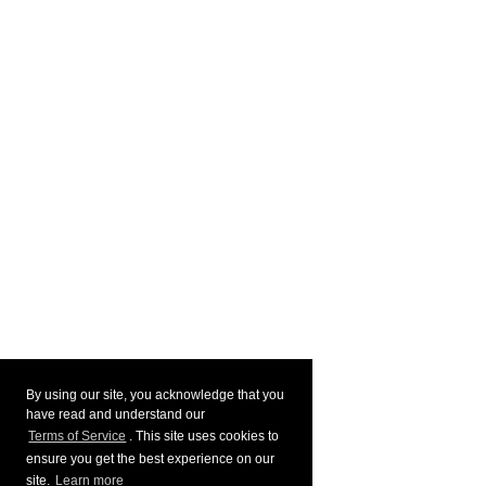
By using our site, you acknowledge that you
have read and understand our
Terms of Service
. This site uses cookies to
ensure you get the best experience on our
site.
Learn more