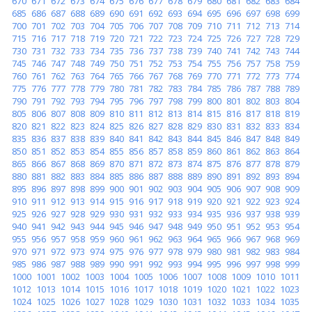
670
671
672
673
674
675
676
677
678
679
680
681
682
683
684
685
686
687
688
689
690
691
692
693
694
695
696
697
698
699
700
701
702
703
704
705
706
707
708
709
710
711
712
713
714
715
716
717
718
719
720
721
722
723
724
725
726
727
728
729
730
731
732
733
734
735
736
737
738
739
740
741
742
743
744
745
746
747
748
749
750
751
752
753
754
755
756
757
758
759
760
761
762
763
764
765
766
767
768
769
770
771
772
773
774
775
776
777
778
779
780
781
782
783
784
785
786
787
788
789
790
791
792
793
794
795
796
797
798
799
800
801
802
803
804
805
806
807
808
809
810
811
812
813
814
815
816
817
818
819
820
821
822
823
824
825
826
827
828
829
830
831
832
833
834
835
836
837
838
839
840
841
842
843
844
845
846
847
848
849
850
851
852
853
854
855
856
857
858
859
860
861
862
863
864
865
866
867
868
869
870
871
872
873
874
875
876
877
878
879
880
881
882
883
884
885
886
887
888
889
890
891
892
893
894
895
896
897
898
899
900
901
902
903
904
905
906
907
908
909
910
911
912
913
914
915
916
917
918
919
920
921
922
923
924
925
926
927
928
929
930
931
932
933
934
935
936
937
938
939
940
941
942
943
944
945
946
947
948
949
950
951
952
953
954
955
956
957
958
959
960
961
962
963
964
965
966
967
968
969
970
971
972
973
974
975
976
977
978
979
980
981
982
983
984
985
986
987
988
989
990
991
992
993
994
995
996
997
998
999
1000
1001
1002
1003
1004
1005
1006
1007
1008
1009
1010
1011
1012
1013
1014
1015
1016
1017
1018
1019
1020
1021
1022
1023
1024
1025
1026
1027
1028
1029
1030
1031
1032
1033
1034
1035