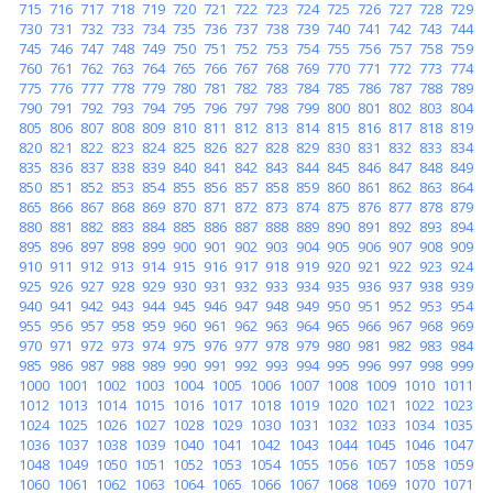
715
716
717
718
719
720
721
722
723
724
725
726
727
728
729
730
731
732
733
734
735
736
737
738
739
740
741
742
743
744
745
746
747
748
749
750
751
752
753
754
755
756
757
758
759
760
761
762
763
764
765
766
767
768
769
770
771
772
773
774
775
776
777
778
779
780
781
782
783
784
785
786
787
788
789
790
791
792
793
794
795
796
797
798
799
800
801
802
803
804
805
806
807
808
809
810
811
812
813
814
815
816
817
818
819
820
821
822
823
824
825
826
827
828
829
830
831
832
833
834
835
836
837
838
839
840
841
842
843
844
845
846
847
848
849
850
851
852
853
854
855
856
857
858
859
860
861
862
863
864
865
866
867
868
869
870
871
872
873
874
875
876
877
878
879
880
881
882
883
884
885
886
887
888
889
890
891
892
893
894
895
896
897
898
899
900
901
902
903
904
905
906
907
908
909
910
911
912
913
914
915
916
917
918
919
920
921
922
923
924
925
926
927
928
929
930
931
932
933
934
935
936
937
938
939
940
941
942
943
944
945
946
947
948
949
950
951
952
953
954
955
956
957
958
959
960
961
962
963
964
965
966
967
968
969
970
971
972
973
974
975
976
977
978
979
980
981
982
983
984
985
986
987
988
989
990
991
992
993
994
995
996
997
998
999
1000
1001
1002
1003
1004
1005
1006
1007
1008
1009
1010
1011
1012
1013
1014
1015
1016
1017
1018
1019
1020
1021
1022
1023
1024
1025
1026
1027
1028
1029
1030
1031
1032
1033
1034
1035
1036
1037
1038
1039
1040
1041
1042
1043
1044
1045
1046
1047
1048
1049
1050
1051
1052
1053
1054
1055
1056
1057
1058
1059
1060
1061
1062
1063
1064
1065
1066
1067
1068
1069
1070
1071