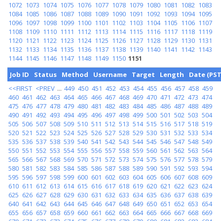
1072
1073
1074
1075
1076
1077
1078
1079
1080
1081
1082
1083
1084
1085
1086
1087
1088
1089
1090
1091
1092
1093
1094
1095
1096
1097
1098
1099
1100
1101
1102
1103
1104
1105
1106
1107
1108
1109
1110
1111
1112
1113
1114
1115
1116
1117
1118
1119
1120
1121
1122
1123
1124
1125
1126
1127
1128
1129
1130
1131
1132
1133
1134
1135
1136
1137
1138
1139
1140
1141
1142
1143
1144
1145
1146
1147
1148
1149
1150
1151
Job ID
Status
Method
Username
Target
Length
Date (PST
<<FIRST
<PREV
...
449
450
451
452
453
454
455
456
457
458
459
460
461
462
463
464
465
466
467
468
469
470
471
472
473
474
475
476
477
478
479
480
481
482
483
484
485
486
487
488
489
490
491
492
493
494
495
496
497
498
499
500
501
502
503
504
505
506
507
508
509
510
511
512
513
514
515
516
517
518
519
520
521
522
523
524
525
526
527
528
529
530
531
532
533
534
535
536
537
538
539
540
541
542
543
544
545
546
547
548
549
550
551
552
553
554
555
556
557
558
559
560
561
562
563
564
565
566
567
568
569
570
571
572
573
574
575
576
577
578
579
580
581
582
583
584
585
586
587
588
589
590
591
592
593
594
595
596
597
598
599
600
601
602
603
604
605
606
607
608
609
610
611
612
613
614
615
616
617
618
619
620
621
622
623
624
625
626
627
628
629
630
631
632
633
634
635
636
637
638
639
640
641
642
643
644
645
646
647
648
649
650
651
652
653
654
655
656
657
658
659
660
661
662
663
664
665
666
667
668
669