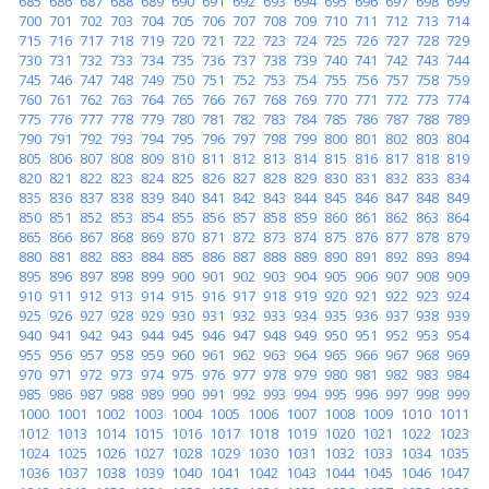
685
686
687
688
689
690
691
692
693
694
695
696
697
698
699
700
701
702
703
704
705
706
707
708
709
710
711
712
713
714
715
716
717
718
719
720
721
722
723
724
725
726
727
728
729
730
731
732
733
734
735
736
737
738
739
740
741
742
743
744
745
746
747
748
749
750
751
752
753
754
755
756
757
758
759
760
761
762
763
764
765
766
767
768
769
770
771
772
773
774
775
776
777
778
779
780
781
782
783
784
785
786
787
788
789
790
791
792
793
794
795
796
797
798
799
800
801
802
803
804
805
806
807
808
809
810
811
812
813
814
815
816
817
818
819
820
821
822
823
824
825
826
827
828
829
830
831
832
833
834
835
836
837
838
839
840
841
842
843
844
845
846
847
848
849
850
851
852
853
854
855
856
857
858
859
860
861
862
863
864
865
866
867
868
869
870
871
872
873
874
875
876
877
878
879
880
881
882
883
884
885
886
887
888
889
890
891
892
893
894
895
896
897
898
899
900
901
902
903
904
905
906
907
908
909
910
911
912
913
914
915
916
917
918
919
920
921
922
923
924
925
926
927
928
929
930
931
932
933
934
935
936
937
938
939
940
941
942
943
944
945
946
947
948
949
950
951
952
953
954
955
956
957
958
959
960
961
962
963
964
965
966
967
968
969
970
971
972
973
974
975
976
977
978
979
980
981
982
983
984
985
986
987
988
989
990
991
992
993
994
995
996
997
998
999
1000
1001
1002
1003
1004
1005
1006
1007
1008
1009
1010
1011
1012
1013
1014
1015
1016
1017
1018
1019
1020
1021
1022
1023
1024
1025
1026
1027
1028
1029
1030
1031
1032
1033
1034
1035
1036
1037
1038
1039
1040
1041
1042
1043
1044
1045
1046
1047