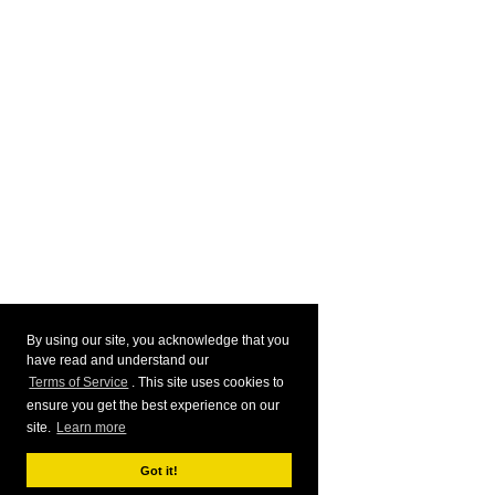
By using our site, you acknowledge that you
have read and understand our
Terms of Service
. This site uses cookies to
ensure you get the best experience on our
site.
Learn more
Got it!