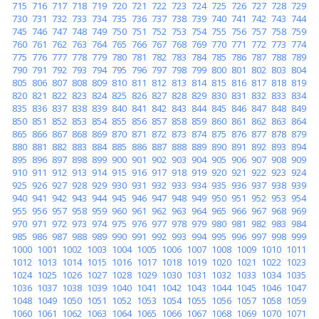
715
716
717
718
719
720
721
722
723
724
725
726
727
728
729
730
731
732
733
734
735
736
737
738
739
740
741
742
743
744
745
746
747
748
749
750
751
752
753
754
755
756
757
758
759
760
761
762
763
764
765
766
767
768
769
770
771
772
773
774
775
776
777
778
779
780
781
782
783
784
785
786
787
788
789
790
791
792
793
794
795
796
797
798
799
800
801
802
803
804
805
806
807
808
809
810
811
812
813
814
815
816
817
818
819
820
821
822
823
824
825
826
827
828
829
830
831
832
833
834
835
836
837
838
839
840
841
842
843
844
845
846
847
848
849
850
851
852
853
854
855
856
857
858
859
860
861
862
863
864
865
866
867
868
869
870
871
872
873
874
875
876
877
878
879
880
881
882
883
884
885
886
887
888
889
890
891
892
893
894
895
896
897
898
899
900
901
902
903
904
905
906
907
908
909
910
911
912
913
914
915
916
917
918
919
920
921
922
923
924
925
926
927
928
929
930
931
932
933
934
935
936
937
938
939
940
941
942
943
944
945
946
947
948
949
950
951
952
953
954
955
956
957
958
959
960
961
962
963
964
965
966
967
968
969
970
971
972
973
974
975
976
977
978
979
980
981
982
983
984
985
986
987
988
989
990
991
992
993
994
995
996
997
998
999
1000
1001
1002
1003
1004
1005
1006
1007
1008
1009
1010
1011
1012
1013
1014
1015
1016
1017
1018
1019
1020
1021
1022
1023
1024
1025
1026
1027
1028
1029
1030
1031
1032
1033
1034
1035
1036
1037
1038
1039
1040
1041
1042
1043
1044
1045
1046
1047
1048
1049
1050
1051
1052
1053
1054
1055
1056
1057
1058
1059
1060
1061
1062
1063
1064
1065
1066
1067
1068
1069
1070
1071