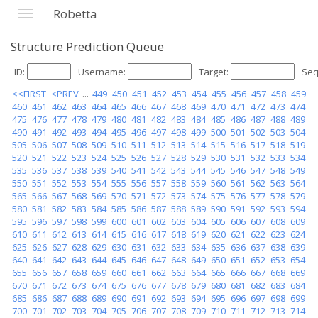
Robetta
Structure Prediction Queue
ID:
Username:
Target:
Seq
<<FIRST
<PREV
...
449
450
451
452
453
454
455
456
457
458
459
460
461
462
463
464
465
466
467
468
469
470
471
472
473
474
475
476
477
478
479
480
481
482
483
484
485
486
487
488
489
490
491
492
493
494
495
496
497
498
499
500
501
502
503
504
505
506
507
508
509
510
511
512
513
514
515
516
517
518
519
520
521
522
523
524
525
526
527
528
529
530
531
532
533
534
535
536
537
538
539
540
541
542
543
544
545
546
547
548
549
550
551
552
553
554
555
556
557
558
559
560
561
562
563
564
565
566
567
568
569
570
571
572
573
574
575
576
577
578
579
580
581
582
583
584
585
586
587
588
589
590
591
592
593
594
595
596
597
598
599
600
601
602
603
604
605
606
607
608
609
610
611
612
613
614
615
616
617
618
619
620
621
622
623
624
625
626
627
628
629
630
631
632
633
634
635
636
637
638
639
640
641
642
643
644
645
646
647
648
649
650
651
652
653
654
655
656
657
658
659
660
661
662
663
664
665
666
667
668
669
670
671
672
673
674
675
676
677
678
679
680
681
682
683
684
685
686
687
688
689
690
691
692
693
694
695
696
697
698
699
700
701
702
703
704
705
706
707
708
709
710
711
712
713
714