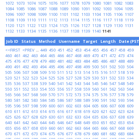
1072
1073
1074
1075
1076
1077
1078
1079
1080
1081
1082
1083
1084
1085
1086
1087
1088
1089
1090
1091
1092
1093
1094
1095
1096
1097
1098
1099
1100
1101
1102
1103
1104
1105
1106
1107
1108
1109
1110
1111
1112
1113
1114
1115
1116
1117
1118
1119
1120
1121
1122
1123
1124
1125
1126
1127
1128
1129
1130
1131
1132
1133
1134
1135
1136
1137
1138
1139
1140
1141
Job ID
Status
Method
Username
Target
Length
Date (PST
<<FIRST
<PREV
...
449
450
451
452
453
454
455
456
457
458
459
460
461
462
463
464
465
466
467
468
469
470
471
472
473
474
475
476
477
478
479
480
481
482
483
484
485
486
487
488
489
490
491
492
493
494
495
496
497
498
499
500
501
502
503
504
505
506
507
508
509
510
511
512
513
514
515
516
517
518
519
520
521
522
523
524
525
526
527
528
529
530
531
532
533
534
535
536
537
538
539
540
541
542
543
544
545
546
547
548
549
550
551
552
553
554
555
556
557
558
559
560
561
562
563
564
565
566
567
568
569
570
571
572
573
574
575
576
577
578
579
580
581
582
583
584
585
586
587
588
589
590
591
592
593
594
595
596
597
598
599
600
601
602
603
604
605
606
607
608
609
610
611
612
613
614
615
616
617
618
619
620
621
622
623
624
625
626
627
628
629
630
631
632
633
634
635
636
637
638
639
640
641
642
643
644
645
646
647
648
649
650
651
652
653
654
655
656
657
658
659
660
661
662
663
664
665
666
667
668
669
670
671
672
673
674
675
676
677
678
679
680
681
682
683
684