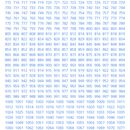
715
716
717
718
719
720
721
722
723
724
725
726
727
728
729
730
731
732
733
734
735
736
737
738
739
740
741
742
743
744
745
746
747
748
749
750
751
752
753
754
755
756
757
758
759
760
761
762
763
764
765
766
767
768
769
770
771
772
773
774
775
776
777
778
779
780
781
782
783
784
785
786
787
788
789
790
791
792
793
794
795
796
797
798
799
800
801
802
803
804
805
806
807
808
809
810
811
812
813
814
815
816
817
818
819
820
821
822
823
824
825
826
827
828
829
830
831
832
833
834
835
836
837
838
839
840
841
842
843
844
845
846
847
848
849
850
851
852
853
854
855
856
857
858
859
860
861
862
863
864
865
866
867
868
869
870
871
872
873
874
875
876
877
878
879
880
881
882
883
884
885
886
887
888
889
890
891
892
893
894
895
896
897
898
899
900
901
902
903
904
905
906
907
908
909
910
911
912
913
914
915
916
917
918
919
920
921
922
923
924
925
926
927
928
929
930
931
932
933
934
935
936
937
938
939
940
941
942
943
944
945
946
947
948
949
950
951
952
953
954
955
956
957
958
959
960
961
962
963
964
965
966
967
968
969
970
971
972
973
974
975
976
977
978
979
980
981
982
983
984
985
986
987
988
989
990
991
992
993
994
995
996
997
998
999
1000
1001
1002
1003
1004
1005
1006
1007
1008
1009
1010
1011
1012
1013
1014
1015
1016
1017
1018
1019
1020
1021
1022
1023
1024
1025
1026
1027
1028
1029
1030
1031
1032
1033
1034
1035
1036
1037
1038
1039
1040
1041
1042
1043
1044
1045
1046
1047
1048
1049
1050
1051
1052
1053
1054
1055
1056
1057
1058
1059
1060
1061
1062
1063
1064
1065
1066
1067
1068
1069
1070
1071