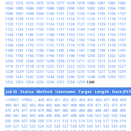
1072
1073
1074
1075
1076
1077
1078
1079
1080
1081
1082
1083
1084
1085
1086
1087
1088
1089
1090
1091
1092
1093
1094
1095
1096
1097
1098
1099
1100
1101
1102
1103
1104
1105
1106
1107
1108
1109
1110
1111
1112
1113
1114
1115
1116
1117
1118
1119
1120
1121
1122
1123
1124
1125
1126
1127
1128
1129
1130
1131
1132
1133
1134
1135
1136
1137
1138
1139
1140
1141
1142
1143
1144
1145
1146
1147
1148
1149
1150
1151
1152
1153
1154
1155
1156
1157
1158
1159
1160
1161
1162
1163
1164
1165
1166
1167
1168
1169
1170
1171
1172
1173
1174
1175
1176
1177
1178
1179
1180
1181
1182
1183
1184
1185
1186
1187
1188
1189
1190
1191
1192
1193
1194
1195
1196
1197
1198
1199
1200
1201
1202
1203
1204
1205
1206
1207
1208
1209
1210
1211
1212
1213
1214
1215
1216
1217
1218
1219
1220
1221
1222
1223
1224
1225
1226
1227
1228
1229
1230
1231
1232
1233
1234
1235
1236
1237
1238
1239
1240
1241
1242
1243
1244
1245
1246
1247
1248
1249
1250
1251
1252
1253
1254
1255
1256
1257
1258
1259
1260
Job ID
Status
Method
Username
Target
Length
Date (PST
<<FIRST
<PREV
...
449
450
451
452
453
454
455
456
457
458
459
460
461
462
463
464
465
466
467
468
469
470
471
472
473
474
475
476
477
478
479
480
481
482
483
484
485
486
487
488
489
490
491
492
493
494
495
496
497
498
499
500
501
502
503
504
505
506
507
508
509
510
511
512
513
514
515
516
517
518
519
520
521
522
523
524
525
526
527
528
529
530
531
532
533
534