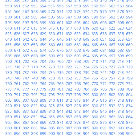
535
536
537
538
539
540
541
542
543
544
545
546
547
548
549
550
551
552
553
554
555
556
557
558
559
560
561
562
563
564
565
566
567
568
569
570
571
572
573
574
575
576
577
578
579
580
581
582
583
584
585
586
587
588
589
590
591
592
593
594
595
596
597
598
599
600
601
602
603
604
605
606
607
608
609
610
611
612
613
614
615
616
617
618
619
620
621
622
623
624
625
626
627
628
629
630
631
632
633
634
635
636
637
638
639
640
641
642
643
644
645
646
647
648
649
650
651
652
653
654
655
656
657
658
659
660
661
662
663
664
665
666
667
668
669
670
671
672
673
674
675
676
677
678
679
680
681
682
683
684
685
686
687
688
689
690
691
692
693
694
695
696
697
698
699
700
701
702
703
704
705
706
707
708
709
710
711
712
713
714
715
716
717
718
719
720
721
722
723
724
725
726
727
728
729
730
731
732
733
734
735
736
737
738
739
740
741
742
743
744
745
746
747
748
749
750
751
752
753
754
755
756
757
758
759
760
761
762
763
764
765
766
767
768
769
770
771
772
773
774
775
776
777
778
779
780
781
782
783
784
785
786
787
788
789
790
791
792
793
794
795
796
797
798
799
800
801
802
803
804
805
806
807
808
809
810
811
812
813
814
815
816
817
818
819
820
821
822
823
824
825
826
827
828
829
830
831
832
833
834
835
836
837
838
839
840
841
842
843
844
845
846
847
848
849
850
851
852
853
854
855
856
857
858
859
860
861
862
863
864
865
866
867
868
869
870
871
872
873
874
875
876
877
878
879
880
881
882
883
884
885
886
887
888
889
890
891
892
893
894
895
896
897
898
899
900
901
902
903
904
905
906
907
908
909