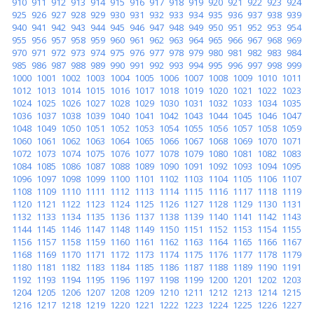
910
911
912
913
914
915
916
917
918
919
920
921
922
923
924
925
926
927
928
929
930
931
932
933
934
935
936
937
938
939
940
941
942
943
944
945
946
947
948
949
950
951
952
953
954
955
956
957
958
959
960
961
962
963
964
965
966
967
968
969
970
971
972
973
974
975
976
977
978
979
980
981
982
983
984
985
986
987
988
989
990
991
992
993
994
995
996
997
998
999
1000
1001
1002
1003
1004
1005
1006
1007
1008
1009
1010
1011
1012
1013
1014
1015
1016
1017
1018
1019
1020
1021
1022
1023
1024
1025
1026
1027
1028
1029
1030
1031
1032
1033
1034
1035
1036
1037
1038
1039
1040
1041
1042
1043
1044
1045
1046
1047
1048
1049
1050
1051
1052
1053
1054
1055
1056
1057
1058
1059
1060
1061
1062
1063
1064
1065
1066
1067
1068
1069
1070
1071
1072
1073
1074
1075
1076
1077
1078
1079
1080
1081
1082
1083
1084
1085
1086
1087
1088
1089
1090
1091
1092
1093
1094
1095
1096
1097
1098
1099
1100
1101
1102
1103
1104
1105
1106
1107
1108
1109
1110
1111
1112
1113
1114
1115
1116
1117
1118
1119
1120
1121
1122
1123
1124
1125
1126
1127
1128
1129
1130
1131
1132
1133
1134
1135
1136
1137
1138
1139
1140
1141
1142
1143
1144
1145
1146
1147
1148
1149
1150
1151
1152
1153
1154
1155
1156
1157
1158
1159
1160
1161
1162
1163
1164
1165
1166
1167
1168
1169
1170
1171
1172
1173
1174
1175
1176
1177
1178
1179
1180
1181
1182
1183
1184
1185
1186
1187
1188
1189
1190
1191
1192
1193
1194
1195
1196
1197
1198
1199
1200
1201
1202
1203
1204
1205
1206
1207
1208
1209
1210
1211
1212
1213
1214
1215
1216
1217
1218
1219
1220
1221
1222
1223
1224
1225
1226
1227