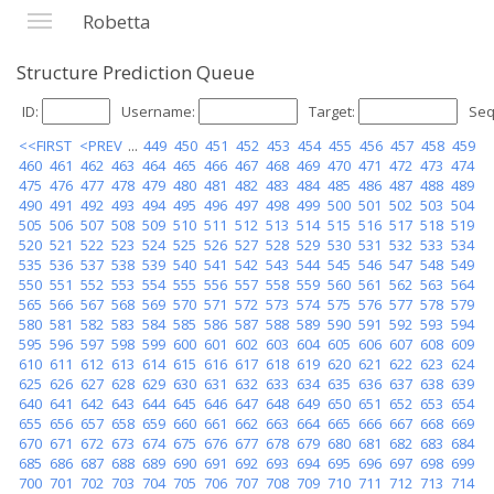
Robetta
Structure Prediction Queue
ID:
Username:
Target:
Seq
<<FIRST
<PREV
...
449
450
451
452
453
454
455
456
457
458
459
460
461
462
463
464
465
466
467
468
469
470
471
472
473
474
475
476
477
478
479
480
481
482
483
484
485
486
487
488
489
490
491
492
493
494
495
496
497
498
499
500
501
502
503
504
505
506
507
508
509
510
511
512
513
514
515
516
517
518
519
520
521
522
523
524
525
526
527
528
529
530
531
532
533
534
535
536
537
538
539
540
541
542
543
544
545
546
547
548
549
550
551
552
553
554
555
556
557
558
559
560
561
562
563
564
565
566
567
568
569
570
571
572
573
574
575
576
577
578
579
580
581
582
583
584
585
586
587
588
589
590
591
592
593
594
595
596
597
598
599
600
601
602
603
604
605
606
607
608
609
610
611
612
613
614
615
616
617
618
619
620
621
622
623
624
625
626
627
628
629
630
631
632
633
634
635
636
637
638
639
640
641
642
643
644
645
646
647
648
649
650
651
652
653
654
655
656
657
658
659
660
661
662
663
664
665
666
667
668
669
670
671
672
673
674
675
676
677
678
679
680
681
682
683
684
685
686
687
688
689
690
691
692
693
694
695
696
697
698
699
700
701
702
703
704
705
706
707
708
709
710
711
712
713
714