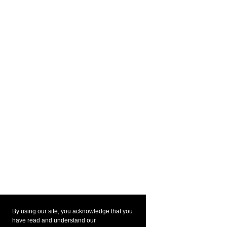
By using our site, you acknowledge that you
have read and understand our