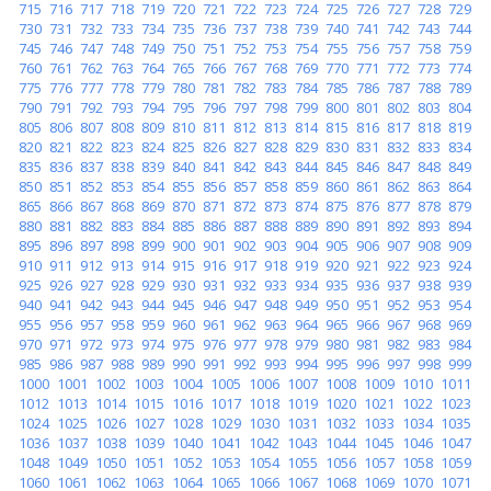
715
716
717
718
719
720
721
722
723
724
725
726
727
728
729
730
731
732
733
734
735
736
737
738
739
740
741
742
743
744
745
746
747
748
749
750
751
752
753
754
755
756
757
758
759
760
761
762
763
764
765
766
767
768
769
770
771
772
773
774
775
776
777
778
779
780
781
782
783
784
785
786
787
788
789
790
791
792
793
794
795
796
797
798
799
800
801
802
803
804
805
806
807
808
809
810
811
812
813
814
815
816
817
818
819
820
821
822
823
824
825
826
827
828
829
830
831
832
833
834
835
836
837
838
839
840
841
842
843
844
845
846
847
848
849
850
851
852
853
854
855
856
857
858
859
860
861
862
863
864
865
866
867
868
869
870
871
872
873
874
875
876
877
878
879
880
881
882
883
884
885
886
887
888
889
890
891
892
893
894
895
896
897
898
899
900
901
902
903
904
905
906
907
908
909
910
911
912
913
914
915
916
917
918
919
920
921
922
923
924
925
926
927
928
929
930
931
932
933
934
935
936
937
938
939
940
941
942
943
944
945
946
947
948
949
950
951
952
953
954
955
956
957
958
959
960
961
962
963
964
965
966
967
968
969
970
971
972
973
974
975
976
977
978
979
980
981
982
983
984
985
986
987
988
989
990
991
992
993
994
995
996
997
998
999
1000
1001
1002
1003
1004
1005
1006
1007
1008
1009
1010
1011
1012
1013
1014
1015
1016
1017
1018
1019
1020
1021
1022
1023
1024
1025
1026
1027
1028
1029
1030
1031
1032
1033
1034
1035
1036
1037
1038
1039
1040
1041
1042
1043
1044
1045
1046
1047
1048
1049
1050
1051
1052
1053
1054
1055
1056
1057
1058
1059
1060
1061
1062
1063
1064
1065
1066
1067
1068
1069
1070
1071