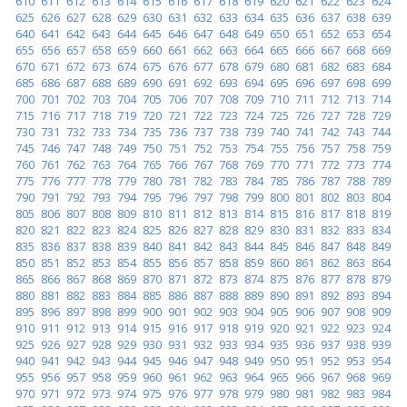
610
611
612
613
614
615
616
617
618
619
620
621
622
623
624
625
626
627
628
629
630
631
632
633
634
635
636
637
638
639
640
641
642
643
644
645
646
647
648
649
650
651
652
653
654
655
656
657
658
659
660
661
662
663
664
665
666
667
668
669
670
671
672
673
674
675
676
677
678
679
680
681
682
683
684
685
686
687
688
689
690
691
692
693
694
695
696
697
698
699
700
701
702
703
704
705
706
707
708
709
710
711
712
713
714
715
716
717
718
719
720
721
722
723
724
725
726
727
728
729
730
731
732
733
734
735
736
737
738
739
740
741
742
743
744
745
746
747
748
749
750
751
752
753
754
755
756
757
758
759
760
761
762
763
764
765
766
767
768
769
770
771
772
773
774
775
776
777
778
779
780
781
782
783
784
785
786
787
788
789
790
791
792
793
794
795
796
797
798
799
800
801
802
803
804
805
806
807
808
809
810
811
812
813
814
815
816
817
818
819
820
821
822
823
824
825
826
827
828
829
830
831
832
833
834
835
836
837
838
839
840
841
842
843
844
845
846
847
848
849
850
851
852
853
854
855
856
857
858
859
860
861
862
863
864
865
866
867
868
869
870
871
872
873
874
875
876
877
878
879
880
881
882
883
884
885
886
887
888
889
890
891
892
893
894
895
896
897
898
899
900
901
902
903
904
905
906
907
908
909
910
911
912
913
914
915
916
917
918
919
920
921
922
923
924
925
926
927
928
929
930
931
932
933
934
935
936
937
938
939
940
941
942
943
944
945
946
947
948
949
950
951
952
953
954
955
956
957
958
959
960
961
962
963
964
965
966
967
968
969
970
971
972
973
974
975
976
977
978
979
980
981
982
983
984