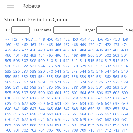
Robetta
Structure Prediction Queue
ID:
Username:
Target:
Seq
<<FIRST
<PREV
...
449
450
451
452
453
454
455
456
457
458
459
460
461
462
463
464
465
466
467
468
469
470
471
472
473
474
475
476
477
478
479
480
481
482
483
484
485
486
487
488
489
490
491
492
493
494
495
496
497
498
499
500
501
502
503
504
505
506
507
508
509
510
511
512
513
514
515
516
517
518
519
520
521
522
523
524
525
526
527
528
529
530
531
532
533
534
535
536
537
538
539
540
541
542
543
544
545
546
547
548
549
550
551
552
553
554
555
556
557
558
559
560
561
562
563
564
565
566
567
568
569
570
571
572
573
574
575
576
577
578
579
580
581
582
583
584
585
586
587
588
589
590
591
592
593
594
595
596
597
598
599
600
601
602
603
604
605
606
607
608
609
610
611
612
613
614
615
616
617
618
619
620
621
622
623
624
625
626
627
628
629
630
631
632
633
634
635
636
637
638
639
640
641
642
643
644
645
646
647
648
649
650
651
652
653
654
655
656
657
658
659
660
661
662
663
664
665
666
667
668
669
670
671
672
673
674
675
676
677
678
679
680
681
682
683
684
685
686
687
688
689
690
691
692
693
694
695
696
697
698
699
700
701
702
703
704
705
706
707
708
709
710
711
712
713
714