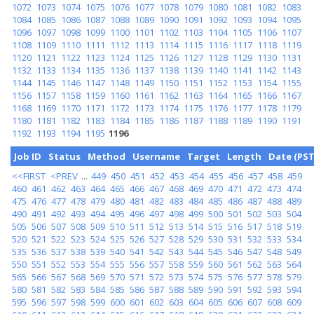
1072
1073
1074
1075
1076
1077
1078
1079
1080
1081
1082
1083
1084
1085
1086
1087
1088
1089
1090
1091
1092
1093
1094
1095
1096
1097
1098
1099
1100
1101
1102
1103
1104
1105
1106
1107
1108
1109
1110
1111
1112
1113
1114
1115
1116
1117
1118
1119
1120
1121
1122
1123
1124
1125
1126
1127
1128
1129
1130
1131
1132
1133
1134
1135
1136
1137
1138
1139
1140
1141
1142
1143
1144
1145
1146
1147
1148
1149
1150
1151
1152
1153
1154
1155
1156
1157
1158
1159
1160
1161
1162
1163
1164
1165
1166
1167
1168
1169
1170
1171
1172
1173
1174
1175
1176
1177
1178
1179
1180
1181
1182
1183
1184
1185
1186
1187
1188
1189
1190
1191
1192
1193
1194
1195
1196
Job ID
Status
Method
Username
Target
Length
Date (PST
<<FIRST
<PREV
...
449
450
451
452
453
454
455
456
457
458
459
460
461
462
463
464
465
466
467
468
469
470
471
472
473
474
475
476
477
478
479
480
481
482
483
484
485
486
487
488
489
490
491
492
493
494
495
496
497
498
499
500
501
502
503
504
505
506
507
508
509
510
511
512
513
514
515
516
517
518
519
520
521
522
523
524
525
526
527
528
529
530
531
532
533
534
535
536
537
538
539
540
541
542
543
544
545
546
547
548
549
550
551
552
553
554
555
556
557
558
559
560
561
562
563
564
565
566
567
568
569
570
571
572
573
574
575
576
577
578
579
580
581
582
583
584
585
586
587
588
589
590
591
592
593
594
595
596
597
598
599
600
601
602
603
604
605
606
607
608
609