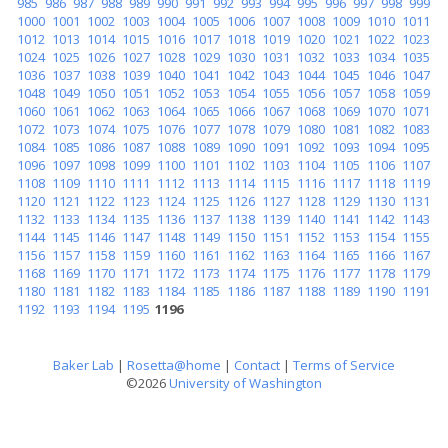
985
986
987
988
989
990
991
992
993
994
995
996
997
998
999
1000
1001
1002
1003
1004
1005
1006
1007
1008
1009
1010
1011
1012
1013
1014
1015
1016
1017
1018
1019
1020
1021
1022
1023
1024
1025
1026
1027
1028
1029
1030
1031
1032
1033
1034
1035
1036
1037
1038
1039
1040
1041
1042
1043
1044
1045
1046
1047
1048
1049
1050
1051
1052
1053
1054
1055
1056
1057
1058
1059
1060
1061
1062
1063
1064
1065
1066
1067
1068
1069
1070
1071
1072
1073
1074
1075
1076
1077
1078
1079
1080
1081
1082
1083
1084
1085
1086
1087
1088
1089
1090
1091
1092
1093
1094
1095
1096
1097
1098
1099
1100
1101
1102
1103
1104
1105
1106
1107
1108
1109
1110
1111
1112
1113
1114
1115
1116
1117
1118
1119
1120
1121
1122
1123
1124
1125
1126
1127
1128
1129
1130
1131
1132
1133
1134
1135
1136
1137
1138
1139
1140
1141
1142
1143
1144
1145
1146
1147
1148
1149
1150
1151
1152
1153
1154
1155
1156
1157
1158
1159
1160
1161
1162
1163
1164
1165
1166
1167
1168
1169
1170
1171
1172
1173
1174
1175
1176
1177
1178
1179
1180
1181
1182
1183
1184
1185
1186
1187
1188
1189
1190
1191
1192
1193
1194
1195
1196
Baker Lab
|
Rosetta@home
|
Contact
|
Terms of Service
©2026
University of Washington