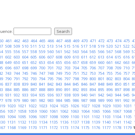
uence:
60
461
462
463
464
465
466
467
468
469
470
471
472
473
474
475
4
07
508
509
510
511
512
513
514
515
516
517
518
519
520
521
522
5
54
555
556
557
558
559
560
561
562
563
564
565
566
567
568
569
5
01
602
603
604
605
606
607
608
609
610
611
612
613
614
615
616
6
48
649
650
651
652
653
654
655
656
657
658
659
660
661
662
663
6
95
696
697
698
699
700
701
702
703
704
705
706
707
708
709
710
7
42
743
744
745
746
747
748
749
750
751
752
753
754
755
756
757
7
89
790
791
792
793
794
795
796
797
798
799
800
801
802
803
804
8
36
837
838
839
840
841
842
843
844
845
846
847
848
849
850
851
8
83
884
885
886
887
888
889
890
891
892
893
894
895
896
897
898
8
30
931
932
933
934
935
936
937
938
939
940
941
942
943
944
945
9
77
978
979
980
981
982
983
984
985
986
987
988
989
990
991
992
9
019
1020
1021
1022
1023
1024
1025
1026
1027
1028
1029
1030
1031
056
1057
1058
1059
1060
1061
1062
1063
1064
1065
1066
1067
1068
093
1094
1095
1096
1097
1098
1099
1100
1101
1102
1103
1104
1105
130
1131
1132
1133
1134
1135
1136
1137
1138
1139
1140
1141
1142
167
1168
1169
1170
1171
1172
1173
1174
1175
1176
1177
1178
1179