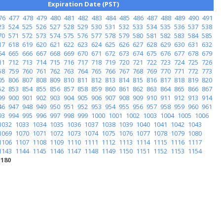
Expiration Date (PST)
76
477
478
479
480
481
482
483
484
485
486
487
488
489
490
491
23
524
525
526
527
528
529
530
531
532
533
534
535
536
537
538
70
571
572
573
574
575
576
577
578
579
580
581
582
583
584
585
17
618
619
620
621
622
623
624
625
626
627
628
629
630
631
632
64
665
666
667
668
669
670
671
672
673
674
675
676
677
678
679
11
712
713
714
715
716
717
718
719
720
721
722
723
724
725
726
58
759
760
761
762
763
764
765
766
767
768
769
770
771
772
773
05
806
807
808
809
810
811
812
813
814
815
816
817
818
819
820
52
853
854
855
856
857
858
859
860
861
862
863
864
865
866
867
99
900
901
902
903
904
905
906
907
908
909
910
911
912
913
914
46
947
948
949
950
951
952
953
954
955
956
957
958
959
960
961
93
994
995
996
997
998
999
1000
1001
1002
1003
1004
1005
1006
1032
1033
1034
1035
1036
1037
1038
1039
1040
1041
1042
1043
1069
1070
1071
1072
1073
1074
1075
1076
1077
1078
1079
1080
1106
1107
1108
1109
1110
1111
1112
1113
1114
1115
1116
1117
1143
1144
1145
1146
1147
1148
1149
1150
1151
1152
1153
1154
1180