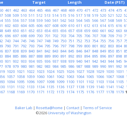
me
Target
Length
Date (PST)
60
461
462
463
464
465
466
467
468
469
470
471
472
473
474
475
4
07
508
509
510
511
512
513
514
515
516
517
518
519
520
521
522
5
54
555
556
557
558
559
560
561
562
563
564
565
566
567
568
569
5
01
602
603
604
605
606
607
608
609
610
611
612
613
614
615
616
6
48
649
650
651
652
653
654
655
656
657
658
659
660
661
662
663
6
95
696
697
698
699
700
701
702
703
704
705
706
707
708
709
710
7
42
743
744
745
746
747
748
749
750
751
752
753
754
755
756
757
7
89
790
791
792
793
794
795
796
797
798
799
800
801
802
803
804
8
36
837
838
839
840
841
842
843
844
845
846
847
848
849
850
851
8
83
884
885
886
887
888
889
890
891
892
893
894
895
896
897
898
8
30
931
932
933
934
935
936
937
938
939
940
941
942
943
944
945
9
77
978
979
980
981
982
983
984
985
986
987
988
989
990
991
992
9
019
1020
1021
1022
1023
1024
1025
1026
1027
1028
1029
1030
1031
056
1057
1058
1059
1060
1061
1062
1063
1064
1065
1066
1067
1068
093
1094
1095
1096
1097
1098
1099
1100
1101
1102
1103
1104
1105
130
1131
1132
1133
1134
1135
1136
1137
1138
1139
1140
1141
1142
167
1168
1169
1170
1171
1172
1173
1174
1175
1176
1177
1178
1179
Baker Lab
|
Rosetta@home
|
Contact
|
Terms of Service
©2026
University of Washington