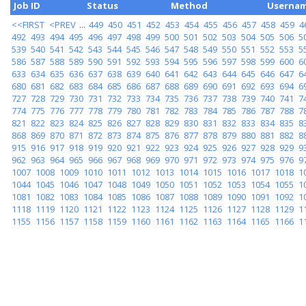
Job ID
Status
Method
Userna
<<FIRST
<PREV
...
449
450
451
452
453
454
455
456
457
458
459
4
492
493
494
495
496
497
498
499
500
501
502
503
504
505
506
5
539
540
541
542
543
544
545
546
547
548
549
550
551
552
553
5
586
587
588
589
590
591
592
593
594
595
596
597
598
599
600
6
633
634
635
636
637
638
639
640
641
642
643
644
645
646
647
6
680
681
682
683
684
685
686
687
688
689
690
691
692
693
694
6
727
728
729
730
731
732
733
734
735
736
737
738
739
740
741
7
774
775
776
777
778
779
780
781
782
783
784
785
786
787
788
7
821
822
823
824
825
826
827
828
829
830
831
832
833
834
835
8
868
869
870
871
872
873
874
875
876
877
878
879
880
881
882
8
915
916
917
918
919
920
921
922
923
924
925
926
927
928
929
9
962
963
964
965
966
967
968
969
970
971
972
973
974
975
976
9
1007
1008
1009
1010
1011
1012
1013
1014
1015
1016
1017
1018
1
1044
1045
1046
1047
1048
1049
1050
1051
1052
1053
1054
1055
1
1081
1082
1083
1084
1085
1086
1087
1088
1089
1090
1091
1092
1
1118
1119
1120
1121
1122
1123
1124
1125
1126
1127
1128
1129
1
1155
1156
1157
1158
1159
1160
1161
1162
1163
1164
1165
1166
1