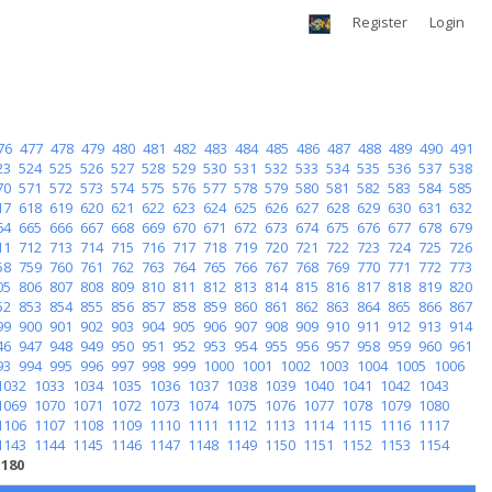
Register
Login
76
477
478
479
480
481
482
483
484
485
486
487
488
489
490
491
23
524
525
526
527
528
529
530
531
532
533
534
535
536
537
538
70
571
572
573
574
575
576
577
578
579
580
581
582
583
584
585
17
618
619
620
621
622
623
624
625
626
627
628
629
630
631
632
64
665
666
667
668
669
670
671
672
673
674
675
676
677
678
679
11
712
713
714
715
716
717
718
719
720
721
722
723
724
725
726
58
759
760
761
762
763
764
765
766
767
768
769
770
771
772
773
05
806
807
808
809
810
811
812
813
814
815
816
817
818
819
820
52
853
854
855
856
857
858
859
860
861
862
863
864
865
866
867
99
900
901
902
903
904
905
906
907
908
909
910
911
912
913
914
46
947
948
949
950
951
952
953
954
955
956
957
958
959
960
961
93
994
995
996
997
998
999
1000
1001
1002
1003
1004
1005
1006
1032
1033
1034
1035
1036
1037
1038
1039
1040
1041
1042
1043
1069
1070
1071
1072
1073
1074
1075
1076
1077
1078
1079
1080
1106
1107
1108
1109
1110
1111
1112
1113
1114
1115
1116
1117
1143
1144
1145
1146
1147
1148
1149
1150
1151
1152
1153
1154
1180