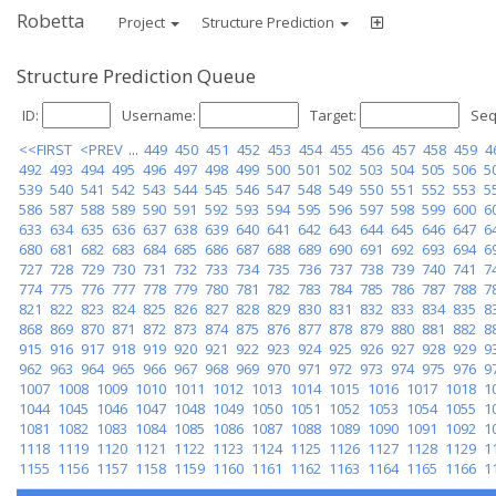
Robetta
Project
Structure Prediction
Structure Prediction Queue
ID:
Username:
Target:
Seq
<<FIRST
<PREV
...
449
450
451
452
453
454
455
456
457
458
459
4
492
493
494
495
496
497
498
499
500
501
502
503
504
505
506
5
539
540
541
542
543
544
545
546
547
548
549
550
551
552
553
5
586
587
588
589
590
591
592
593
594
595
596
597
598
599
600
6
633
634
635
636
637
638
639
640
641
642
643
644
645
646
647
6
680
681
682
683
684
685
686
687
688
689
690
691
692
693
694
6
727
728
729
730
731
732
733
734
735
736
737
738
739
740
741
7
774
775
776
777
778
779
780
781
782
783
784
785
786
787
788
7
821
822
823
824
825
826
827
828
829
830
831
832
833
834
835
8
868
869
870
871
872
873
874
875
876
877
878
879
880
881
882
8
915
916
917
918
919
920
921
922
923
924
925
926
927
928
929
9
962
963
964
965
966
967
968
969
970
971
972
973
974
975
976
9
1007
1008
1009
1010
1011
1012
1013
1014
1015
1016
1017
1018
1
1044
1045
1046
1047
1048
1049
1050
1051
1052
1053
1054
1055
1
1081
1082
1083
1084
1085
1086
1087
1088
1089
1090
1091
1092
1
1118
1119
1120
1121
1122
1123
1124
1125
1126
1127
1128
1129
1
1155
1156
1157
1158
1159
1160
1161
1162
1163
1164
1165
1166
1