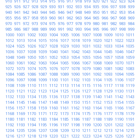
910
911
912
913
914
915
916
917
918
919
920
921
922
923
924
925
926
927
928
929
930
931
932
933
934
935
936
937
938
939
940
941
942
943
944
945
946
947
948
949
950
951
952
953
954
955
956
957
958
959
960
961
962
963
964
965
966
967
968
969
970
971
972
973
974
975
976
977
978
979
980
981
982
983
984
985
986
987
988
989
990
991
992
993
994
995
996
997
998
999
1000
1001
1002
1003
1004
1005
1006
1007
1008
1009
1010
1011
1012
1013
1014
1015
1016
1017
1018
1019
1020
1021
1022
1023
1024
1025
1026
1027
1028
1029
1030
1031
1032
1033
1034
1035
1036
1037
1038
1039
1040
1041
1042
1043
1044
1045
1046
1047
1048
1049
1050
1051
1052
1053
1054
1055
1056
1057
1058
1059
1060
1061
1062
1063
1064
1065
1066
1067
1068
1069
1070
1071
1072
1073
1074
1075
1076
1077
1078
1079
1080
1081
1082
1083
1084
1085
1086
1087
1088
1089
1090
1091
1092
1093
1094
1095
1096
1097
1098
1099
1100
1101
1102
1103
1104
1105
1106
1107
1108
1109
1110
1111
1112
1113
1114
1115
1116
1117
1118
1119
1120
1121
1122
1123
1124
1125
1126
1127
1128
1129
1130
1131
1132
1133
1134
1135
1136
1137
1138
1139
1140
1141
1142
1143
1144
1145
1146
1147
1148
1149
1150
1151
1152
1153
1154
1155
1156
1157
1158
1159
1160
1161
1162
1163
1164
1165
1166
1167
1168
1169
1170
1171
1172
1173
1174
1175
1176
1177
1178
1179
1180
1181
1182
1183
1184
1185
1186
1187
1188
1189
1190
1191
1192
1193
1194
1195
1196
1197
1198
1199
1200
1201
1202
1203
1204
1205
1206
1207
1208
1209
1210
1211
1212
1213
1214
1215
1216
1217
1218
1219
1220
1221
1222
1223
1224
1225
1226
1227