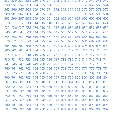
535
536
537
538
539
540
541
542
543
544
545
546
547
548
549
550
551
552
553
554
555
556
557
558
559
560
561
562
563
564
565
566
567
568
569
570
571
572
573
574
575
576
577
578
579
580
581
582
583
584
585
586
587
588
589
590
591
592
593
594
595
596
597
598
599
600
601
602
603
604
605
606
607
608
609
610
611
612
613
614
615
616
617
618
619
620
621
622
623
624
625
626
627
628
629
630
631
632
633
634
635
636
637
638
639
640
641
642
643
644
645
646
647
648
649
650
651
652
653
654
655
656
657
658
659
660
661
662
663
664
665
666
667
668
669
670
671
672
673
674
675
676
677
678
679
680
681
682
683
684
685
686
687
688
689
690
691
692
693
694
695
696
697
698
699
700
701
702
703
704
705
706
707
708
709
710
711
712
713
714
715
716
717
718
719
720
721
722
723
724
725
726
727
728
729
730
731
732
733
734
735
736
737
738
739
740
741
742
743
744
745
746
747
748
749
750
751
752
753
754
755
756
757
758
759
760
761
762
763
764
765
766
767
768
769
770
771
772
773
774
775
776
777
778
779
780
781
782
783
784
785
786
787
788
789
790
791
792
793
794
795
796
797
798
799
800
801
802
803
804
805
806
807
808
809
810
811
812
813
814
815
816
817
818
819
820
821
822
823
824
825
826
827
828
829
830
831
832
833
834
835
836
837
838
839
840
841
842
843
844
845
846
847
848
849
850
851
852
853
854
855
856
857
858
859
860
861
862
863
864
865
866
867
868
869
870
871
872
873
874
875
876
877
878
879
880
881
882
883
884
885
886
887
888
889
890
891
892
893
894
895
896
897
898
899
900
901
902
903
904
905
906
907
908
909