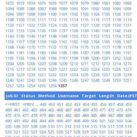
1072
1073
1074
1075
1076
1077
1078
1079
1080
1081
1082
1083
1084
1085
1086
1087
1088
1089
1090
1091
1092
1093
1094
1095
1096
1097
1098
1099
1100
1101
1102
1103
1104
1105
1106
1107
1108
1109
1110
1111
1112
1113
1114
1115
1116
1117
1118
1119
1120
1121
1122
1123
1124
1125
1126
1127
1128
1129
1130
1131
1132
1133
1134
1135
1136
1137
1138
1139
1140
1141
1142
1143
1144
1145
1146
1147
1148
1149
1150
1151
1152
1153
1154
1155
1156
1157
1158
1159
1160
1161
1162
1163
1164
1165
1166
1167
1168
1169
1170
1171
1172
1173
1174
1175
1176
1177
1178
1179
1180
1181
1182
1183
1184
1185
1186
1187
1188
1189
1190
1191
1192
1193
1194
1195
1196
1197
1198
1199
1200
1201
1202
1203
1204
1205
1206
1207
1208
1209
1210
1211
1212
1213
1214
1215
1216
1217
1218
1219
1220
1221
1222
1223
1224
1225
1226
1227
1228
1229
1230
1231
1232
1233
1234
1235
1236
1237
1238
1239
1240
1241
1242
1243
1244
1245
1246
1247
1248
1249
1250
1251
1252
1253
1254
1255
1256
1257
Job ID
Status
Method
Username
Target
Length
Date (PST
<<FIRST
<PREV
...
449
450
451
452
453
454
455
456
457
458
459
460
461
462
463
464
465
466
467
468
469
470
471
472
473
474
475
476
477
478
479
480
481
482
483
484
485
486
487
488
489
490
491
492
493
494
495
496
497
498
499
500
501
502
503
504
505
506
507
508
509
510
511
512
513
514
515
516
517
518
519
520
521
522
523
524
525
526
527
528
529
530
531
532
533
534