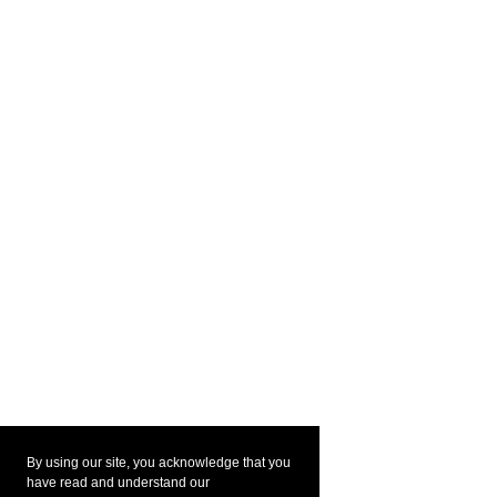
By using our site, you acknowledge that you
have read and understand our