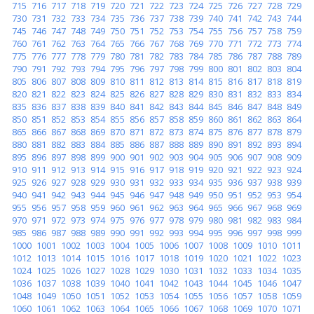
715
716
717
718
719
720
721
722
723
724
725
726
727
728
729
730
731
732
733
734
735
736
737
738
739
740
741
742
743
744
745
746
747
748
749
750
751
752
753
754
755
756
757
758
759
760
761
762
763
764
765
766
767
768
769
770
771
772
773
774
775
776
777
778
779
780
781
782
783
784
785
786
787
788
789
790
791
792
793
794
795
796
797
798
799
800
801
802
803
804
805
806
807
808
809
810
811
812
813
814
815
816
817
818
819
820
821
822
823
824
825
826
827
828
829
830
831
832
833
834
835
836
837
838
839
840
841
842
843
844
845
846
847
848
849
850
851
852
853
854
855
856
857
858
859
860
861
862
863
864
865
866
867
868
869
870
871
872
873
874
875
876
877
878
879
880
881
882
883
884
885
886
887
888
889
890
891
892
893
894
895
896
897
898
899
900
901
902
903
904
905
906
907
908
909
910
911
912
913
914
915
916
917
918
919
920
921
922
923
924
925
926
927
928
929
930
931
932
933
934
935
936
937
938
939
940
941
942
943
944
945
946
947
948
949
950
951
952
953
954
955
956
957
958
959
960
961
962
963
964
965
966
967
968
969
970
971
972
973
974
975
976
977
978
979
980
981
982
983
984
985
986
987
988
989
990
991
992
993
994
995
996
997
998
999
1000
1001
1002
1003
1004
1005
1006
1007
1008
1009
1010
1011
1012
1013
1014
1015
1016
1017
1018
1019
1020
1021
1022
1023
1024
1025
1026
1027
1028
1029
1030
1031
1032
1033
1034
1035
1036
1037
1038
1039
1040
1041
1042
1043
1044
1045
1046
1047
1048
1049
1050
1051
1052
1053
1054
1055
1056
1057
1058
1059
1060
1061
1062
1063
1064
1065
1066
1067
1068
1069
1070
1071