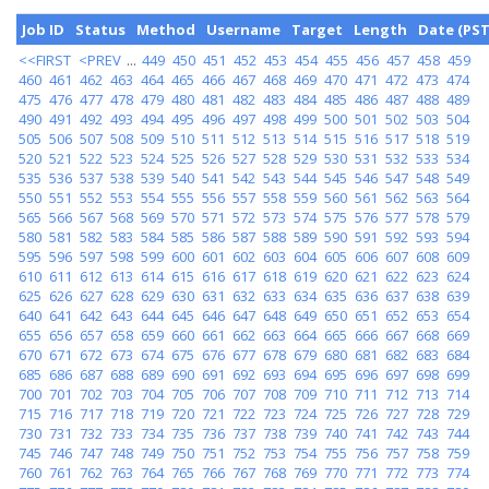
Job ID
Status
Method
Username
Target
Length
Date (PST
<<FIRST
<PREV
...
449
450
451
452
453
454
455
456
457
458
459
460
461
462
463
464
465
466
467
468
469
470
471
472
473
474
475
476
477
478
479
480
481
482
483
484
485
486
487
488
489
490
491
492
493
494
495
496
497
498
499
500
501
502
503
504
505
506
507
508
509
510
511
512
513
514
515
516
517
518
519
520
521
522
523
524
525
526
527
528
529
530
531
532
533
534
535
536
537
538
539
540
541
542
543
544
545
546
547
548
549
550
551
552
553
554
555
556
557
558
559
560
561
562
563
564
565
566
567
568
569
570
571
572
573
574
575
576
577
578
579
580
581
582
583
584
585
586
587
588
589
590
591
592
593
594
595
596
597
598
599
600
601
602
603
604
605
606
607
608
609
610
611
612
613
614
615
616
617
618
619
620
621
622
623
624
625
626
627
628
629
630
631
632
633
634
635
636
637
638
639
640
641
642
643
644
645
646
647
648
649
650
651
652
653
654
655
656
657
658
659
660
661
662
663
664
665
666
667
668
669
670
671
672
673
674
675
676
677
678
679
680
681
682
683
684
685
686
687
688
689
690
691
692
693
694
695
696
697
698
699
700
701
702
703
704
705
706
707
708
709
710
711
712
713
714
715
716
717
718
719
720
721
722
723
724
725
726
727
728
729
730
731
732
733
734
735
736
737
738
739
740
741
742
743
744
745
746
747
748
749
750
751
752
753
754
755
756
757
758
759
760
761
762
763
764
765
766
767
768
769
770
771
772
773
774