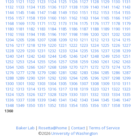
1120
1121
1122
1123
1124
1125
1126
1127
1128
1129
1130
1131
1132
1133
1134
1135
1136
1137
1138
1139
1140
1141
1142
1143
1144
1145
1146
1147
1148
1149
1150
1151
1152
1153
1154
1155
1156
1157
1158
1159
1160
1161
1162
1163
1164
1165
1166
1167
1168
1169
1170
1171
1172
1173
1174
1175
1176
1177
1178
1179
1180
1181
1182
1183
1184
1185
1186
1187
1188
1189
1190
1191
1192
1193
1194
1195
1196
1197
1198
1199
1200
1201
1202
1203
1204
1205
1206
1207
1208
1209
1210
1211
1212
1213
1214
1215
1216
1217
1218
1219
1220
1221
1222
1223
1224
1225
1226
1227
1228
1229
1230
1231
1232
1233
1234
1235
1236
1237
1238
1239
1240
1241
1242
1243
1244
1245
1246
1247
1248
1249
1250
1251
1252
1253
1254
1255
1256
1257
1258
1259
1260
1261
1262
1263
1264
1265
1266
1267
1268
1269
1270
1271
1272
1273
1274
1275
1276
1277
1278
1279
1280
1281
1282
1283
1284
1285
1286
1287
1288
1289
1290
1291
1292
1293
1294
1295
1296
1297
1298
1299
1300
1301
1302
1303
1304
1305
1306
1307
1308
1309
1310
1311
1312
1313
1314
1315
1316
1317
1318
1319
1320
1321
1322
1323
1324
1325
1326
1327
1328
1329
1330
1331
1332
1333
1334
1335
1336
1337
1338
1339
1340
1341
1342
1343
1344
1345
1346
1347
1348
1349
1350
1351
1352
1353
1354
1355
1356
1357
1358
1359
1360
Baker Lab
|
Rosetta@home
|
Contact
|
Terms of Service
©2026
University of Washington