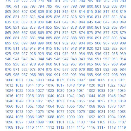
775
776
777
778
779
780
781
782
783
784
785
786
787
788
789
790
791
792
793
794
795
796
797
798
799
800
801
802
803
804
805
806
807
808
809
810
811
812
813
814
815
816
817
818
819
820
821
822
823
824
825
826
827
828
829
830
831
832
833
834
835
836
837
838
839
840
841
842
843
844
845
846
847
848
849
850
851
852
853
854
855
856
857
858
859
860
861
862
863
864
865
866
867
868
869
870
871
872
873
874
875
876
877
878
879
880
881
882
883
884
885
886
887
888
889
890
891
892
893
894
895
896
897
898
899
900
901
902
903
904
905
906
907
908
909
910
911
912
913
914
915
916
917
918
919
920
921
922
923
924
925
926
927
928
929
930
931
932
933
934
935
936
937
938
939
940
941
942
943
944
945
946
947
948
949
950
951
952
953
954
955
956
957
958
959
960
961
962
963
964
965
966
967
968
969
970
971
972
973
974
975
976
977
978
979
980
981
982
983
984
985
986
987
988
989
990
991
992
993
994
995
996
997
998
999
1000
1001
1002
1003
1004
1005
1006
1007
1008
1009
1010
1011
1012
1013
1014
1015
1016
1017
1018
1019
1020
1021
1022
1023
1024
1025
1026
1027
1028
1029
1030
1031
1032
1033
1034
1035
1036
1037
1038
1039
1040
1041
1042
1043
1044
1045
1046
1047
1048
1049
1050
1051
1052
1053
1054
1055
1056
1057
1058
1059
1060
1061
1062
1063
1064
1065
1066
1067
1068
1069
1070
1071
1072
1073
1074
1075
1076
1077
1078
1079
1080
1081
1082
1083
1084
1085
1086
1087
1088
1089
1090
1091
1092
1093
1094
1095
1096
1097
1098
1099
1100
1101
1102
1103
1104
1105
1106
1107
1108
1109
1110
1111
1112
1113
1114
1115
1116
1117
1118
1119