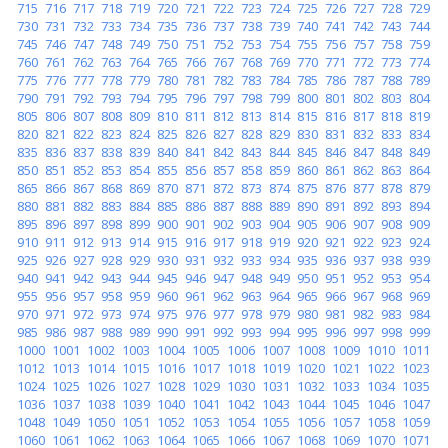
715
716
717
718
719
720
721
722
723
724
725
726
727
728
729
730
731
732
733
734
735
736
737
738
739
740
741
742
743
744
745
746
747
748
749
750
751
752
753
754
755
756
757
758
759
760
761
762
763
764
765
766
767
768
769
770
771
772
773
774
775
776
777
778
779
780
781
782
783
784
785
786
787
788
789
790
791
792
793
794
795
796
797
798
799
800
801
802
803
804
805
806
807
808
809
810
811
812
813
814
815
816
817
818
819
820
821
822
823
824
825
826
827
828
829
830
831
832
833
834
835
836
837
838
839
840
841
842
843
844
845
846
847
848
849
850
851
852
853
854
855
856
857
858
859
860
861
862
863
864
865
866
867
868
869
870
871
872
873
874
875
876
877
878
879
880
881
882
883
884
885
886
887
888
889
890
891
892
893
894
895
896
897
898
899
900
901
902
903
904
905
906
907
908
909
910
911
912
913
914
915
916
917
918
919
920
921
922
923
924
925
926
927
928
929
930
931
932
933
934
935
936
937
938
939
940
941
942
943
944
945
946
947
948
949
950
951
952
953
954
955
956
957
958
959
960
961
962
963
964
965
966
967
968
969
970
971
972
973
974
975
976
977
978
979
980
981
982
983
984
985
986
987
988
989
990
991
992
993
994
995
996
997
998
999
1000
1001
1002
1003
1004
1005
1006
1007
1008
1009
1010
1011
1012
1013
1014
1015
1016
1017
1018
1019
1020
1021
1022
1023
1024
1025
1026
1027
1028
1029
1030
1031
1032
1033
1034
1035
1036
1037
1038
1039
1040
1041
1042
1043
1044
1045
1046
1047
1048
1049
1050
1051
1052
1053
1054
1055
1056
1057
1058
1059
1060
1061
1062
1063
1064
1065
1066
1067
1068
1069
1070
1071