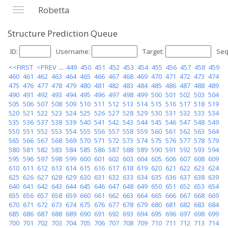
Robetta
Structure Prediction Queue
ID:
Username:
Target:
Seq
<<FIRST
<PREV
...
449
450
451
452
453
454
455
456
457
458
459
460
461
462
463
464
465
466
467
468
469
470
471
472
473
474
475
476
477
478
479
480
481
482
483
484
485
486
487
488
489
490
491
492
493
494
495
496
497
498
499
500
501
502
503
504
505
506
507
508
509
510
511
512
513
514
515
516
517
518
519
520
521
522
523
524
525
526
527
528
529
530
531
532
533
534
535
536
537
538
539
540
541
542
543
544
545
546
547
548
549
550
551
552
553
554
555
556
557
558
559
560
561
562
563
564
565
566
567
568
569
570
571
572
573
574
575
576
577
578
579
580
581
582
583
584
585
586
587
588
589
590
591
592
593
594
595
596
597
598
599
600
601
602
603
604
605
606
607
608
609
610
611
612
613
614
615
616
617
618
619
620
621
622
623
624
625
626
627
628
629
630
631
632
633
634
635
636
637
638
639
640
641
642
643
644
645
646
647
648
649
650
651
652
653
654
655
656
657
658
659
660
661
662
663
664
665
666
667
668
669
670
671
672
673
674
675
676
677
678
679
680
681
682
683
684
685
686
687
688
689
690
691
692
693
694
695
696
697
698
699
700
701
702
703
704
705
706
707
708
709
710
711
712
713
714