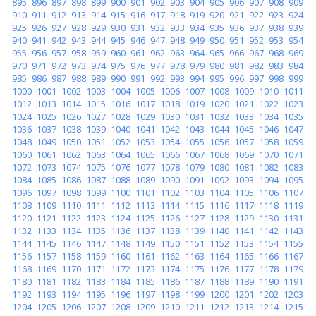
895
896
897
898
899
900
901
902
903
904
905
906
907
908
909
910
911
912
913
914
915
916
917
918
919
920
921
922
923
924
925
926
927
928
929
930
931
932
933
934
935
936
937
938
939
940
941
942
943
944
945
946
947
948
949
950
951
952
953
954
955
956
957
958
959
960
961
962
963
964
965
966
967
968
969
970
971
972
973
974
975
976
977
978
979
980
981
982
983
984
985
986
987
988
989
990
991
992
993
994
995
996
997
998
999
1000
1001
1002
1003
1004
1005
1006
1007
1008
1009
1010
1011
1012
1013
1014
1015
1016
1017
1018
1019
1020
1021
1022
1023
1024
1025
1026
1027
1028
1029
1030
1031
1032
1033
1034
1035
1036
1037
1038
1039
1040
1041
1042
1043
1044
1045
1046
1047
1048
1049
1050
1051
1052
1053
1054
1055
1056
1057
1058
1059
1060
1061
1062
1063
1064
1065
1066
1067
1068
1069
1070
1071
1072
1073
1074
1075
1076
1077
1078
1079
1080
1081
1082
1083
1084
1085
1086
1087
1088
1089
1090
1091
1092
1093
1094
1095
1096
1097
1098
1099
1100
1101
1102
1103
1104
1105
1106
1107
1108
1109
1110
1111
1112
1113
1114
1115
1116
1117
1118
1119
1120
1121
1122
1123
1124
1125
1126
1127
1128
1129
1130
1131
1132
1133
1134
1135
1136
1137
1138
1139
1140
1141
1142
1143
1144
1145
1146
1147
1148
1149
1150
1151
1152
1153
1154
1155
1156
1157
1158
1159
1160
1161
1162
1163
1164
1165
1166
1167
1168
1169
1170
1171
1172
1173
1174
1175
1176
1177
1178
1179
1180
1181
1182
1183
1184
1185
1186
1187
1188
1189
1190
1191
1192
1193
1194
1195
1196
1197
1198
1199
1200
1201
1202
1203
1204
1205
1206
1207
1208
1209
1210
1211
1212
1213
1214
1215