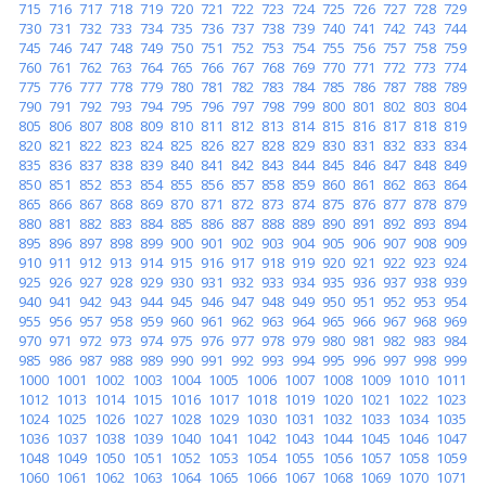
715
716
717
718
719
720
721
722
723
724
725
726
727
728
729
730
731
732
733
734
735
736
737
738
739
740
741
742
743
744
745
746
747
748
749
750
751
752
753
754
755
756
757
758
759
760
761
762
763
764
765
766
767
768
769
770
771
772
773
774
775
776
777
778
779
780
781
782
783
784
785
786
787
788
789
790
791
792
793
794
795
796
797
798
799
800
801
802
803
804
805
806
807
808
809
810
811
812
813
814
815
816
817
818
819
820
821
822
823
824
825
826
827
828
829
830
831
832
833
834
835
836
837
838
839
840
841
842
843
844
845
846
847
848
849
850
851
852
853
854
855
856
857
858
859
860
861
862
863
864
865
866
867
868
869
870
871
872
873
874
875
876
877
878
879
880
881
882
883
884
885
886
887
888
889
890
891
892
893
894
895
896
897
898
899
900
901
902
903
904
905
906
907
908
909
910
911
912
913
914
915
916
917
918
919
920
921
922
923
924
925
926
927
928
929
930
931
932
933
934
935
936
937
938
939
940
941
942
943
944
945
946
947
948
949
950
951
952
953
954
955
956
957
958
959
960
961
962
963
964
965
966
967
968
969
970
971
972
973
974
975
976
977
978
979
980
981
982
983
984
985
986
987
988
989
990
991
992
993
994
995
996
997
998
999
1000
1001
1002
1003
1004
1005
1006
1007
1008
1009
1010
1011
1012
1013
1014
1015
1016
1017
1018
1019
1020
1021
1022
1023
1024
1025
1026
1027
1028
1029
1030
1031
1032
1033
1034
1035
1036
1037
1038
1039
1040
1041
1042
1043
1044
1045
1046
1047
1048
1049
1050
1051
1052
1053
1054
1055
1056
1057
1058
1059
1060
1061
1062
1063
1064
1065
1066
1067
1068
1069
1070
1071