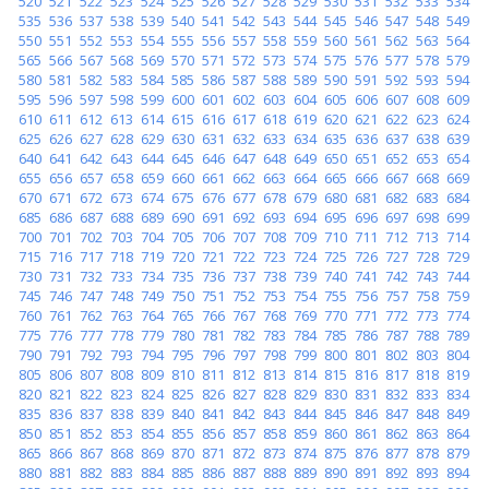
520
521
522
523
524
525
526
527
528
529
530
531
532
533
534
535
536
537
538
539
540
541
542
543
544
545
546
547
548
549
550
551
552
553
554
555
556
557
558
559
560
561
562
563
564
565
566
567
568
569
570
571
572
573
574
575
576
577
578
579
580
581
582
583
584
585
586
587
588
589
590
591
592
593
594
595
596
597
598
599
600
601
602
603
604
605
606
607
608
609
610
611
612
613
614
615
616
617
618
619
620
621
622
623
624
625
626
627
628
629
630
631
632
633
634
635
636
637
638
639
640
641
642
643
644
645
646
647
648
649
650
651
652
653
654
655
656
657
658
659
660
661
662
663
664
665
666
667
668
669
670
671
672
673
674
675
676
677
678
679
680
681
682
683
684
685
686
687
688
689
690
691
692
693
694
695
696
697
698
699
700
701
702
703
704
705
706
707
708
709
710
711
712
713
714
715
716
717
718
719
720
721
722
723
724
725
726
727
728
729
730
731
732
733
734
735
736
737
738
739
740
741
742
743
744
745
746
747
748
749
750
751
752
753
754
755
756
757
758
759
760
761
762
763
764
765
766
767
768
769
770
771
772
773
774
775
776
777
778
779
780
781
782
783
784
785
786
787
788
789
790
791
792
793
794
795
796
797
798
799
800
801
802
803
804
805
806
807
808
809
810
811
812
813
814
815
816
817
818
819
820
821
822
823
824
825
826
827
828
829
830
831
832
833
834
835
836
837
838
839
840
841
842
843
844
845
846
847
848
849
850
851
852
853
854
855
856
857
858
859
860
861
862
863
864
865
866
867
868
869
870
871
872
873
874
875
876
877
878
879
880
881
882
883
884
885
886
887
888
889
890
891
892
893
894