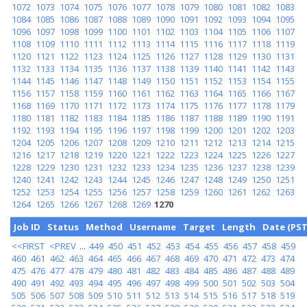
1072
1073
1074
1075
1076
1077
1078
1079
1080
1081
1082
1083
1084
1085
1086
1087
1088
1089
1090
1091
1092
1093
1094
1095
1096
1097
1098
1099
1100
1101
1102
1103
1104
1105
1106
1107
1108
1109
1110
1111
1112
1113
1114
1115
1116
1117
1118
1119
1120
1121
1122
1123
1124
1125
1126
1127
1128
1129
1130
1131
1132
1133
1134
1135
1136
1137
1138
1139
1140
1141
1142
1143
1144
1145
1146
1147
1148
1149
1150
1151
1152
1153
1154
1155
1156
1157
1158
1159
1160
1161
1162
1163
1164
1165
1166
1167
1168
1169
1170
1171
1172
1173
1174
1175
1176
1177
1178
1179
1180
1181
1182
1183
1184
1185
1186
1187
1188
1189
1190
1191
1192
1193
1194
1195
1196
1197
1198
1199
1200
1201
1202
1203
1204
1205
1206
1207
1208
1209
1210
1211
1212
1213
1214
1215
1216
1217
1218
1219
1220
1221
1222
1223
1224
1225
1226
1227
1228
1229
1230
1231
1232
1233
1234
1235
1236
1237
1238
1239
1240
1241
1242
1243
1244
1245
1246
1247
1248
1249
1250
1251
1252
1253
1254
1255
1256
1257
1258
1259
1260
1261
1262
1263
1264
1265
1266
1267
1268
1269
1270
Job ID
Status
Method
Username
Target
Length
Date (PST
<<FIRST
<PREV
...
449
450
451
452
453
454
455
456
457
458
459
460
461
462
463
464
465
466
467
468
469
470
471
472
473
474
475
476
477
478
479
480
481
482
483
484
485
486
487
488
489
490
491
492
493
494
495
496
497
498
499
500
501
502
503
504
505
506
507
508
509
510
511
512
513
514
515
516
517
518
519