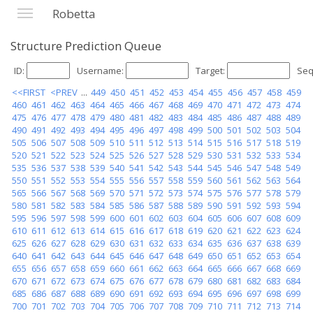
Robetta
Structure Prediction Queue
ID:
Username:
Target:
Seq
<<FIRST
<PREV
...
449
450
451
452
453
454
455
456
457
458
459
460
461
462
463
464
465
466
467
468
469
470
471
472
473
474
475
476
477
478
479
480
481
482
483
484
485
486
487
488
489
490
491
492
493
494
495
496
497
498
499
500
501
502
503
504
505
506
507
508
509
510
511
512
513
514
515
516
517
518
519
520
521
522
523
524
525
526
527
528
529
530
531
532
533
534
535
536
537
538
539
540
541
542
543
544
545
546
547
548
549
550
551
552
553
554
555
556
557
558
559
560
561
562
563
564
565
566
567
568
569
570
571
572
573
574
575
576
577
578
579
580
581
582
583
584
585
586
587
588
589
590
591
592
593
594
595
596
597
598
599
600
601
602
603
604
605
606
607
608
609
610
611
612
613
614
615
616
617
618
619
620
621
622
623
624
625
626
627
628
629
630
631
632
633
634
635
636
637
638
639
640
641
642
643
644
645
646
647
648
649
650
651
652
653
654
655
656
657
658
659
660
661
662
663
664
665
666
667
668
669
670
671
672
673
674
675
676
677
678
679
680
681
682
683
684
685
686
687
688
689
690
691
692
693
694
695
696
697
698
699
700
701
702
703
704
705
706
707
708
709
710
711
712
713
714