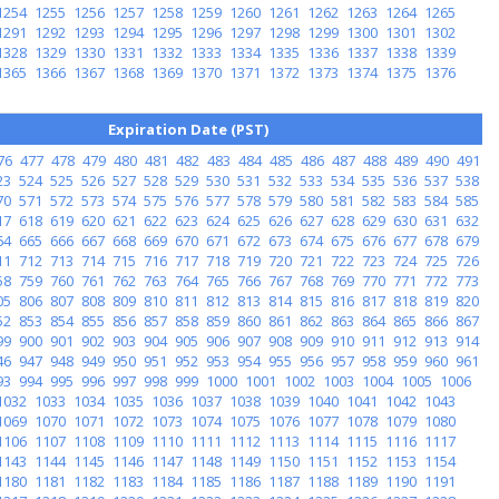
1254
1255
1256
1257
1258
1259
1260
1261
1262
1263
1264
1265
1291
1292
1293
1294
1295
1296
1297
1298
1299
1300
1301
1302
1328
1329
1330
1331
1332
1333
1334
1335
1336
1337
1338
1339
1365
1366
1367
1368
1369
1370
1371
1372
1373
1374
1375
1376
Expiration Date (PST)
76
477
478
479
480
481
482
483
484
485
486
487
488
489
490
491
23
524
525
526
527
528
529
530
531
532
533
534
535
536
537
538
70
571
572
573
574
575
576
577
578
579
580
581
582
583
584
585
17
618
619
620
621
622
623
624
625
626
627
628
629
630
631
632
64
665
666
667
668
669
670
671
672
673
674
675
676
677
678
679
11
712
713
714
715
716
717
718
719
720
721
722
723
724
725
726
58
759
760
761
762
763
764
765
766
767
768
769
770
771
772
773
05
806
807
808
809
810
811
812
813
814
815
816
817
818
819
820
52
853
854
855
856
857
858
859
860
861
862
863
864
865
866
867
99
900
901
902
903
904
905
906
907
908
909
910
911
912
913
914
46
947
948
949
950
951
952
953
954
955
956
957
958
959
960
961
93
994
995
996
997
998
999
1000
1001
1002
1003
1004
1005
1006
1032
1033
1034
1035
1036
1037
1038
1039
1040
1041
1042
1043
1069
1070
1071
1072
1073
1074
1075
1076
1077
1078
1079
1080
1106
1107
1108
1109
1110
1111
1112
1113
1114
1115
1116
1117
1143
1144
1145
1146
1147
1148
1149
1150
1151
1152
1153
1154
1180
1181
1182
1183
1184
1185
1186
1187
1188
1189
1190
1191