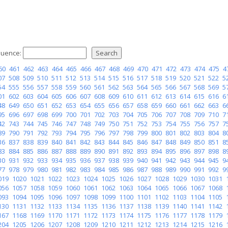
uence:
60
461
462
463
464
465
466
467
468
469
470
471
472
473
474
475
4
07
508
509
510
511
512
513
514
515
516
517
518
519
520
521
522
5
54
555
556
557
558
559
560
561
562
563
564
565
566
567
568
569
5
01
602
603
604
605
606
607
608
609
610
611
612
613
614
615
616
6
48
649
650
651
652
653
654
655
656
657
658
659
660
661
662
663
6
95
696
697
698
699
700
701
702
703
704
705
706
707
708
709
710
7
42
743
744
745
746
747
748
749
750
751
752
753
754
755
756
757
7
89
790
791
792
793
794
795
796
797
798
799
800
801
802
803
804
8
36
837
838
839
840
841
842
843
844
845
846
847
848
849
850
851
8
83
884
885
886
887
888
889
890
891
892
893
894
895
896
897
898
8
30
931
932
933
934
935
936
937
938
939
940
941
942
943
944
945
9
77
978
979
980
981
982
983
984
985
986
987
988
989
990
991
992
9
019
1020
1021
1022
1023
1024
1025
1026
1027
1028
1029
1030
1031
056
1057
1058
1059
1060
1061
1062
1063
1064
1065
1066
1067
1068
093
1094
1095
1096
1097
1098
1099
1100
1101
1102
1103
1104
1105
130
1131
1132
1133
1134
1135
1136
1137
1138
1139
1140
1141
1142
167
1168
1169
1170
1171
1172
1173
1174
1175
1176
1177
1178
1179
204
1205
1206
1207
1208
1209
1210
1211
1212
1213
1214
1215
1216