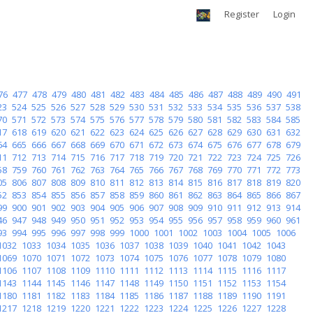
Register
Login
76
477
478
479
480
481
482
483
484
485
486
487
488
489
490
491
23
524
525
526
527
528
529
530
531
532
533
534
535
536
537
538
70
571
572
573
574
575
576
577
578
579
580
581
582
583
584
585
17
618
619
620
621
622
623
624
625
626
627
628
629
630
631
632
64
665
666
667
668
669
670
671
672
673
674
675
676
677
678
679
11
712
713
714
715
716
717
718
719
720
721
722
723
724
725
726
58
759
760
761
762
763
764
765
766
767
768
769
770
771
772
773
05
806
807
808
809
810
811
812
813
814
815
816
817
818
819
820
52
853
854
855
856
857
858
859
860
861
862
863
864
865
866
867
99
900
901
902
903
904
905
906
907
908
909
910
911
912
913
914
46
947
948
949
950
951
952
953
954
955
956
957
958
959
960
961
93
994
995
996
997
998
999
1000
1001
1002
1003
1004
1005
1006
1032
1033
1034
1035
1036
1037
1038
1039
1040
1041
1042
1043
1069
1070
1071
1072
1073
1074
1075
1076
1077
1078
1079
1080
1106
1107
1108
1109
1110
1111
1112
1113
1114
1115
1116
1117
1143
1144
1145
1146
1147
1148
1149
1150
1151
1152
1153
1154
1180
1181
1182
1183
1184
1185
1186
1187
1188
1189
1190
1191
1217
1218
1219
1220
1221
1222
1223
1224
1225
1226
1227
1228