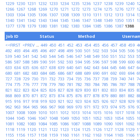
1229
1230
1231
1232
1233
1234
1235
1236
1237
1238
1239
1240
1
1266
1267
1268
1269
1270
1271
1272
1273
1274
1275
1276
1277
1
1303
1304
1305
1306
1307
1308
1309
1310
1311
1312
1313
1314
1
1340
1341
1342
1343
1344
1345
1346
1347
1348
1349
1350
1351
1
1377
1378
1379
1380
1381
1382
1383
1384
1385
1386
1387
1388
Job ID
Status
Method
Userna
<<FIRST
<PREV
...
449
450
451
452
453
454
455
456
457
458
459
4
492
493
494
495
496
497
498
499
500
501
502
503
504
505
506
5
539
540
541
542
543
544
545
546
547
548
549
550
551
552
553
5
586
587
588
589
590
591
592
593
594
595
596
597
598
599
600
6
633
634
635
636
637
638
639
640
641
642
643
644
645
646
647
6
680
681
682
683
684
685
686
687
688
689
690
691
692
693
694
6
727
728
729
730
731
732
733
734
735
736
737
738
739
740
741
7
774
775
776
777
778
779
780
781
782
783
784
785
786
787
788
7
821
822
823
824
825
826
827
828
829
830
831
832
833
834
835
8
868
869
870
871
872
873
874
875
876
877
878
879
880
881
882
8
915
916
917
918
919
920
921
922
923
924
925
926
927
928
929
9
962
963
964
965
966
967
968
969
970
971
972
973
974
975
976
9
1007
1008
1009
1010
1011
1012
1013
1014
1015
1016
1017
1018
1
1044
1045
1046
1047
1048
1049
1050
1051
1052
1053
1054
1055
1
1081
1082
1083
1084
1085
1086
1087
1088
1089
1090
1091
1092
1
1118
1119
1120
1121
1122
1123
1124
1125
1126
1127
1128
1129
1
1155
1156
1157
1158
1159
1160
1161
1162
1163
1164
1165
1166
1