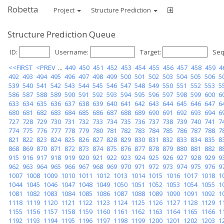
Robetta
Project
Structure Prediction
Structure Prediction Queue
ID:
Username:
Target:
Seq
<<FIRST
<PREV
...
449
450
451
452
453
454
455
456
457
458
459
4
492
493
494
495
496
497
498
499
500
501
502
503
504
505
506
5
539
540
541
542
543
544
545
546
547
548
549
550
551
552
553
5
586
587
588
589
590
591
592
593
594
595
596
597
598
599
600
6
633
634
635
636
637
638
639
640
641
642
643
644
645
646
647
6
680
681
682
683
684
685
686
687
688
689
690
691
692
693
694
6
727
728
729
730
731
732
733
734
735
736
737
738
739
740
741
7
774
775
776
777
778
779
780
781
782
783
784
785
786
787
788
7
821
822
823
824
825
826
827
828
829
830
831
832
833
834
835
8
868
869
870
871
872
873
874
875
876
877
878
879
880
881
882
8
915
916
917
918
919
920
921
922
923
924
925
926
927
928
929
9
962
963
964
965
966
967
968
969
970
971
972
973
974
975
976
9
1007
1008
1009
1010
1011
1012
1013
1014
1015
1016
1017
1018
1
1044
1045
1046
1047
1048
1049
1050
1051
1052
1053
1054
1055
1
1081
1082
1083
1084
1085
1086
1087
1088
1089
1090
1091
1092
1
1118
1119
1120
1121
1122
1123
1124
1125
1126
1127
1128
1129
1
1155
1156
1157
1158
1159
1160
1161
1162
1163
1164
1165
1166
1
1192
1193
1194
1195
1196
1197
1198
1199
1200
1201
1202
1203
1