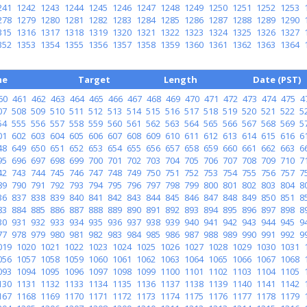
241
1242
1243
1244
1245
1246
1247
1248
1249
1250
1251
1252
1253
278
1279
1280
1281
1282
1283
1284
1285
1286
1287
1288
1289
1290
315
1316
1317
1318
1319
1320
1321
1322
1323
1324
1325
1326
1327
352
1353
1354
1355
1356
1357
1358
1359
1360
1361
1362
1363
1364
me
Target
Length
Date (PST)
60
461
462
463
464
465
466
467
468
469
470
471
472
473
474
475
4
07
508
509
510
511
512
513
514
515
516
517
518
519
520
521
522
5
54
555
556
557
558
559
560
561
562
563
564
565
566
567
568
569
5
01
602
603
604
605
606
607
608
609
610
611
612
613
614
615
616
6
48
649
650
651
652
653
654
655
656
657
658
659
660
661
662
663
6
95
696
697
698
699
700
701
702
703
704
705
706
707
708
709
710
7
42
743
744
745
746
747
748
749
750
751
752
753
754
755
756
757
7
89
790
791
792
793
794
795
796
797
798
799
800
801
802
803
804
8
36
837
838
839
840
841
842
843
844
845
846
847
848
849
850
851
8
83
884
885
886
887
888
889
890
891
892
893
894
895
896
897
898
8
30
931
932
933
934
935
936
937
938
939
940
941
942
943
944
945
9
77
978
979
980
981
982
983
984
985
986
987
988
989
990
991
992
9
019
1020
1021
1022
1023
1024
1025
1026
1027
1028
1029
1030
1031
056
1057
1058
1059
1060
1061
1062
1063
1064
1065
1066
1067
1068
093
1094
1095
1096
1097
1098
1099
1100
1101
1102
1103
1104
1105
130
1131
1132
1133
1134
1135
1136
1137
1138
1139
1140
1141
1142
167
1168
1169
1170
1171
1172
1173
1174
1175
1176
1177
1178
1179