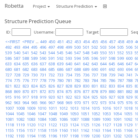
Robetta
Project
Structure Prediction
Structure Prediction Queue
ID:
Username:
Target:
Seq
<<FIRST
<PREV
...
449
450
451
452
453
454
455
456
457
458
459
4
492
493
494
495
496
497
498
499
500
501
502
503
504
505
506
5
539
540
541
542
543
544
545
546
547
548
549
550
551
552
553
5
586
587
588
589
590
591
592
593
594
595
596
597
598
599
600
6
633
634
635
636
637
638
639
640
641
642
643
644
645
646
647
6
680
681
682
683
684
685
686
687
688
689
690
691
692
693
694
6
727
728
729
730
731
732
733
734
735
736
737
738
739
740
741
7
774
775
776
777
778
779
780
781
782
783
784
785
786
787
788
7
821
822
823
824
825
826
827
828
829
830
831
832
833
834
835
8
868
869
870
871
872
873
874
875
876
877
878
879
880
881
882
8
915
916
917
918
919
920
921
922
923
924
925
926
927
928
929
9
962
963
964
965
966
967
968
969
970
971
972
973
974
975
976
9
1007
1008
1009
1010
1011
1012
1013
1014
1015
1016
1017
1018
1
1044
1045
1046
1047
1048
1049
1050
1051
1052
1053
1054
1055
1
1081
1082
1083
1084
1085
1086
1087
1088
1089
1090
1091
1092
1
1118
1119
1120
1121
1122
1123
1124
1125
1126
1127
1128
1129
1
1155
1156
1157
1158
1159
1160
1161
1162
1163
1164
1165
1166
1
1192
1193
1194
1195
1196
1197
1198
1199
1200
1201
1202
1203
1