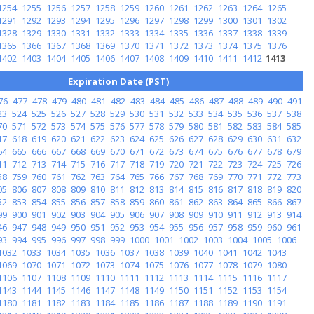
1254
1255
1256
1257
1258
1259
1260
1261
1262
1263
1264
1265
1291
1292
1293
1294
1295
1296
1297
1298
1299
1300
1301
1302
1328
1329
1330
1331
1332
1333
1334
1335
1336
1337
1338
1339
1365
1366
1367
1368
1369
1370
1371
1372
1373
1374
1375
1376
1402
1403
1404
1405
1406
1407
1408
1409
1410
1411
1412
1413
Expiration Date (PST)
76
477
478
479
480
481
482
483
484
485
486
487
488
489
490
491
23
524
525
526
527
528
529
530
531
532
533
534
535
536
537
538
70
571
572
573
574
575
576
577
578
579
580
581
582
583
584
585
17
618
619
620
621
622
623
624
625
626
627
628
629
630
631
632
64
665
666
667
668
669
670
671
672
673
674
675
676
677
678
679
11
712
713
714
715
716
717
718
719
720
721
722
723
724
725
726
58
759
760
761
762
763
764
765
766
767
768
769
770
771
772
773
05
806
807
808
809
810
811
812
813
814
815
816
817
818
819
820
52
853
854
855
856
857
858
859
860
861
862
863
864
865
866
867
99
900
901
902
903
904
905
906
907
908
909
910
911
912
913
914
46
947
948
949
950
951
952
953
954
955
956
957
958
959
960
961
93
994
995
996
997
998
999
1000
1001
1002
1003
1004
1005
1006
1032
1033
1034
1035
1036
1037
1038
1039
1040
1041
1042
1043
1069
1070
1071
1072
1073
1074
1075
1076
1077
1078
1079
1080
1106
1107
1108
1109
1110
1111
1112
1113
1114
1115
1116
1117
1143
1144
1145
1146
1147
1148
1149
1150
1151
1152
1153
1154
1180
1181
1182
1183
1184
1185
1186
1187
1188
1189
1190
1191