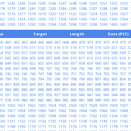
241
1242
1243
1244
1245
1246
1247
1248
1249
1250
1251
1252
1253
278
1279
1280
1281
1282
1283
1284
1285
1286
1287
1288
1289
1290
315
1316
1317
1318
1319
1320
1321
1322
1323
1324
1325
1326
1327
352
1353
1354
1355
1356
1357
1358
1359
1360
1361
1362
1363
1364
389
1390
1391
1392
1393
1394
1395
1396
1397
1398
1399
1400
1401
me
Target
Length
Date (PST)
60
461
462
463
464
465
466
467
468
469
470
471
472
473
474
475
4
07
508
509
510
511
512
513
514
515
516
517
518
519
520
521
522
5
54
555
556
557
558
559
560
561
562
563
564
565
566
567
568
569
5
01
602
603
604
605
606
607
608
609
610
611
612
613
614
615
616
6
48
649
650
651
652
653
654
655
656
657
658
659
660
661
662
663
6
95
696
697
698
699
700
701
702
703
704
705
706
707
708
709
710
7
42
743
744
745
746
747
748
749
750
751
752
753
754
755
756
757
7
89
790
791
792
793
794
795
796
797
798
799
800
801
802
803
804
8
36
837
838
839
840
841
842
843
844
845
846
847
848
849
850
851
8
83
884
885
886
887
888
889
890
891
892
893
894
895
896
897
898
8
30
931
932
933
934
935
936
937
938
939
940
941
942
943
944
945
9
77
978
979
980
981
982
983
984
985
986
987
988
989
990
991
992
9
019
1020
1021
1022
1023
1024
1025
1026
1027
1028
1029
1030
1031
056
1057
1058
1059
1060
1061
1062
1063
1064
1065
1066
1067
1068
093
1094
1095
1096
1097
1098
1099
1100
1101
1102
1103
1104
1105
130
1131
1132
1133
1134
1135
1136
1137
1138
1139
1140
1141
1142
167
1168
1169
1170
1171
1172
1173
1174
1175
1176
1177
1178
1179