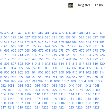
Register
Login
76
477
478
479
480
481
482
483
484
485
486
487
488
489
490
491
23
524
525
526
527
528
529
530
531
532
533
534
535
536
537
538
70
571
572
573
574
575
576
577
578
579
580
581
582
583
584
585
17
618
619
620
621
622
623
624
625
626
627
628
629
630
631
632
64
665
666
667
668
669
670
671
672
673
674
675
676
677
678
679
11
712
713
714
715
716
717
718
719
720
721
722
723
724
725
726
58
759
760
761
762
763
764
765
766
767
768
769
770
771
772
773
05
806
807
808
809
810
811
812
813
814
815
816
817
818
819
820
52
853
854
855
856
857
858
859
860
861
862
863
864
865
866
867
99
900
901
902
903
904
905
906
907
908
909
910
911
912
913
914
46
947
948
949
950
951
952
953
954
955
956
957
958
959
960
961
93
994
995
996
997
998
999
1000
1001
1002
1003
1004
1005
1006
1032
1033
1034
1035
1036
1037
1038
1039
1040
1041
1042
1043
1069
1070
1071
1072
1073
1074
1075
1076
1077
1078
1079
1080
1106
1107
1108
1109
1110
1111
1112
1113
1114
1115
1116
1117
1143
1144
1145
1146
1147
1148
1149
1150
1151
1152
1153
1154
1180
1181
1182
1183
1184
1185
1186
1187
1188
1189
1190
1191
1217
1218
1219
1220
1221
1222
1223
1224
1225
1226
1227
1228