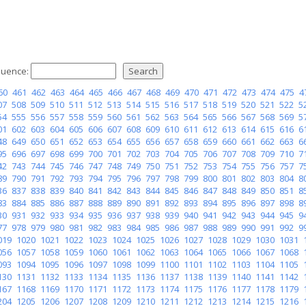
uence:
60
461
462
463
464
465
466
467
468
469
470
471
472
473
474
475
4
07
508
509
510
511
512
513
514
515
516
517
518
519
520
521
522
5
54
555
556
557
558
559
560
561
562
563
564
565
566
567
568
569
5
01
602
603
604
605
606
607
608
609
610
611
612
613
614
615
616
6
48
649
650
651
652
653
654
655
656
657
658
659
660
661
662
663
6
95
696
697
698
699
700
701
702
703
704
705
706
707
708
709
710
7
42
743
744
745
746
747
748
749
750
751
752
753
754
755
756
757
7
89
790
791
792
793
794
795
796
797
798
799
800
801
802
803
804
8
36
837
838
839
840
841
842
843
844
845
846
847
848
849
850
851
8
83
884
885
886
887
888
889
890
891
892
893
894
895
896
897
898
8
30
931
932
933
934
935
936
937
938
939
940
941
942
943
944
945
9
77
978
979
980
981
982
983
984
985
986
987
988
989
990
991
992
9
019
1020
1021
1022
1023
1024
1025
1026
1027
1028
1029
1030
1031
056
1057
1058
1059
1060
1061
1062
1063
1064
1065
1066
1067
1068
093
1094
1095
1096
1097
1098
1099
1100
1101
1102
1103
1104
1105
130
1131
1132
1133
1134
1135
1136
1137
1138
1139
1140
1141
1142
167
1168
1169
1170
1171
1172
1173
1174
1175
1176
1177
1178
1179
204
1205
1206
1207
1208
1209
1210
1211
1212
1213
1214
1215
1216