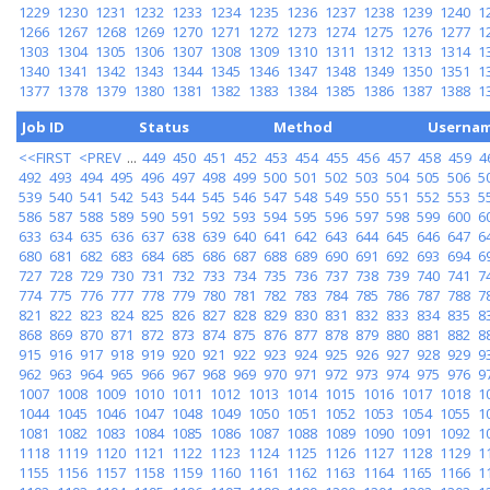
1229
1230
1231
1232
1233
1234
1235
1236
1237
1238
1239
1240
1
1266
1267
1268
1269
1270
1271
1272
1273
1274
1275
1276
1277
1
1303
1304
1305
1306
1307
1308
1309
1310
1311
1312
1313
1314
1
1340
1341
1342
1343
1344
1345
1346
1347
1348
1349
1350
1351
1
1377
1378
1379
1380
1381
1382
1383
1384
1385
1386
1387
1388
1
Job ID
Status
Method
Userna
<<FIRST
<PREV
...
449
450
451
452
453
454
455
456
457
458
459
4
492
493
494
495
496
497
498
499
500
501
502
503
504
505
506
5
539
540
541
542
543
544
545
546
547
548
549
550
551
552
553
5
586
587
588
589
590
591
592
593
594
595
596
597
598
599
600
6
633
634
635
636
637
638
639
640
641
642
643
644
645
646
647
6
680
681
682
683
684
685
686
687
688
689
690
691
692
693
694
6
727
728
729
730
731
732
733
734
735
736
737
738
739
740
741
7
774
775
776
777
778
779
780
781
782
783
784
785
786
787
788
7
821
822
823
824
825
826
827
828
829
830
831
832
833
834
835
8
868
869
870
871
872
873
874
875
876
877
878
879
880
881
882
8
915
916
917
918
919
920
921
922
923
924
925
926
927
928
929
9
962
963
964
965
966
967
968
969
970
971
972
973
974
975
976
9
1007
1008
1009
1010
1011
1012
1013
1014
1015
1016
1017
1018
1
1044
1045
1046
1047
1048
1049
1050
1051
1052
1053
1054
1055
1
1081
1082
1083
1084
1085
1086
1087
1088
1089
1090
1091
1092
1
1118
1119
1120
1121
1122
1123
1124
1125
1126
1127
1128
1129
1
1155
1156
1157
1158
1159
1160
1161
1162
1163
1164
1165
1166
1