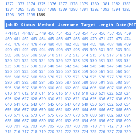
1372
1373
1374
1375
1376
1377
1378
1379
1380
1381
1382
1383
1384
1385
1386
1387
1388
1389
1390
1391
1392
1393
1394
1395
1396
1397
1398
1399
Job ID
Status
Method
Username
Target
Length
Date (PST
<<FIRST
<PREV
...
449
450
451
452
453
454
455
456
457
458
459
460
461
462
463
464
465
466
467
468
469
470
471
472
473
474
475
476
477
478
479
480
481
482
483
484
485
486
487
488
489
490
491
492
493
494
495
496
497
498
499
500
501
502
503
504
505
506
507
508
509
510
511
512
513
514
515
516
517
518
519
520
521
522
523
524
525
526
527
528
529
530
531
532
533
534
535
536
537
538
539
540
541
542
543
544
545
546
547
548
549
550
551
552
553
554
555
556
557
558
559
560
561
562
563
564
565
566
567
568
569
570
571
572
573
574
575
576
577
578
579
580
581
582
583
584
585
586
587
588
589
590
591
592
593
594
595
596
597
598
599
600
601
602
603
604
605
606
607
608
609
610
611
612
613
614
615
616
617
618
619
620
621
622
623
624
625
626
627
628
629
630
631
632
633
634
635
636
637
638
639
640
641
642
643
644
645
646
647
648
649
650
651
652
653
654
655
656
657
658
659
660
661
662
663
664
665
666
667
668
669
670
671
672
673
674
675
676
677
678
679
680
681
682
683
684
685
686
687
688
689
690
691
692
693
694
695
696
697
698
699
700
701
702
703
704
705
706
707
708
709
710
711
712
713
714
715
716
717
718
719
720
721
722
723
724
725
726
727
728
729