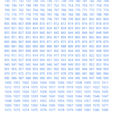
730
731
732
733
734
735
736
737
738
739
740
741
742
743
744
745
746
747
748
749
750
751
752
753
754
755
756
757
758
759
760
761
762
763
764
765
766
767
768
769
770
771
772
773
774
775
776
777
778
779
780
781
782
783
784
785
786
787
788
789
790
791
792
793
794
795
796
797
798
799
800
801
802
803
804
805
806
807
808
809
810
811
812
813
814
815
816
817
818
819
820
821
822
823
824
825
826
827
828
829
830
831
832
833
834
835
836
837
838
839
840
841
842
843
844
845
846
847
848
849
850
851
852
853
854
855
856
857
858
859
860
861
862
863
864
865
866
867
868
869
870
871
872
873
874
875
876
877
878
879
880
881
882
883
884
885
886
887
888
889
890
891
892
893
894
895
896
897
898
899
900
901
902
903
904
905
906
907
908
909
910
911
912
913
914
915
916
917
918
919
920
921
922
923
924
925
926
927
928
929
930
931
932
933
934
935
936
937
938
939
940
941
942
943
944
945
946
947
948
949
950
951
952
953
954
955
956
957
958
959
960
961
962
963
964
965
966
967
968
969
970
971
972
973
974
975
976
977
978
979
980
981
982
983
984
985
986
987
988
989
990
991
992
993
994
995
996
997
998
999
1000
1001
1002
1003
1004
1005
1006
1007
1008
1009
1010
1011
1012
1013
1014
1015
1016
1017
1018
1019
1020
1021
1022
1023
1024
1025
1026
1027
1028
1029
1030
1031
1032
1033
1034
1035
1036
1037
1038
1039
1040
1041
1042
1043
1044
1045
1046
1047
1048
1049
1050
1051
1052
1053
1054
1055
1056
1057
1058
1059
1060
1061
1062
1063
1064
1065
1066
1067
1068
1069
1070
1071
1072
1073
1074
1075
1076
1077
1078
1079
1080
1081
1082
1083