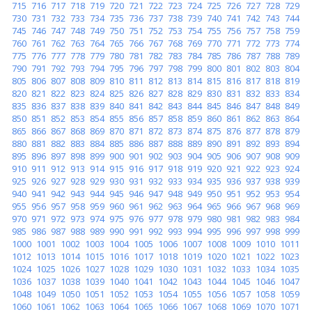
715
716
717
718
719
720
721
722
723
724
725
726
727
728
729
730
731
732
733
734
735
736
737
738
739
740
741
742
743
744
745
746
747
748
749
750
751
752
753
754
755
756
757
758
759
760
761
762
763
764
765
766
767
768
769
770
771
772
773
774
775
776
777
778
779
780
781
782
783
784
785
786
787
788
789
790
791
792
793
794
795
796
797
798
799
800
801
802
803
804
805
806
807
808
809
810
811
812
813
814
815
816
817
818
819
820
821
822
823
824
825
826
827
828
829
830
831
832
833
834
835
836
837
838
839
840
841
842
843
844
845
846
847
848
849
850
851
852
853
854
855
856
857
858
859
860
861
862
863
864
865
866
867
868
869
870
871
872
873
874
875
876
877
878
879
880
881
882
883
884
885
886
887
888
889
890
891
892
893
894
895
896
897
898
899
900
901
902
903
904
905
906
907
908
909
910
911
912
913
914
915
916
917
918
919
920
921
922
923
924
925
926
927
928
929
930
931
932
933
934
935
936
937
938
939
940
941
942
943
944
945
946
947
948
949
950
951
952
953
954
955
956
957
958
959
960
961
962
963
964
965
966
967
968
969
970
971
972
973
974
975
976
977
978
979
980
981
982
983
984
985
986
987
988
989
990
991
992
993
994
995
996
997
998
999
1000
1001
1002
1003
1004
1005
1006
1007
1008
1009
1010
1011
1012
1013
1014
1015
1016
1017
1018
1019
1020
1021
1022
1023
1024
1025
1026
1027
1028
1029
1030
1031
1032
1033
1034
1035
1036
1037
1038
1039
1040
1041
1042
1043
1044
1045
1046
1047
1048
1049
1050
1051
1052
1053
1054
1055
1056
1057
1058
1059
1060
1061
1062
1063
1064
1065
1066
1067
1068
1069
1070
1071