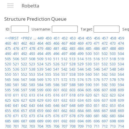
Robetta
Structure Prediction Queue
ID:
Username:
Target:
Seq
<<FIRST
<PREV
...
449
450
451
452
453
454
455
456
457
458
459
460
461
462
463
464
465
466
467
468
469
470
471
472
473
474
475
476
477
478
479
480
481
482
483
484
485
486
487
488
489
490
491
492
493
494
495
496
497
498
499
500
501
502
503
504
505
506
507
508
509
510
511
512
513
514
515
516
517
518
519
520
521
522
523
524
525
526
527
528
529
530
531
532
533
534
535
536
537
538
539
540
541
542
543
544
545
546
547
548
549
550
551
552
553
554
555
556
557
558
559
560
561
562
563
564
565
566
567
568
569
570
571
572
573
574
575
576
577
578
579
580
581
582
583
584
585
586
587
588
589
590
591
592
593
594
595
596
597
598
599
600
601
602
603
604
605
606
607
608
609
610
611
612
613
614
615
616
617
618
619
620
621
622
623
624
625
626
627
628
629
630
631
632
633
634
635
636
637
638
639
640
641
642
643
644
645
646
647
648
649
650
651
652
653
654
655
656
657
658
659
660
661
662
663
664
665
666
667
668
669
670
671
672
673
674
675
676
677
678
679
680
681
682
683
684
685
686
687
688
689
690
691
692
693
694
695
696
697
698
699
700
701
702
703
704
705
706
707
708
709
710
711
712
713
714