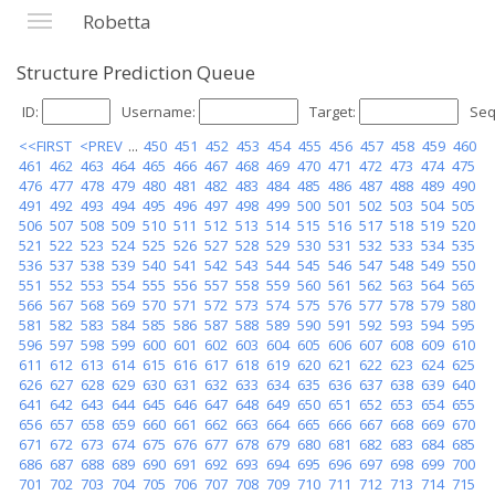
Robetta
Structure Prediction Queue
ID:
Username:
Target:
Seq
<<FIRST
<PREV
...
450
451
452
453
454
455
456
457
458
459
460
461
462
463
464
465
466
467
468
469
470
471
472
473
474
475
476
477
478
479
480
481
482
483
484
485
486
487
488
489
490
491
492
493
494
495
496
497
498
499
500
501
502
503
504
505
506
507
508
509
510
511
512
513
514
515
516
517
518
519
520
521
522
523
524
525
526
527
528
529
530
531
532
533
534
535
536
537
538
539
540
541
542
543
544
545
546
547
548
549
550
551
552
553
554
555
556
557
558
559
560
561
562
563
564
565
566
567
568
569
570
571
572
573
574
575
576
577
578
579
580
581
582
583
584
585
586
587
588
589
590
591
592
593
594
595
596
597
598
599
600
601
602
603
604
605
606
607
608
609
610
611
612
613
614
615
616
617
618
619
620
621
622
623
624
625
626
627
628
629
630
631
632
633
634
635
636
637
638
639
640
641
642
643
644
645
646
647
648
649
650
651
652
653
654
655
656
657
658
659
660
661
662
663
664
665
666
667
668
669
670
671
672
673
674
675
676
677
678
679
680
681
682
683
684
685
686
687
688
689
690
691
692
693
694
695
696
697
698
699
700
701
702
703
704
705
706
707
708
709
710
711
712
713
714
715