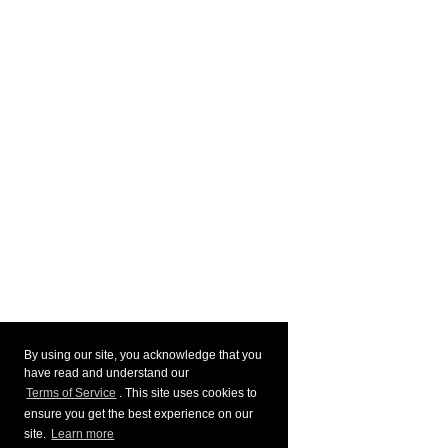
By using our site, you acknowledge that you
have read and understand our
Terms of Service
. This site uses cookies to
ensure you get the best experience on our
site.
Learn more