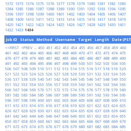
1372
1373
1374
1375
1376
1377
1378
1379
1380
1381
1382
1383
1384
1385
1386
1387
1388
1389
1390
1391
1392
1393
1394
1395
1396
1397
1398
1399
1400
1401
1402
1403
1404
1405
1406
1407
1408
1409
1410
1411
1412
1413
1414
1415
1416
1417
1418
1419
1420
1421
1422
1423
1424
1425
1426
1427
1428
1429
1430
1431
1432
1433
1434
Job ID
Status
Method
Username
Target
Length
Date (PST
<<FIRST
<PREV
...
450
451
452
453
454
455
456
457
458
459
460
461
462
463
464
465
466
467
468
469
470
471
472
473
474
475
476
477
478
479
480
481
482
483
484
485
486
487
488
489
490
491
492
493
494
495
496
497
498
499
500
501
502
503
504
505
506
507
508
509
510
511
512
513
514
515
516
517
518
519
520
521
522
523
524
525
526
527
528
529
530
531
532
533
534
535
536
537
538
539
540
541
542
543
544
545
546
547
548
549
550
551
552
553
554
555
556
557
558
559
560
561
562
563
564
565
566
567
568
569
570
571
572
573
574
575
576
577
578
579
580
581
582
583
584
585
586
587
588
589
590
591
592
593
594
595
596
597
598
599
600
601
602
603
604
605
606
607
608
609
610
611
612
613
614
615
616
617
618
619
620
621
622
623
624
625
626
627
628
629
630
631
632
633
634
635
636
637
638
639
640
641
642
643
644
645
646
647
648
649
650
651
652
653
654
655
656
657
658
659
660
661
662
663
664
665
666
667
668
669
670
671
672
673
674
675
676
677
678
679
680
681
682
683
684
685