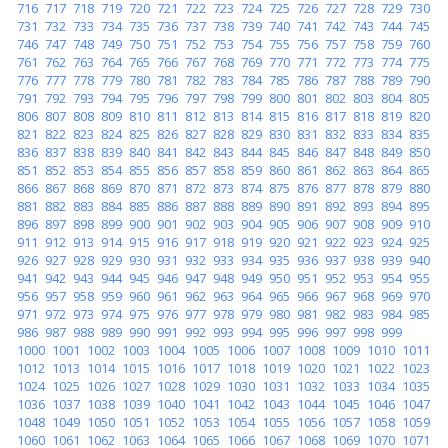
716
717
718
719
720
721
722
723
724
725
726
727
728
729
730
731
732
733
734
735
736
737
738
739
740
741
742
743
744
745
746
747
748
749
750
751
752
753
754
755
756
757
758
759
760
761
762
763
764
765
766
767
768
769
770
771
772
773
774
775
776
777
778
779
780
781
782
783
784
785
786
787
788
789
790
791
792
793
794
795
796
797
798
799
800
801
802
803
804
805
806
807
808
809
810
811
812
813
814
815
816
817
818
819
820
821
822
823
824
825
826
827
828
829
830
831
832
833
834
835
836
837
838
839
840
841
842
843
844
845
846
847
848
849
850
851
852
853
854
855
856
857
858
859
860
861
862
863
864
865
866
867
868
869
870
871
872
873
874
875
876
877
878
879
880
881
882
883
884
885
886
887
888
889
890
891
892
893
894
895
896
897
898
899
900
901
902
903
904
905
906
907
908
909
910
911
912
913
914
915
916
917
918
919
920
921
922
923
924
925
926
927
928
929
930
931
932
933
934
935
936
937
938
939
940
941
942
943
944
945
946
947
948
949
950
951
952
953
954
955
956
957
958
959
960
961
962
963
964
965
966
967
968
969
970
971
972
973
974
975
976
977
978
979
980
981
982
983
984
985
986
987
988
989
990
991
992
993
994
995
996
997
998
999
1000
1001
1002
1003
1004
1005
1006
1007
1008
1009
1010
1011
1012
1013
1014
1015
1016
1017
1018
1019
1020
1021
1022
1023
1024
1025
1026
1027
1028
1029
1030
1031
1032
1033
1034
1035
1036
1037
1038
1039
1040
1041
1042
1043
1044
1045
1046
1047
1048
1049
1050
1051
1052
1053
1054
1055
1056
1057
1058
1059
1060
1061
1062
1063
1064
1065
1066
1067
1068
1069
1070
1071