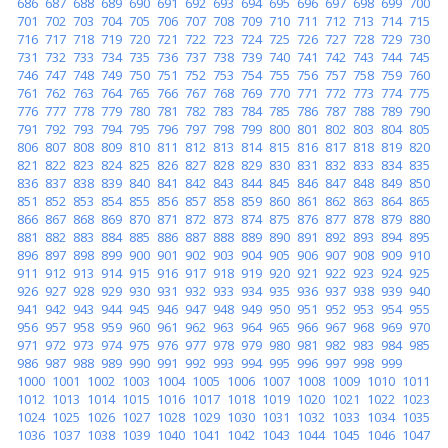
686
687
688
689
690
691
692
693
694
695
696
697
698
699
700
701
702
703
704
705
706
707
708
709
710
711
712
713
714
715
716
717
718
719
720
721
722
723
724
725
726
727
728
729
730
731
732
733
734
735
736
737
738
739
740
741
742
743
744
745
746
747
748
749
750
751
752
753
754
755
756
757
758
759
760
761
762
763
764
765
766
767
768
769
770
771
772
773
774
775
776
777
778
779
780
781
782
783
784
785
786
787
788
789
790
791
792
793
794
795
796
797
798
799
800
801
802
803
804
805
806
807
808
809
810
811
812
813
814
815
816
817
818
819
820
821
822
823
824
825
826
827
828
829
830
831
832
833
834
835
836
837
838
839
840
841
842
843
844
845
846
847
848
849
850
851
852
853
854
855
856
857
858
859
860
861
862
863
864
865
866
867
868
869
870
871
872
873
874
875
876
877
878
879
880
881
882
883
884
885
886
887
888
889
890
891
892
893
894
895
896
897
898
899
900
901
902
903
904
905
906
907
908
909
910
911
912
913
914
915
916
917
918
919
920
921
922
923
924
925
926
927
928
929
930
931
932
933
934
935
936
937
938
939
940
941
942
943
944
945
946
947
948
949
950
951
952
953
954
955
956
957
958
959
960
961
962
963
964
965
966
967
968
969
970
971
972
973
974
975
976
977
978
979
980
981
982
983
984
985
986
987
988
989
990
991
992
993
994
995
996
997
998
999
1000
1001
1002
1003
1004
1005
1006
1007
1008
1009
1010
1011
1012
1013
1014
1015
1016
1017
1018
1019
1020
1021
1022
1023
1024
1025
1026
1027
1028
1029
1030
1031
1032
1033
1034
1035
1036
1037
1038
1039
1040
1041
1042
1043
1044
1045
1046
1047