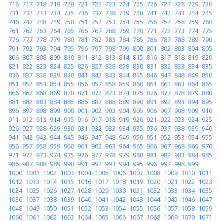
716
717
718
719
720
721
722
723
724
725
726
727
728
729
730
731
732
733
734
735
736
737
738
739
740
741
742
743
744
745
746
747
748
749
750
751
752
753
754
755
756
757
758
759
760
761
762
763
764
765
766
767
768
769
770
771
772
773
774
775
776
777
778
779
780
781
782
783
784
785
786
787
788
789
790
791
792
793
794
795
796
797
798
799
800
801
802
803
804
805
806
807
808
809
810
811
812
813
814
815
816
817
818
819
820
821
822
823
824
825
826
827
828
829
830
831
832
833
834
835
836
837
838
839
840
841
842
843
844
845
846
847
848
849
850
851
852
853
854
855
856
857
858
859
860
861
862
863
864
865
866
867
868
869
870
871
872
873
874
875
876
877
878
879
880
881
882
883
884
885
886
887
888
889
890
891
892
893
894
895
896
897
898
899
900
901
902
903
904
905
906
907
908
909
910
911
912
913
914
915
916
917
918
919
920
921
922
923
924
925
926
927
928
929
930
931
932
933
934
935
936
937
938
939
940
941
942
943
944
945
946
947
948
949
950
951
952
953
954
955
956
957
958
959
960
961
962
963
964
965
966
967
968
969
970
971
972
973
974
975
976
977
978
979
980
981
982
983
984
985
986
987
988
989
990
991
992
993
994
995
996
997
998
999
1000
1001
1002
1003
1004
1005
1006
1007
1008
1009
1010
1011
1012
1013
1014
1015
1016
1017
1018
1019
1020
1021
1022
1023
1024
1025
1026
1027
1028
1029
1030
1031
1032
1033
1034
1035
1036
1037
1038
1039
1040
1041
1042
1043
1044
1045
1046
1047
1048
1049
1050
1051
1052
1053
1054
1055
1056
1057
1058
1059
1060
1061
1062
1063
1064
1065
1066
1067
1068
1069
1070
1071