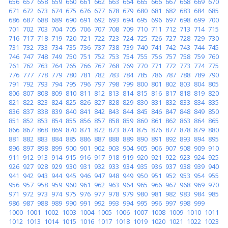
656
657
658
659
660
661
662
663
664
665
666
667
668
669
670
671
672
673
674
675
676
677
678
679
680
681
682
683
684
685
686
687
688
689
690
691
692
693
694
695
696
697
698
699
700
701
702
703
704
705
706
707
708
709
710
711
712
713
714
715
716
717
718
719
720
721
722
723
724
725
726
727
728
729
730
731
732
733
734
735
736
737
738
739
740
741
742
743
744
745
746
747
748
749
750
751
752
753
754
755
756
757
758
759
760
761
762
763
764
765
766
767
768
769
770
771
772
773
774
775
776
777
778
779
780
781
782
783
784
785
786
787
788
789
790
791
792
793
794
795
796
797
798
799
800
801
802
803
804
805
806
807
808
809
810
811
812
813
814
815
816
817
818
819
820
821
822
823
824
825
826
827
828
829
830
831
832
833
834
835
836
837
838
839
840
841
842
843
844
845
846
847
848
849
850
851
852
853
854
855
856
857
858
859
860
861
862
863
864
865
866
867
868
869
870
871
872
873
874
875
876
877
878
879
880
881
882
883
884
885
886
887
888
889
890
891
892
893
894
895
896
897
898
899
900
901
902
903
904
905
906
907
908
909
910
911
912
913
914
915
916
917
918
919
920
921
922
923
924
925
926
927
928
929
930
931
932
933
934
935
936
937
938
939
940
941
942
943
944
945
946
947
948
949
950
951
952
953
954
955
956
957
958
959
960
961
962
963
964
965
966
967
968
969
970
971
972
973
974
975
976
977
978
979
980
981
982
983
984
985
986
987
988
989
990
991
992
993
994
995
996
997
998
999
1000
1001
1002
1003
1004
1005
1006
1007
1008
1009
1010
1011
1012
1013
1014
1015
1016
1017
1018
1019
1020
1021
1022
1023