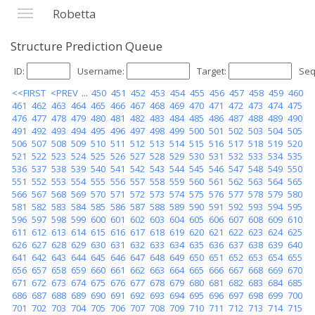
Robetta
Structure Prediction Queue
ID:
Username:
Target:
Seq
<<FIRST
<PREV
...
450
451
452
453
454
455
456
457
458
459
460
461
462
463
464
465
466
467
468
469
470
471
472
473
474
475
476
477
478
479
480
481
482
483
484
485
486
487
488
489
490
491
492
493
494
495
496
497
498
499
500
501
502
503
504
505
506
507
508
509
510
511
512
513
514
515
516
517
518
519
520
521
522
523
524
525
526
527
528
529
530
531
532
533
534
535
536
537
538
539
540
541
542
543
544
545
546
547
548
549
550
551
552
553
554
555
556
557
558
559
560
561
562
563
564
565
566
567
568
569
570
571
572
573
574
575
576
577
578
579
580
581
582
583
584
585
586
587
588
589
590
591
592
593
594
595
596
597
598
599
600
601
602
603
604
605
606
607
608
609
610
611
612
613
614
615
616
617
618
619
620
621
622
623
624
625
626
627
628
629
630
631
632
633
634
635
636
637
638
639
640
641
642
643
644
645
646
647
648
649
650
651
652
653
654
655
656
657
658
659
660
661
662
663
664
665
666
667
668
669
670
671
672
673
674
675
676
677
678
679
680
681
682
683
684
685
686
687
688
689
690
691
692
693
694
695
696
697
698
699
700
701
702
703
704
705
706
707
708
709
710
711
712
713
714
715