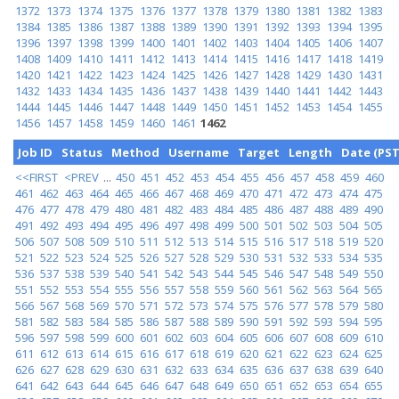
1372
1373
1374
1375
1376
1377
1378
1379
1380
1381
1382
1383
1384
1385
1386
1387
1388
1389
1390
1391
1392
1393
1394
1395
1396
1397
1398
1399
1400
1401
1402
1403
1404
1405
1406
1407
1408
1409
1410
1411
1412
1413
1414
1415
1416
1417
1418
1419
1420
1421
1422
1423
1424
1425
1426
1427
1428
1429
1430
1431
1432
1433
1434
1435
1436
1437
1438
1439
1440
1441
1442
1443
1444
1445
1446
1447
1448
1449
1450
1451
1452
1453
1454
1455
1456
1457
1458
1459
1460
1461
1462
Job ID
Status
Method
Username
Target
Length
Date (PST
<<FIRST
<PREV
...
450
451
452
453
454
455
456
457
458
459
460
461
462
463
464
465
466
467
468
469
470
471
472
473
474
475
476
477
478
479
480
481
482
483
484
485
486
487
488
489
490
491
492
493
494
495
496
497
498
499
500
501
502
503
504
505
506
507
508
509
510
511
512
513
514
515
516
517
518
519
520
521
522
523
524
525
526
527
528
529
530
531
532
533
534
535
536
537
538
539
540
541
542
543
544
545
546
547
548
549
550
551
552
553
554
555
556
557
558
559
560
561
562
563
564
565
566
567
568
569
570
571
572
573
574
575
576
577
578
579
580
581
582
583
584
585
586
587
588
589
590
591
592
593
594
595
596
597
598
599
600
601
602
603
604
605
606
607
608
609
610
611
612
613
614
615
616
617
618
619
620
621
622
623
624
625
626
627
628
629
630
631
632
633
634
635
636
637
638
639
640
641
642
643
644
645
646
647
648
649
650
651
652
653
654
655