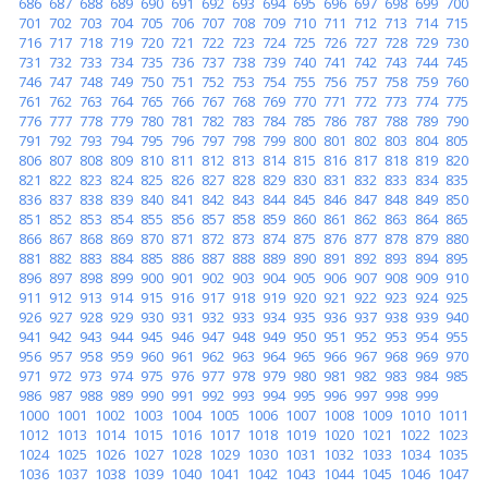
686
687
688
689
690
691
692
693
694
695
696
697
698
699
700
701
702
703
704
705
706
707
708
709
710
711
712
713
714
715
716
717
718
719
720
721
722
723
724
725
726
727
728
729
730
731
732
733
734
735
736
737
738
739
740
741
742
743
744
745
746
747
748
749
750
751
752
753
754
755
756
757
758
759
760
761
762
763
764
765
766
767
768
769
770
771
772
773
774
775
776
777
778
779
780
781
782
783
784
785
786
787
788
789
790
791
792
793
794
795
796
797
798
799
800
801
802
803
804
805
806
807
808
809
810
811
812
813
814
815
816
817
818
819
820
821
822
823
824
825
826
827
828
829
830
831
832
833
834
835
836
837
838
839
840
841
842
843
844
845
846
847
848
849
850
851
852
853
854
855
856
857
858
859
860
861
862
863
864
865
866
867
868
869
870
871
872
873
874
875
876
877
878
879
880
881
882
883
884
885
886
887
888
889
890
891
892
893
894
895
896
897
898
899
900
901
902
903
904
905
906
907
908
909
910
911
912
913
914
915
916
917
918
919
920
921
922
923
924
925
926
927
928
929
930
931
932
933
934
935
936
937
938
939
940
941
942
943
944
945
946
947
948
949
950
951
952
953
954
955
956
957
958
959
960
961
962
963
964
965
966
967
968
969
970
971
972
973
974
975
976
977
978
979
980
981
982
983
984
985
986
987
988
989
990
991
992
993
994
995
996
997
998
999
1000
1001
1002
1003
1004
1005
1006
1007
1008
1009
1010
1011
1012
1013
1014
1015
1016
1017
1018
1019
1020
1021
1022
1023
1024
1025
1026
1027
1028
1029
1030
1031
1032
1033
1034
1035
1036
1037
1038
1039
1040
1041
1042
1043
1044
1045
1046
1047