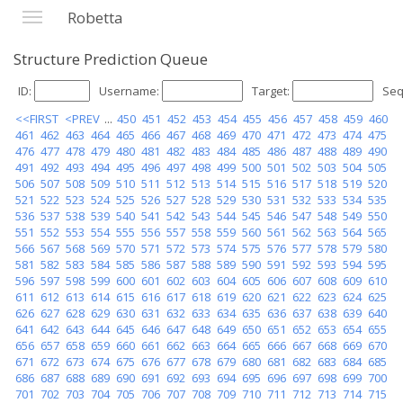
Robetta
Structure Prediction Queue
ID:
Username:
Target:
Seq
<<FIRST
<PREV
...
450
451
452
453
454
455
456
457
458
459
460
461
462
463
464
465
466
467
468
469
470
471
472
473
474
475
476
477
478
479
480
481
482
483
484
485
486
487
488
489
490
491
492
493
494
495
496
497
498
499
500
501
502
503
504
505
506
507
508
509
510
511
512
513
514
515
516
517
518
519
520
521
522
523
524
525
526
527
528
529
530
531
532
533
534
535
536
537
538
539
540
541
542
543
544
545
546
547
548
549
550
551
552
553
554
555
556
557
558
559
560
561
562
563
564
565
566
567
568
569
570
571
572
573
574
575
576
577
578
579
580
581
582
583
584
585
586
587
588
589
590
591
592
593
594
595
596
597
598
599
600
601
602
603
604
605
606
607
608
609
610
611
612
613
614
615
616
617
618
619
620
621
622
623
624
625
626
627
628
629
630
631
632
633
634
635
636
637
638
639
640
641
642
643
644
645
646
647
648
649
650
651
652
653
654
655
656
657
658
659
660
661
662
663
664
665
666
667
668
669
670
671
672
673
674
675
676
677
678
679
680
681
682
683
684
685
686
687
688
689
690
691
692
693
694
695
696
697
698
699
700
701
702
703
704
705
706
707
708
709
710
711
712
713
714
715