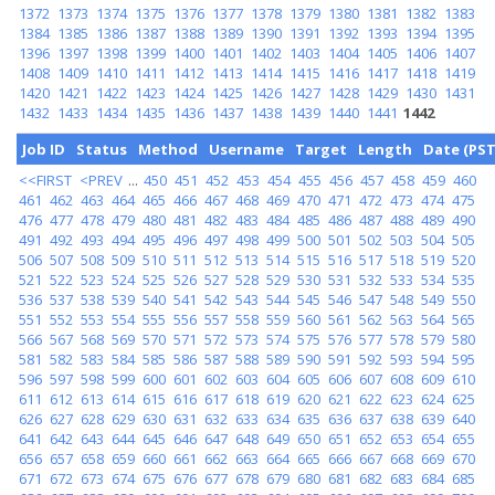
1372
1373
1374
1375
1376
1377
1378
1379
1380
1381
1382
1383
1384
1385
1386
1387
1388
1389
1390
1391
1392
1393
1394
1395
1396
1397
1398
1399
1400
1401
1402
1403
1404
1405
1406
1407
1408
1409
1410
1411
1412
1413
1414
1415
1416
1417
1418
1419
1420
1421
1422
1423
1424
1425
1426
1427
1428
1429
1430
1431
1432
1433
1434
1435
1436
1437
1438
1439
1440
1441
1442
Job ID
Status
Method
Username
Target
Length
Date (PST
<<FIRST
<PREV
...
450
451
452
453
454
455
456
457
458
459
460
461
462
463
464
465
466
467
468
469
470
471
472
473
474
475
476
477
478
479
480
481
482
483
484
485
486
487
488
489
490
491
492
493
494
495
496
497
498
499
500
501
502
503
504
505
506
507
508
509
510
511
512
513
514
515
516
517
518
519
520
521
522
523
524
525
526
527
528
529
530
531
532
533
534
535
536
537
538
539
540
541
542
543
544
545
546
547
548
549
550
551
552
553
554
555
556
557
558
559
560
561
562
563
564
565
566
567
568
569
570
571
572
573
574
575
576
577
578
579
580
581
582
583
584
585
586
587
588
589
590
591
592
593
594
595
596
597
598
599
600
601
602
603
604
605
606
607
608
609
610
611
612
613
614
615
616
617
618
619
620
621
622
623
624
625
626
627
628
629
630
631
632
633
634
635
636
637
638
639
640
641
642
643
644
645
646
647
648
649
650
651
652
653
654
655
656
657
658
659
660
661
662
663
664
665
666
667
668
669
670
671
672
673
674
675
676
677
678
679
680
681
682
683
684
685