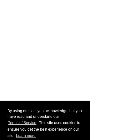
By using our site, you acknowledge that you
have read and understand our
Terms of Service
. This site uses cookies to
ensure you get the best experience on our
site.
Learn more