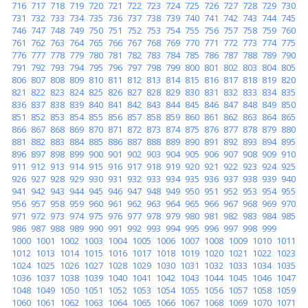
716
717
718
719
720
721
722
723
724
725
726
727
728
729
730
731
732
733
734
735
736
737
738
739
740
741
742
743
744
745
746
747
748
749
750
751
752
753
754
755
756
757
758
759
760
761
762
763
764
765
766
767
768
769
770
771
772
773
774
775
776
777
778
779
780
781
782
783
784
785
786
787
788
789
790
791
792
793
794
795
796
797
798
799
800
801
802
803
804
805
806
807
808
809
810
811
812
813
814
815
816
817
818
819
820
821
822
823
824
825
826
827
828
829
830
831
832
833
834
835
836
837
838
839
840
841
842
843
844
845
846
847
848
849
850
851
852
853
854
855
856
857
858
859
860
861
862
863
864
865
866
867
868
869
870
871
872
873
874
875
876
877
878
879
880
881
882
883
884
885
886
887
888
889
890
891
892
893
894
895
896
897
898
899
900
901
902
903
904
905
906
907
908
909
910
911
912
913
914
915
916
917
918
919
920
921
922
923
924
925
926
927
928
929
930
931
932
933
934
935
936
937
938
939
940
941
942
943
944
945
946
947
948
949
950
951
952
953
954
955
956
957
958
959
960
961
962
963
964
965
966
967
968
969
970
971
972
973
974
975
976
977
978
979
980
981
982
983
984
985
986
987
988
989
990
991
992
993
994
995
996
997
998
999
1000
1001
1002
1003
1004
1005
1006
1007
1008
1009
1010
1011
1012
1013
1014
1015
1016
1017
1018
1019
1020
1021
1022
1023
1024
1025
1026
1027
1028
1029
1030
1031
1032
1033
1034
1035
1036
1037
1038
1039
1040
1041
1042
1043
1044
1045
1046
1047
1048
1049
1050
1051
1052
1053
1054
1055
1056
1057
1058
1059
1060
1061
1062
1063
1064
1065
1066
1067
1068
1069
1070
1071