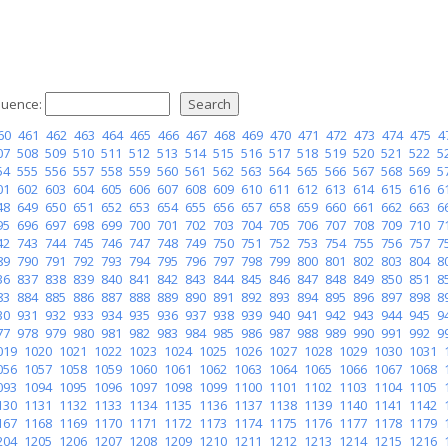
uence:
60
461
462
463
464
465
466
467
468
469
470
471
472
473
474
475
4
07
508
509
510
511
512
513
514
515
516
517
518
519
520
521
522
5
54
555
556
557
558
559
560
561
562
563
564
565
566
567
568
569
5
01
602
603
604
605
606
607
608
609
610
611
612
613
614
615
616
6
48
649
650
651
652
653
654
655
656
657
658
659
660
661
662
663
6
95
696
697
698
699
700
701
702
703
704
705
706
707
708
709
710
7
42
743
744
745
746
747
748
749
750
751
752
753
754
755
756
757
7
89
790
791
792
793
794
795
796
797
798
799
800
801
802
803
804
8
36
837
838
839
840
841
842
843
844
845
846
847
848
849
850
851
8
83
884
885
886
887
888
889
890
891
892
893
894
895
896
897
898
8
30
931
932
933
934
935
936
937
938
939
940
941
942
943
944
945
9
77
978
979
980
981
982
983
984
985
986
987
988
989
990
991
992
9
019
1020
1021
1022
1023
1024
1025
1026
1027
1028
1029
1030
1031
056
1057
1058
1059
1060
1061
1062
1063
1064
1065
1066
1067
1068
093
1094
1095
1096
1097
1098
1099
1100
1101
1102
1103
1104
1105
130
1131
1132
1133
1134
1135
1136
1137
1138
1139
1140
1141
1142
167
1168
1169
1170
1171
1172
1173
1174
1175
1176
1177
1178
1179
204
1205
1206
1207
1208
1209
1210
1211
1212
1213
1214
1215
1216