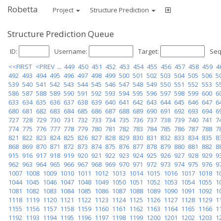
Robetta
Project
Structure Prediction
Structure Prediction Queue
ID:
Username:
Target:
Seq
<<FIRST
<PREV
...
449
450
451
452
453
454
455
456
457
458
459
4
492
493
494
495
496
497
498
499
500
501
502
503
504
505
506
5
539
540
541
542
543
544
545
546
547
548
549
550
551
552
553
5
586
587
588
589
590
591
592
593
594
595
596
597
598
599
600
6
633
634
635
636
637
638
639
640
641
642
643
644
645
646
647
6
680
681
682
683
684
685
686
687
688
689
690
691
692
693
694
6
727
728
729
730
731
732
733
734
735
736
737
738
739
740
741
7
774
775
776
777
778
779
780
781
782
783
784
785
786
787
788
7
821
822
823
824
825
826
827
828
829
830
831
832
833
834
835
8
868
869
870
871
872
873
874
875
876
877
878
879
880
881
882
8
915
916
917
918
919
920
921
922
923
924
925
926
927
928
929
9
962
963
964
965
966
967
968
969
970
971
972
973
974
975
976
9
1007
1008
1009
1010
1011
1012
1013
1014
1015
1016
1017
1018
1
1044
1045
1046
1047
1048
1049
1050
1051
1052
1053
1054
1055
1
1081
1082
1083
1084
1085
1086
1087
1088
1089
1090
1091
1092
1
1118
1119
1120
1121
1122
1123
1124
1125
1126
1127
1128
1129
1
1155
1156
1157
1158
1159
1160
1161
1162
1163
1164
1165
1166
1
1192
1193
1194
1195
1196
1197
1198
1199
1200
1201
1202
1203
1