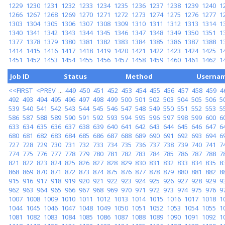
1229
1230
1231
1232
1233
1234
1235
1236
1237
1238
1239
1240
1
1266
1267
1268
1269
1270
1271
1272
1273
1274
1275
1276
1277
1
1303
1304
1305
1306
1307
1308
1309
1310
1311
1312
1313
1314
1
1340
1341
1342
1343
1344
1345
1346
1347
1348
1349
1350
1351
1
1377
1378
1379
1380
1381
1382
1383
1384
1385
1386
1387
1388
1
1414
1415
1416
1417
1418
1419
1420
1421
1422
1423
1424
1425
1
1451
1452
1453
1454
1455
1456
1457
1458
1459
1460
1461
1462
1
Job ID
Status
Method
Userna
<<FIRST
<PREV
...
449
450
451
452
453
454
455
456
457
458
459
4
492
493
494
495
496
497
498
499
500
501
502
503
504
505
506
5
539
540
541
542
543
544
545
546
547
548
549
550
551
552
553
5
586
587
588
589
590
591
592
593
594
595
596
597
598
599
600
6
633
634
635
636
637
638
639
640
641
642
643
644
645
646
647
6
680
681
682
683
684
685
686
687
688
689
690
691
692
693
694
6
727
728
729
730
731
732
733
734
735
736
737
738
739
740
741
7
774
775
776
777
778
779
780
781
782
783
784
785
786
787
788
7
821
822
823
824
825
826
827
828
829
830
831
832
833
834
835
8
868
869
870
871
872
873
874
875
876
877
878
879
880
881
882
8
915
916
917
918
919
920
921
922
923
924
925
926
927
928
929
9
962
963
964
965
966
967
968
969
970
971
972
973
974
975
976
9
1007
1008
1009
1010
1011
1012
1013
1014
1015
1016
1017
1018
1
1044
1045
1046
1047
1048
1049
1050
1051
1052
1053
1054
1055
1
1081
1082
1083
1084
1085
1086
1087
1088
1089
1090
1091
1092
1