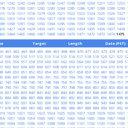
241
1242
1243
1244
1245
1246
1247
1248
1249
1250
1251
1252
1253
278
1279
1280
1281
1282
1283
1284
1285
1286
1287
1288
1289
1290
315
1316
1317
1318
1319
1320
1321
1322
1323
1324
1325
1326
1327
352
1353
1354
1355
1356
1357
1358
1359
1360
1361
1362
1363
1364
389
1390
1391
1392
1393
1394
1395
1396
1397
1398
1399
1400
1401
426
1427
1428
1429
1430
1431
1432
1433
1434
1435
1436
1437
1438
463
1464
1465
1466
1467
1468
1469
1470
1471
1472
1473
1474
1475
me
Target
Length
Date (PST)
60
461
462
463
464
465
466
467
468
469
470
471
472
473
474
475
4
07
508
509
510
511
512
513
514
515
516
517
518
519
520
521
522
5
54
555
556
557
558
559
560
561
562
563
564
565
566
567
568
569
5
01
602
603
604
605
606
607
608
609
610
611
612
613
614
615
616
6
48
649
650
651
652
653
654
655
656
657
658
659
660
661
662
663
6
95
696
697
698
699
700
701
702
703
704
705
706
707
708
709
710
7
42
743
744
745
746
747
748
749
750
751
752
753
754
755
756
757
7
89
790
791
792
793
794
795
796
797
798
799
800
801
802
803
804
8
36
837
838
839
840
841
842
843
844
845
846
847
848
849
850
851
8
83
884
885
886
887
888
889
890
891
892
893
894
895
896
897
898
8
30
931
932
933
934
935
936
937
938
939
940
941
942
943
944
945
9
77
978
979
980
981
982
983
984
985
986
987
988
989
990
991
992
9
019
1020
1021
1022
1023
1024
1025
1026
1027
1028
1029
1030
1031
056
1057
1058
1059
1060
1061
1062
1063
1064
1065
1066
1067
1068
093
1094
1095
1096
1097
1098
1099
1100
1101
1102
1103
1104
1105