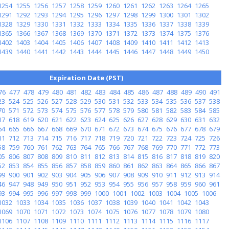
1254
1255
1256
1257
1258
1259
1260
1261
1262
1263
1264
1265
1291
1292
1293
1294
1295
1296
1297
1298
1299
1300
1301
1302
1328
1329
1330
1331
1332
1333
1334
1335
1336
1337
1338
1339
1365
1366
1367
1368
1369
1370
1371
1372
1373
1374
1375
1376
1402
1403
1404
1405
1406
1407
1408
1409
1410
1411
1412
1413
1439
1440
1441
1442
1443
1444
1445
1446
1447
1448
1449
1450
Expiration Date (PST)
76
477
478
479
480
481
482
483
484
485
486
487
488
489
490
491
23
524
525
526
527
528
529
530
531
532
533
534
535
536
537
538
70
571
572
573
574
575
576
577
578
579
580
581
582
583
584
585
17
618
619
620
621
622
623
624
625
626
627
628
629
630
631
632
64
665
666
667
668
669
670
671
672
673
674
675
676
677
678
679
11
712
713
714
715
716
717
718
719
720
721
722
723
724
725
726
58
759
760
761
762
763
764
765
766
767
768
769
770
771
772
773
05
806
807
808
809
810
811
812
813
814
815
816
817
818
819
820
52
853
854
855
856
857
858
859
860
861
862
863
864
865
866
867
99
900
901
902
903
904
905
906
907
908
909
910
911
912
913
914
46
947
948
949
950
951
952
953
954
955
956
957
958
959
960
961
93
994
995
996
997
998
999
1000
1001
1002
1003
1004
1005
1006
1032
1033
1034
1035
1036
1037
1038
1039
1040
1041
1042
1043
1069
1070
1071
1072
1073
1074
1075
1076
1077
1078
1079
1080
1106
1107
1108
1109
1110
1111
1112
1113
1114
1115
1116
1117