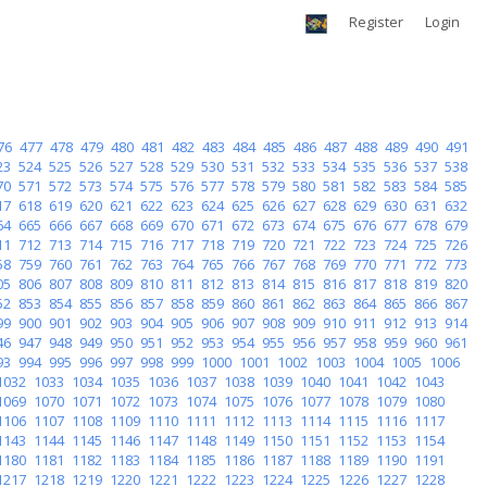
Register
Login
76
477
478
479
480
481
482
483
484
485
486
487
488
489
490
491
23
524
525
526
527
528
529
530
531
532
533
534
535
536
537
538
70
571
572
573
574
575
576
577
578
579
580
581
582
583
584
585
17
618
619
620
621
622
623
624
625
626
627
628
629
630
631
632
64
665
666
667
668
669
670
671
672
673
674
675
676
677
678
679
11
712
713
714
715
716
717
718
719
720
721
722
723
724
725
726
58
759
760
761
762
763
764
765
766
767
768
769
770
771
772
773
05
806
807
808
809
810
811
812
813
814
815
816
817
818
819
820
52
853
854
855
856
857
858
859
860
861
862
863
864
865
866
867
99
900
901
902
903
904
905
906
907
908
909
910
911
912
913
914
46
947
948
949
950
951
952
953
954
955
956
957
958
959
960
961
93
994
995
996
997
998
999
1000
1001
1002
1003
1004
1005
1006
1032
1033
1034
1035
1036
1037
1038
1039
1040
1041
1042
1043
1069
1070
1071
1072
1073
1074
1075
1076
1077
1078
1079
1080
1106
1107
1108
1109
1110
1111
1112
1113
1114
1115
1116
1117
1143
1144
1145
1146
1147
1148
1149
1150
1151
1152
1153
1154
1180
1181
1182
1183
1184
1185
1186
1187
1188
1189
1190
1191
1217
1218
1219
1220
1221
1222
1223
1224
1225
1226
1227
1228