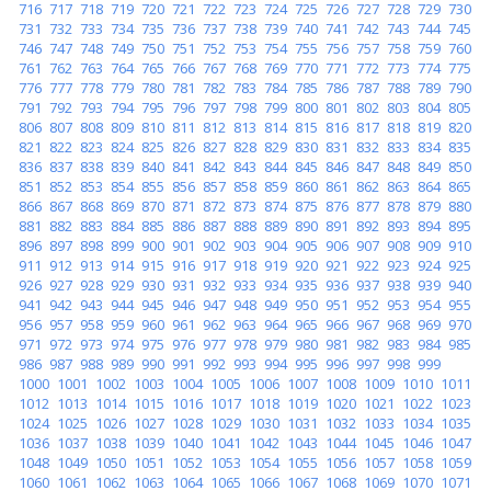
716
717
718
719
720
721
722
723
724
725
726
727
728
729
730
731
732
733
734
735
736
737
738
739
740
741
742
743
744
745
746
747
748
749
750
751
752
753
754
755
756
757
758
759
760
761
762
763
764
765
766
767
768
769
770
771
772
773
774
775
776
777
778
779
780
781
782
783
784
785
786
787
788
789
790
791
792
793
794
795
796
797
798
799
800
801
802
803
804
805
806
807
808
809
810
811
812
813
814
815
816
817
818
819
820
821
822
823
824
825
826
827
828
829
830
831
832
833
834
835
836
837
838
839
840
841
842
843
844
845
846
847
848
849
850
851
852
853
854
855
856
857
858
859
860
861
862
863
864
865
866
867
868
869
870
871
872
873
874
875
876
877
878
879
880
881
882
883
884
885
886
887
888
889
890
891
892
893
894
895
896
897
898
899
900
901
902
903
904
905
906
907
908
909
910
911
912
913
914
915
916
917
918
919
920
921
922
923
924
925
926
927
928
929
930
931
932
933
934
935
936
937
938
939
940
941
942
943
944
945
946
947
948
949
950
951
952
953
954
955
956
957
958
959
960
961
962
963
964
965
966
967
968
969
970
971
972
973
974
975
976
977
978
979
980
981
982
983
984
985
986
987
988
989
990
991
992
993
994
995
996
997
998
999
1000
1001
1002
1003
1004
1005
1006
1007
1008
1009
1010
1011
1012
1013
1014
1015
1016
1017
1018
1019
1020
1021
1022
1023
1024
1025
1026
1027
1028
1029
1030
1031
1032
1033
1034
1035
1036
1037
1038
1039
1040
1041
1042
1043
1044
1045
1046
1047
1048
1049
1050
1051
1052
1053
1054
1055
1056
1057
1058
1059
1060
1061
1062
1063
1064
1065
1066
1067
1068
1069
1070
1071