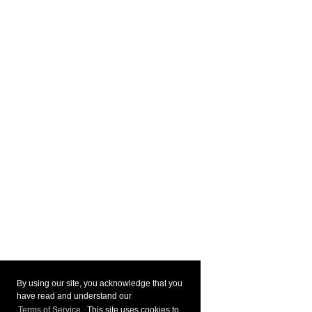
By using our site, you acknowledge that you
have read and understand our
Terms of Service
. This site uses cookies to