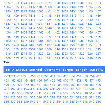
1372
1373
1374
1375
1376
1377
1378
1379
1380
1381
1382
1383
1384
1385
1386
1387
1388
1389
1390
1391
1392
1393
1394
1395
1396
1397
1398
1399
1400
1401
1402
1403
1404
1405
1406
1407
1408
1409
1410
1411
1412
1413
1414
1415
1416
1417
1418
1419
1420
1421
1422
1423
1424
1425
1426
1427
1428
1429
1430
1431
1432
1433
1434
1435
1436
1437
1438
1439
1440
1441
1442
1443
1444
1445
1446
1447
1448
1449
1450
1451
1452
1453
1454
1455
1456
1457
1458
1459
1460
1461
1462
1463
1464
1465
1466
1467
1468
1469
1470
1471
1472
1473
1474
1475
1476
1477
1478
1479
1480
1481
1482
1483
1484
1485
1486
1487
1488
1489
1490
1491
1492
1493
1494
1495
1496
1497
1498
1499
1500
1501
1502
1503
1504
1505
1506
1507
1508
1509
1510
1511
1512
1513
1514
1515
1516
1517
1518
1519
1520
1521
1522
1523
1524
1525
1526
1527
1528
1529
1530
1531
1532
1533
1534
1535
1536
1537
1538
1539
1540
Job ID
Status
Method
Username
Target
Length
Date (PST
<<FIRST
<PREV
...
450
451
452
453
454
455
456
457
458
459
460
461
462
463
464
465
466
467
468
469
470
471
472
473
474
475
476
477
478
479
480
481
482
483
484
485
486
487
488
489
490
491
492
493
494
495
496
497
498
499
500
501
502
503
504
505
506
507
508
509
510
511
512
513
514
515
516
517
518
519
520
521
522
523
524
525
526
527
528
529
530
531
532
533
534
535
536
537
538
539
540
541
542
543
544
545
546
547
548
549
550