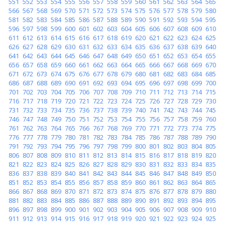
551
552
553
554
555
556
557
558
559
560
561
562
563
564
565
566
567
568
569
570
571
572
573
574
575
576
577
578
579
580
581
582
583
584
585
586
587
588
589
590
591
592
593
594
595
596
597
598
599
600
601
602
603
604
605
606
607
608
609
610
611
612
613
614
615
616
617
618
619
620
621
622
623
624
625
626
627
628
629
630
631
632
633
634
635
636
637
638
639
640
641
642
643
644
645
646
647
648
649
650
651
652
653
654
655
656
657
658
659
660
661
662
663
664
665
666
667
668
669
670
671
672
673
674
675
676
677
678
679
680
681
682
683
684
685
686
687
688
689
690
691
692
693
694
695
696
697
698
699
700
701
702
703
704
705
706
707
708
709
710
711
712
713
714
715
716
717
718
719
720
721
722
723
724
725
726
727
728
729
730
731
732
733
734
735
736
737
738
739
740
741
742
743
744
745
746
747
748
749
750
751
752
753
754
755
756
757
758
759
760
761
762
763
764
765
766
767
768
769
770
771
772
773
774
775
776
777
778
779
780
781
782
783
784
785
786
787
788
789
790
791
792
793
794
795
796
797
798
799
800
801
802
803
804
805
806
807
808
809
810
811
812
813
814
815
816
817
818
819
820
821
822
823
824
825
826
827
828
829
830
831
832
833
834
835
836
837
838
839
840
841
842
843
844
845
846
847
848
849
850
851
852
853
854
855
856
857
858
859
860
861
862
863
864
865
866
867
868
869
870
871
872
873
874
875
876
877
878
879
880
881
882
883
884
885
886
887
888
889
890
891
892
893
894
895
896
897
898
899
900
901
902
903
904
905
906
907
908
909
910
911
912
913
914
915
916
917
918
919
920
921
922
923
924
925