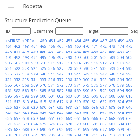
Robetta
Structure Prediction Queue
ID:
Username:
Target:
Seq
<<FIRST
<PREV
...
450
451
452
453
454
455
456
457
458
459
460
461
462
463
464
465
466
467
468
469
470
471
472
473
474
475
476
477
478
479
480
481
482
483
484
485
486
487
488
489
490
491
492
493
494
495
496
497
498
499
500
501
502
503
504
505
506
507
508
509
510
511
512
513
514
515
516
517
518
519
520
521
522
523
524
525
526
527
528
529
530
531
532
533
534
535
536
537
538
539
540
541
542
543
544
545
546
547
548
549
550
551
552
553
554
555
556
557
558
559
560
561
562
563
564
565
566
567
568
569
570
571
572
573
574
575
576
577
578
579
580
581
582
583
584
585
586
587
588
589
590
591
592
593
594
595
596
597
598
599
600
601
602
603
604
605
606
607
608
609
610
611
612
613
614
615
616
617
618
619
620
621
622
623
624
625
626
627
628
629
630
631
632
633
634
635
636
637
638
639
640
641
642
643
644
645
646
647
648
649
650
651
652
653
654
655
656
657
658
659
660
661
662
663
664
665
666
667
668
669
670
671
672
673
674
675
676
677
678
679
680
681
682
683
684
685
686
687
688
689
690
691
692
693
694
695
696
697
698
699
700
701
702
703
704
705
706
707
708
709
710
711
712
713
714
715