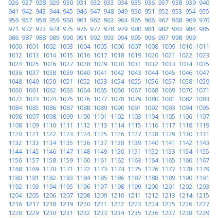
926
927
928
929
930
931
932
933
934
935
936
937
938
939
940
941
942
943
944
945
946
947
948
949
950
951
952
953
954
955
956
957
958
959
960
961
962
963
964
965
966
967
968
969
970
971
972
973
974
975
976
977
978
979
980
981
982
983
984
985
986
987
988
989
990
991
992
993
994
995
996
997
998
999
1000
1001
1002
1003
1004
1005
1006
1007
1008
1009
1010
1011
1012
1013
1014
1015
1016
1017
1018
1019
1020
1021
1022
1023
1024
1025
1026
1027
1028
1029
1030
1031
1032
1033
1034
1035
1036
1037
1038
1039
1040
1041
1042
1043
1044
1045
1046
1047
1048
1049
1050
1051
1052
1053
1054
1055
1056
1057
1058
1059
1060
1061
1062
1063
1064
1065
1066
1067
1068
1069
1070
1071
1072
1073
1074
1075
1076
1077
1078
1079
1080
1081
1082
1083
1084
1085
1086
1087
1088
1089
1090
1091
1092
1093
1094
1095
1096
1097
1098
1099
1100
1101
1102
1103
1104
1105
1106
1107
1108
1109
1110
1111
1112
1113
1114
1115
1116
1117
1118
1119
1120
1121
1122
1123
1124
1125
1126
1127
1128
1129
1130
1131
1132
1133
1134
1135
1136
1137
1138
1139
1140
1141
1142
1143
1144
1145
1146
1147
1148
1149
1150
1151
1152
1153
1154
1155
1156
1157
1158
1159
1160
1161
1162
1163
1164
1165
1166
1167
1168
1169
1170
1171
1172
1173
1174
1175
1176
1177
1178
1179
1180
1181
1182
1183
1184
1185
1186
1187
1188
1189
1190
1191
1192
1193
1194
1195
1196
1197
1198
1199
1200
1201
1202
1203
1204
1205
1206
1207
1208
1209
1210
1211
1212
1213
1214
1215
1216
1217
1218
1219
1220
1221
1222
1223
1224
1225
1226
1227
1228
1229
1230
1231
1232
1233
1234
1235
1236
1237
1238
1239