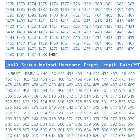
1372
1373
1374
1375
1376
1377
1378
1379
1380
1381
1382
1383
1384
1385
1386
1387
1388
1389
1390
1391
1392
1393
1394
1395
1396
1397
1398
1399
1400
1401
1402
1403
1404
1405
1406
1407
1408
1409
1410
1411
1412
1413
1414
1415
1416
1417
1418
1419
1420
1421
1422
1423
1424
1425
1426
1427
1428
1429
1430
1431
1432
1433
1434
1435
1436
1437
1438
1439
1440
1441
1442
1443
1444
1445
1446
1447
1448
1449
1450
1451
1452
1453
1454
1455
1456
1457
1458
1459
1460
1461
1462
1463
1464
1465
1466
1467
1468
1469
1470
1471
1472
1473
1474
1475
1476
1477
1478
1479
1480
1481
1482
1483
1484
Job ID
Status
Method
Username
Target
Length
Date (PST
<<FIRST
<PREV
...
449
450
451
452
453
454
455
456
457
458
459
460
461
462
463
464
465
466
467
468
469
470
471
472
473
474
475
476
477
478
479
480
481
482
483
484
485
486
487
488
489
490
491
492
493
494
495
496
497
498
499
500
501
502
503
504
505
506
507
508
509
510
511
512
513
514
515
516
517
518
519
520
521
522
523
524
525
526
527
528
529
530
531
532
533
534
535
536
537
538
539
540
541
542
543
544
545
546
547
548
549
550
551
552
553
554
555
556
557
558
559
560
561
562
563
564
565
566
567
568
569
570
571
572
573
574
575
576
577
578
579
580
581
582
583
584
585
586
587
588
589
590
591
592
593
594
595
596
597
598
599
600
601
602
603
604
605
606
607
608
609
610
611
612
613
614
615
616
617
618
619
620
621
622
623
624