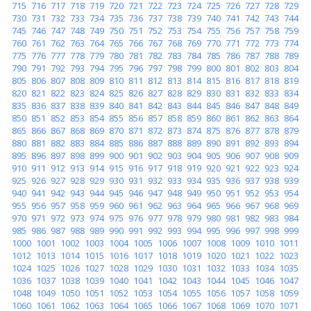
715
716
717
718
719
720
721
722
723
724
725
726
727
728
729
730
731
732
733
734
735
736
737
738
739
740
741
742
743
744
745
746
747
748
749
750
751
752
753
754
755
756
757
758
759
760
761
762
763
764
765
766
767
768
769
770
771
772
773
774
775
776
777
778
779
780
781
782
783
784
785
786
787
788
789
790
791
792
793
794
795
796
797
798
799
800
801
802
803
804
805
806
807
808
809
810
811
812
813
814
815
816
817
818
819
820
821
822
823
824
825
826
827
828
829
830
831
832
833
834
835
836
837
838
839
840
841
842
843
844
845
846
847
848
849
850
851
852
853
854
855
856
857
858
859
860
861
862
863
864
865
866
867
868
869
870
871
872
873
874
875
876
877
878
879
880
881
882
883
884
885
886
887
888
889
890
891
892
893
894
895
896
897
898
899
900
901
902
903
904
905
906
907
908
909
910
911
912
913
914
915
916
917
918
919
920
921
922
923
924
925
926
927
928
929
930
931
932
933
934
935
936
937
938
939
940
941
942
943
944
945
946
947
948
949
950
951
952
953
954
955
956
957
958
959
960
961
962
963
964
965
966
967
968
969
970
971
972
973
974
975
976
977
978
979
980
981
982
983
984
985
986
987
988
989
990
991
992
993
994
995
996
997
998
999
1000
1001
1002
1003
1004
1005
1006
1007
1008
1009
1010
1011
1012
1013
1014
1015
1016
1017
1018
1019
1020
1021
1022
1023
1024
1025
1026
1027
1028
1029
1030
1031
1032
1033
1034
1035
1036
1037
1038
1039
1040
1041
1042
1043
1044
1045
1046
1047
1048
1049
1050
1051
1052
1053
1054
1055
1056
1057
1058
1059
1060
1061
1062
1063
1064
1065
1066
1067
1068
1069
1070
1071