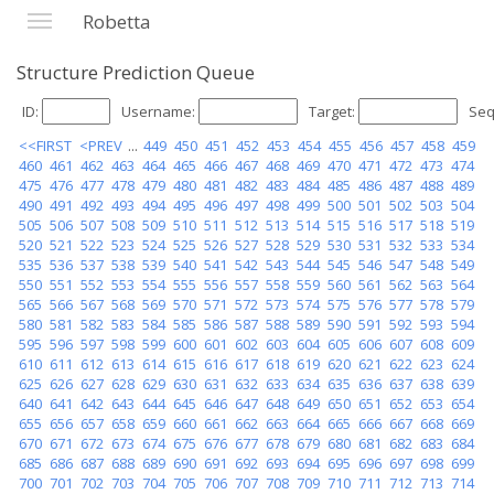
Robetta
Structure Prediction Queue
ID:
Username:
Target:
Seq
<<FIRST
<PREV
...
449
450
451
452
453
454
455
456
457
458
459
460
461
462
463
464
465
466
467
468
469
470
471
472
473
474
475
476
477
478
479
480
481
482
483
484
485
486
487
488
489
490
491
492
493
494
495
496
497
498
499
500
501
502
503
504
505
506
507
508
509
510
511
512
513
514
515
516
517
518
519
520
521
522
523
524
525
526
527
528
529
530
531
532
533
534
535
536
537
538
539
540
541
542
543
544
545
546
547
548
549
550
551
552
553
554
555
556
557
558
559
560
561
562
563
564
565
566
567
568
569
570
571
572
573
574
575
576
577
578
579
580
581
582
583
584
585
586
587
588
589
590
591
592
593
594
595
596
597
598
599
600
601
602
603
604
605
606
607
608
609
610
611
612
613
614
615
616
617
618
619
620
621
622
623
624
625
626
627
628
629
630
631
632
633
634
635
636
637
638
639
640
641
642
643
644
645
646
647
648
649
650
651
652
653
654
655
656
657
658
659
660
661
662
663
664
665
666
667
668
669
670
671
672
673
674
675
676
677
678
679
680
681
682
683
684
685
686
687
688
689
690
691
692
693
694
695
696
697
698
699
700
701
702
703
704
705
706
707
708
709
710
711
712
713
714