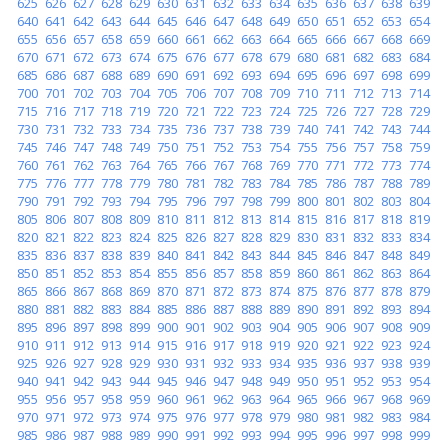
625
626
627
628
629
630
631
632
633
634
635
636
637
638
639
640
641
642
643
644
645
646
647
648
649
650
651
652
653
654
655
656
657
658
659
660
661
662
663
664
665
666
667
668
669
670
671
672
673
674
675
676
677
678
679
680
681
682
683
684
685
686
687
688
689
690
691
692
693
694
695
696
697
698
699
700
701
702
703
704
705
706
707
708
709
710
711
712
713
714
715
716
717
718
719
720
721
722
723
724
725
726
727
728
729
730
731
732
733
734
735
736
737
738
739
740
741
742
743
744
745
746
747
748
749
750
751
752
753
754
755
756
757
758
759
760
761
762
763
764
765
766
767
768
769
770
771
772
773
774
775
776
777
778
779
780
781
782
783
784
785
786
787
788
789
790
791
792
793
794
795
796
797
798
799
800
801
802
803
804
805
806
807
808
809
810
811
812
813
814
815
816
817
818
819
820
821
822
823
824
825
826
827
828
829
830
831
832
833
834
835
836
837
838
839
840
841
842
843
844
845
846
847
848
849
850
851
852
853
854
855
856
857
858
859
860
861
862
863
864
865
866
867
868
869
870
871
872
873
874
875
876
877
878
879
880
881
882
883
884
885
886
887
888
889
890
891
892
893
894
895
896
897
898
899
900
901
902
903
904
905
906
907
908
909
910
911
912
913
914
915
916
917
918
919
920
921
922
923
924
925
926
927
928
929
930
931
932
933
934
935
936
937
938
939
940
941
942
943
944
945
946
947
948
949
950
951
952
953
954
955
956
957
958
959
960
961
962
963
964
965
966
967
968
969
970
971
972
973
974
975
976
977
978
979
980
981
982
983
984
985
986
987
988
989
990
991
992
993
994
995
996
997
998
999