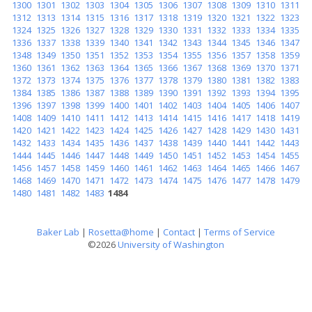
1300
1301
1302
1303
1304
1305
1306
1307
1308
1309
1310
1311
1312
1313
1314
1315
1316
1317
1318
1319
1320
1321
1322
1323
1324
1325
1326
1327
1328
1329
1330
1331
1332
1333
1334
1335
1336
1337
1338
1339
1340
1341
1342
1343
1344
1345
1346
1347
1348
1349
1350
1351
1352
1353
1354
1355
1356
1357
1358
1359
1360
1361
1362
1363
1364
1365
1366
1367
1368
1369
1370
1371
1372
1373
1374
1375
1376
1377
1378
1379
1380
1381
1382
1383
1384
1385
1386
1387
1388
1389
1390
1391
1392
1393
1394
1395
1396
1397
1398
1399
1400
1401
1402
1403
1404
1405
1406
1407
1408
1409
1410
1411
1412
1413
1414
1415
1416
1417
1418
1419
1420
1421
1422
1423
1424
1425
1426
1427
1428
1429
1430
1431
1432
1433
1434
1435
1436
1437
1438
1439
1440
1441
1442
1443
1444
1445
1446
1447
1448
1449
1450
1451
1452
1453
1454
1455
1456
1457
1458
1459
1460
1461
1462
1463
1464
1465
1466
1467
1468
1469
1470
1471
1472
1473
1474
1475
1476
1477
1478
1479
1480
1481
1482
1483
1484
Baker Lab
|
Rosetta@home
|
Contact
|
Terms of Service
©2026
University of Washington