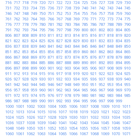
716
717
718
719
720
721
722
723
724
725
726
727
728
729
730
731
732
733
734
735
736
737
738
739
740
741
742
743
744
745
746
747
748
749
750
751
752
753
754
755
756
757
758
759
760
761
762
763
764
765
766
767
768
769
770
771
772
773
774
775
776
777
778
779
780
781
782
783
784
785
786
787
788
789
790
791
792
793
794
795
796
797
798
799
800
801
802
803
804
805
806
807
808
809
810
811
812
813
814
815
816
817
818
819
820
821
822
823
824
825
826
827
828
829
830
831
832
833
834
835
836
837
838
839
840
841
842
843
844
845
846
847
848
849
850
851
852
853
854
855
856
857
858
859
860
861
862
863
864
865
866
867
868
869
870
871
872
873
874
875
876
877
878
879
880
881
882
883
884
885
886
887
888
889
890
891
892
893
894
895
896
897
898
899
900
901
902
903
904
905
906
907
908
909
910
911
912
913
914
915
916
917
918
919
920
921
922
923
924
925
926
927
928
929
930
931
932
933
934
935
936
937
938
939
940
941
942
943
944
945
946
947
948
949
950
951
952
953
954
955
956
957
958
959
960
961
962
963
964
965
966
967
968
969
970
971
972
973
974
975
976
977
978
979
980
981
982
983
984
985
986
987
988
989
990
991
992
993
994
995
996
997
998
999
1000
1001
1002
1003
1004
1005
1006
1007
1008
1009
1010
1011
1012
1013
1014
1015
1016
1017
1018
1019
1020
1021
1022
1023
1024
1025
1026
1027
1028
1029
1030
1031
1032
1033
1034
1035
1036
1037
1038
1039
1040
1041
1042
1043
1044
1045
1046
1047
1048
1049
1050
1051
1052
1053
1054
1055
1056
1057
1058
1059
1060
1061
1062
1063
1064
1065
1066
1067
1068
1069
1070
1071