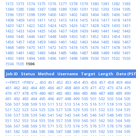
1372
1373
1374
1375
1376
1377
1378
1379
1380
1381
1382
1383
1384
1385
1386
1387
1388
1389
1390
1391
1392
1393
1394
1395
1396
1397
1398
1399
1400
1401
1402
1403
1404
1405
1406
1407
1408
1409
1410
1411
1412
1413
1414
1415
1416
1417
1418
1419
1420
1421
1422
1423
1424
1425
1426
1427
1428
1429
1430
1431
1432
1433
1434
1435
1436
1437
1438
1439
1440
1441
1442
1443
1444
1445
1446
1447
1448
1449
1450
1451
1452
1453
1454
1455
1456
1457
1458
1459
1460
1461
1462
1463
1464
1465
1466
1467
1468
1469
1470
1471
1472
1473
1474
1475
1476
1477
1478
1479
1480
1481
1482
1483
1484
1485
1486
1487
1488
1489
1490
1491
1492
1493
1494
1495
1496
1497
1498
1499
1500
1501
1502
1503
1504
1505
1506
Job ID
Status
Method
Username
Target
Length
Date (PST
<<FIRST
<PREV
...
450
451
452
453
454
455
456
457
458
459
460
461
462
463
464
465
466
467
468
469
470
471
472
473
474
475
476
477
478
479
480
481
482
483
484
485
486
487
488
489
490
491
492
493
494
495
496
497
498
499
500
501
502
503
504
505
506
507
508
509
510
511
512
513
514
515
516
517
518
519
520
521
522
523
524
525
526
527
528
529
530
531
532
533
534
535
536
537
538
539
540
541
542
543
544
545
546
547
548
549
550
551
552
553
554
555
556
557
558
559
560
561
562
563
564
565
566
567
568
569
570
571
572
573
574
575
576
577
578
579
580
581
582
583
584
585
586
587
588
589
590
591
592
593
594
595