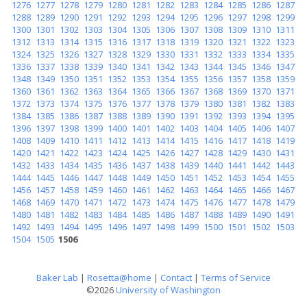
1276
1277
1278
1279
1280
1281
1282
1283
1284
1285
1286
1287
1288
1289
1290
1291
1292
1293
1294
1295
1296
1297
1298
1299
1300
1301
1302
1303
1304
1305
1306
1307
1308
1309
1310
1311
1312
1313
1314
1315
1316
1317
1318
1319
1320
1321
1322
1323
1324
1325
1326
1327
1328
1329
1330
1331
1332
1333
1334
1335
1336
1337
1338
1339
1340
1341
1342
1343
1344
1345
1346
1347
1348
1349
1350
1351
1352
1353
1354
1355
1356
1357
1358
1359
1360
1361
1362
1363
1364
1365
1366
1367
1368
1369
1370
1371
1372
1373
1374
1375
1376
1377
1378
1379
1380
1381
1382
1383
1384
1385
1386
1387
1388
1389
1390
1391
1392
1393
1394
1395
1396
1397
1398
1399
1400
1401
1402
1403
1404
1405
1406
1407
1408
1409
1410
1411
1412
1413
1414
1415
1416
1417
1418
1419
1420
1421
1422
1423
1424
1425
1426
1427
1428
1429
1430
1431
1432
1433
1434
1435
1436
1437
1438
1439
1440
1441
1442
1443
1444
1445
1446
1447
1448
1449
1450
1451
1452
1453
1454
1455
1456
1457
1458
1459
1460
1461
1462
1463
1464
1465
1466
1467
1468
1469
1470
1471
1472
1473
1474
1475
1476
1477
1478
1479
1480
1481
1482
1483
1484
1485
1486
1487
1488
1489
1490
1491
1492
1493
1494
1495
1496
1497
1498
1499
1500
1501
1502
1503
1504
1505
1506
Baker Lab
|
Rosetta@home
|
Contact
|
Terms of Service
©2026
University of Washington