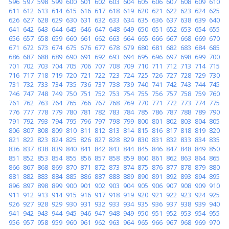
596
597
598
599
600
601
602
603
604
605
606
607
608
609
610
611
612
613
614
615
616
617
618
619
620
621
622
623
624
625
626
627
628
629
630
631
632
633
634
635
636
637
638
639
640
641
642
643
644
645
646
647
648
649
650
651
652
653
654
655
656
657
658
659
660
661
662
663
664
665
666
667
668
669
670
671
672
673
674
675
676
677
678
679
680
681
682
683
684
685
686
687
688
689
690
691
692
693
694
695
696
697
698
699
700
701
702
703
704
705
706
707
708
709
710
711
712
713
714
715
716
717
718
719
720
721
722
723
724
725
726
727
728
729
730
731
732
733
734
735
736
737
738
739
740
741
742
743
744
745
746
747
748
749
750
751
752
753
754
755
756
757
758
759
760
761
762
763
764
765
766
767
768
769
770
771
772
773
774
775
776
777
778
779
780
781
782
783
784
785
786
787
788
789
790
791
792
793
794
795
796
797
798
799
800
801
802
803
804
805
806
807
808
809
810
811
812
813
814
815
816
817
818
819
820
821
822
823
824
825
826
827
828
829
830
831
832
833
834
835
836
837
838
839
840
841
842
843
844
845
846
847
848
849
850
851
852
853
854
855
856
857
858
859
860
861
862
863
864
865
866
867
868
869
870
871
872
873
874
875
876
877
878
879
880
881
882
883
884
885
886
887
888
889
890
891
892
893
894
895
896
897
898
899
900
901
902
903
904
905
906
907
908
909
910
911
912
913
914
915
916
917
918
919
920
921
922
923
924
925
926
927
928
929
930
931
932
933
934
935
936
937
938
939
940
941
942
943
944
945
946
947
948
949
950
951
952
953
954
955
956
957
958
959
960
961
962
963
964
965
966
967
968
969
970