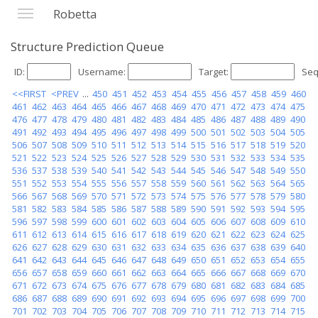
Robetta
Structure Prediction Queue
ID:
Username:
Target:
Seq
<<FIRST
<PREV
...
450
451
452
453
454
455
456
457
458
459
460
461
462
463
464
465
466
467
468
469
470
471
472
473
474
475
476
477
478
479
480
481
482
483
484
485
486
487
488
489
490
491
492
493
494
495
496
497
498
499
500
501
502
503
504
505
506
507
508
509
510
511
512
513
514
515
516
517
518
519
520
521
522
523
524
525
526
527
528
529
530
531
532
533
534
535
536
537
538
539
540
541
542
543
544
545
546
547
548
549
550
551
552
553
554
555
556
557
558
559
560
561
562
563
564
565
566
567
568
569
570
571
572
573
574
575
576
577
578
579
580
581
582
583
584
585
586
587
588
589
590
591
592
593
594
595
596
597
598
599
600
601
602
603
604
605
606
607
608
609
610
611
612
613
614
615
616
617
618
619
620
621
622
623
624
625
626
627
628
629
630
631
632
633
634
635
636
637
638
639
640
641
642
643
644
645
646
647
648
649
650
651
652
653
654
655
656
657
658
659
660
661
662
663
664
665
666
667
668
669
670
671
672
673
674
675
676
677
678
679
680
681
682
683
684
685
686
687
688
689
690
691
692
693
694
695
696
697
698
699
700
701
702
703
704
705
706
707
708
709
710
711
712
713
714
715